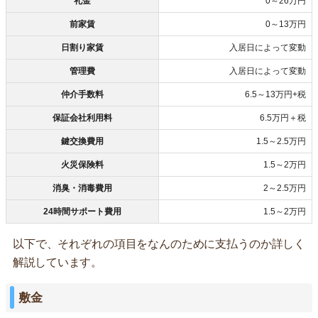
礼金
0～26万円
前家賃
0～13万円
日割り家賃
入居日によって変動
管理費
入居日によって変動
仲介手数料
6.5～13万円+税
保証会社利用料
6.5万円＋税
鍵交換費用
1.5～2.5万円
火災保険料
1.5～2万円
消臭・消毒費用
2～2.5万円
24時間サポート費用
1.5～2万円
以下で、それぞれの項目をなんのために支払うのか詳しく
解説しています。
敷金