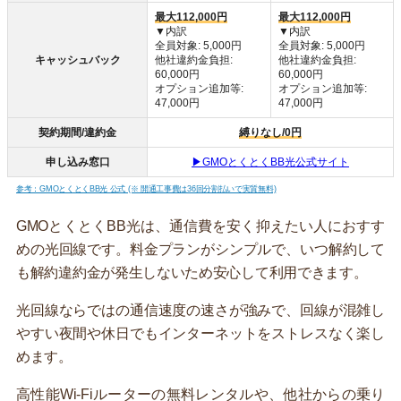
最大112,000円
最大112,000円
▼内訳
▼内訳
全員対象: 5,000円
全員対象: 5,000円
キャッシュバック
他社違約金負担:
他社違約金負担:
60,000円
60,000円
オプション追加等:
オプション追加等:
47,000円
47,000円
契約期間/違約金
縛りなし/0円
申し込み窓口
▶GMOとくとくBB光公式サイト
参考：GMOとくとくBB光 公式 (※ 開通工事費は36回分割払いで実質無料)
GMOとくとくBB光は、通信費を安く抑えたい人におすす
めの光回線です。料金プランがシンプルで、いつ解約して
も解約違約金が発生しないため安心して利用できます。
光回線ならではの通信速度の速さが強みで、回線が混雑し
やすい夜間や休日でもインターネットをストレスなく楽し
めます。
高性能Wi-Fiルーターの無料レンタルや、他社からの乗り