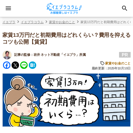
イエプラ
イエプラコラム
家賃やお金のこと
家賃13万円だと初期費用はどれく
家賃13万円だと初期費用はどれくらい？費用を抑える
コツも公開【賃貸】
PR
記事の監修：
岩井 ネット不動産「イエプラ」所属
Facebook
Twitter
Line
Hatena
家賃やお金のこと
最終更新：2025年10月10日