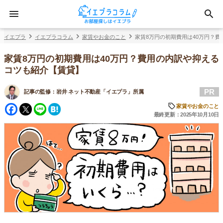
イエプラ
イエプラコラム
家賃やお金のこと
家賃8万円の初期費用は40万円？
家賃8万円の初期費用は40万円？費用の内訳や抑える
コツも紹介【賃貸】
PR
記事の監修：
岩井 ネット不動産「イエプラ」所属
Facebook
Twitter
Line
Hatena
家賃やお金のこと
最終更新：2025年10月10日