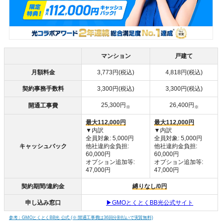
マンション
戸建て
月額料金
3,773円(税込)
4,818円(税込)
契約事務手数料
3,300円(税込)
3,300円(税込)
25,300円
26,400円
開通工事費
※
※
最大112,000円
最大112,000円
▼内訳
▼内訳
全員対象: 5,000円
全員対象: 5,000円
キャッシュバック
他社違約金負担:
他社違約金負担:
60,000円
60,000円
オプション追加等:
オプション追加等:
47,000円
47,000円
契約期間/違約金
縛りなし/0円
申し込み窓口
▶GMOとくとくBB光公式サイト
参考：GMOとくとくBB光 公式 (※ 開通工事費は36回分割払いで実質無料)