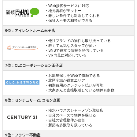
・Web接客サービスに対応
・地元密着がモットー
・難しい条件でも対応してくれる
・保証人不要の相談ができる
6位：アイレントホーム王子店
・他社ブランドの物件も取り扱っている
・若くて元気なスタッフが多い
・SNSで役立つ情報を発信している
・VR内見に対応している
7位：CLCコーポレーション王子店
・お部屋探しをWebで依頼できる
・北区全域が得意エリア
・初期費用のクレジット払いが可能
・大家さんと直接取引している物件も多数
8位：センチュリー21 コモン企画
・積水ハウスのシャーメゾン取扱店
・自分のペースで物件を探せる
・自社の管理物件が豊富
・新築も多数取り扱っている
9位：フラワー不動産