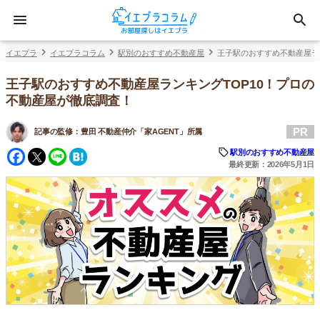
イエプラ
イエプラコラム
駅別のおすすめ不動産屋
王子駅のおすすめ不動産屋ラ
王子駅のおすすめ不動産屋ランキングTOP10！プロの
不動産屋が徹底調査！
PR
記事の監修：
豊田 不動産仲介「家AGENT」所属
Facebook
Twitter
Line
Hatena
駅別のおすすめ不動産屋
最終更新：2026年5月1日