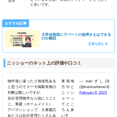
岩井
と良いです。
おすすめ記事
大学合格前にアパートの仮押さえはできる
のか解説
記事を読む ▶
ニッショーのネット上の評価や口コミ
物件毎に違ったり地域性ある
東海地
— inariずし(3)
と思うのでスーモ掲載有無の
方やと
(@inarizushiman3)
判断は難しいですが、
ニッシ
February 8, 2023
自社管理物件なら他にミニミ
ョーっ
ニ、東建（ホームメイト）、
てとこ
アパマンショップ、大東建託
ろも多
あたりは自社管理たくさんあ
いす