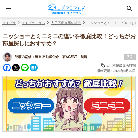
イエプラ
イエプラコラム
大手不動産屋の評判
ニッショーとミニミニの違いを徹
ニッショーとミニミニの違いを徹底比較！どっちがお
部屋探しにおすすめ？
PR
記事の監修：
豊田 不動産仲介「家AGENT」所属
Facebook
Twitter
Line
Hatena
大手不動産屋の評判
最終更新：2025年8月26日