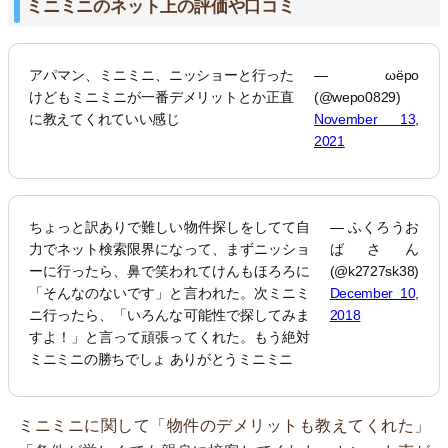
ミニミニのネット上の評価や口コミ
アパマン、ミニミニ、ニッショーと行った
— ωёро
けどもミニミニが一番デメリットとか正直
(@wepo0829)
に教えてくれていい感じ
November 13,
2021
ちょっと訳ありで難しい物件探しをしてて自
— ふくろうお
力でネット検索限界になって、まずニッショ
ばさん
ーに行ったら、鼻で笑われてけんもほろろに
(@k2727sk38)
「そんなのないです」と言われた。次ミニミ
December 10,
ニ行ったら、「いろんな可能性で探してみま
2018
すよ！」と言って頑張ってくれた。もう絶対
ミニミニの勝ちでしょ ありがとうミニミニ
ミニミニに関して「物件のデメリットも教えてくれた」