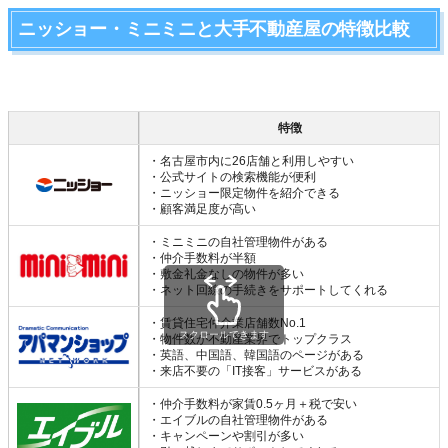
ニッショー・ミニミニと大手不動産屋の特徴比較
特徴
・名古屋市内に26店舗と利用しやすい
・公式サイトの検索機能が便利
・ニッショー限定物件を紹介できる
・顧客満足度が高い
・ミニミニの自社管理物件がある
・仲介手数料が半額
・敷金礼金なしの物件が多い
・ネット回線の手続きをサポートしてくれる
・賃貸住宅仲介業店舗数No.1
スクロールできます
・物件数が不動産業界でトップクラス
・英語、中国語、韓国語のページがある
・来店不要の「IT接客」サービスがある
・仲介手数料が家賃0.5ヶ月＋税で安い
・エイブルの自社管理物件がある
・キャンペーンや割引が多い