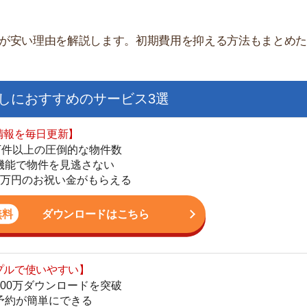
すすめのサービス3選
日更新】
上の圧倒的な物件数
件を見逃さない
お祝い金がもらえる
ダウンロードはこちら
街
いやすい】
一
ダウンロードを突破
同
単にできる
家
最低金額保証
部
ダウンロードはこちら
物
大
エ
を紹介してくれる】
引
すべての物件を網羅
シ