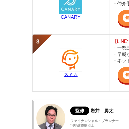
・早朝から深夜
・ネットにない
スミカ
監修
岩井 勇太
ファイナンシャル・プランナー
宅地建物取引士
日本FP協会認定のFP。お金に関する知識を活
生活費を算出しています。宅建士の資格も取得
ど、生活設計についてのトータルサポートをお
ミニミニの仲介手数料は半額
ミニミニでも仲介手数料が半額じゃない店
ミニミニは仲介手数料を値引きできる？