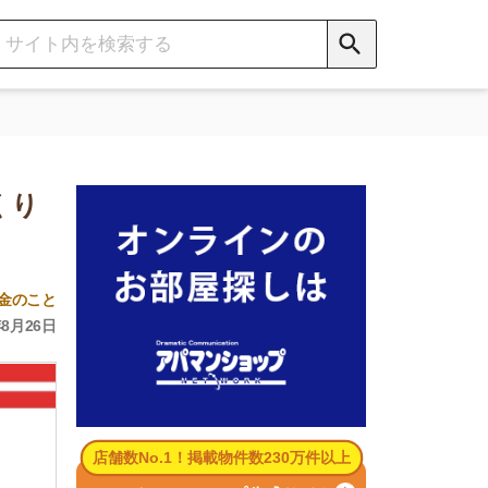
数No.1！掲載物件数230万件以上
パマンショップ公式サイト