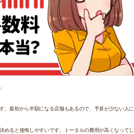
「
お
不
部
紹
メ
「
門
初から半額になる店舗もあるので、予算が少ない人に向い
と後悔しやすいです。トータルの費用が高くなってしまう
理由を解説します。初期費用を抑える方法もまとめたの