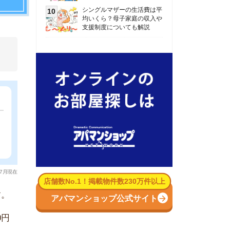
数No.1！掲載物件数230万件以上
パマンショップ公式サイト