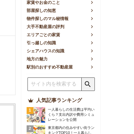
方の魅力
別のおすすめ不動産屋
人気記事ランキング
一人暮らしの生活費は平均い
くら？支出内訳や費用シミュ
レーションを公開
東京都内の住みやすい街ラン
キングTOP10！一人暮らし
におすすめの駅も公開
【2026年最新】
【2026年】賃貸サイトおす
すめランキング！全50社の
物件探しサイトを比較検証
おすすめの良い不動産屋ラン
キングTOP10！プロが賃貸
仲介業者を徹底比較
部屋探しアプリ全27社徹底
比較！物件探しアプリランキ
ングTOP5【ニーズ別】
賃貸の家賃保証会社で審査が