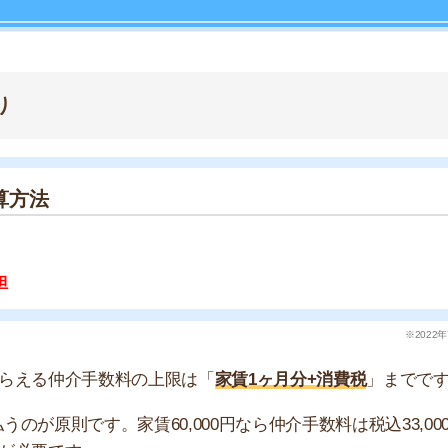
※2022年7月現在
店舗
仲介手数料の上限は「
家賃1ヶ月分+消費税
」までです。
ア
則です。家賃60,000円なら仲介手数料は税込33,000円
です。
す。入居者は「
家賃の55%
」の仲介手数料を払えば契約で
は少ないので、値引き交渉が苦手な人に向いています。
て受けることができる報酬の額
いる