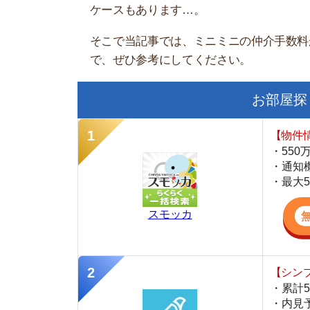
お部屋探しにお
【物件情報を毎
・550万件以
・通知機能で物
・最大5万円の
スモッカ
【シンプルで使
・累計500万
・内見予約が簡
・仲介手数料を
CANARY
【LINEで物件
・一都三県ほぼ