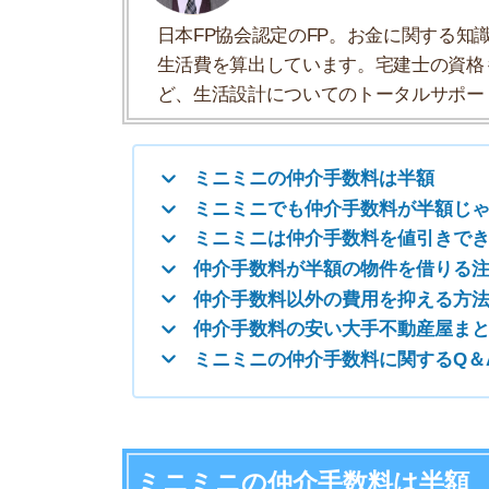
仲介手数料が半額の物件を借りる注意点
仲介手数料以外の費用を抑える方法もある
仲介手数料の安い大手不動産屋まとめ
ミニミニの仲介手数料に関するQ＆A
ミニミニの仲介手数料は半額
仲介手数料が半額になるからくり
賃貸の仲介手数料の上限額と計算方法
上限額：家賃1ヶ月分＋税(家賃の110%)
計算方法：借主55％、貸主55%を負担
承諾があれば片方が110％負担