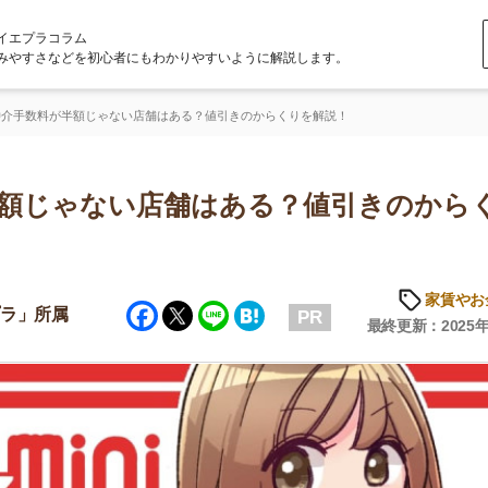
ラム
どを初心者にもわかりやすいように解説します。
半額じゃない店舗はある？値引きのからくりを解説！
ゃない店舗はある？値引きのからくり
家賃やお金のこと
Facebook
Twitter
Line
Hatena
属
PR
最終更新：2025年8月26日
店舗
ア