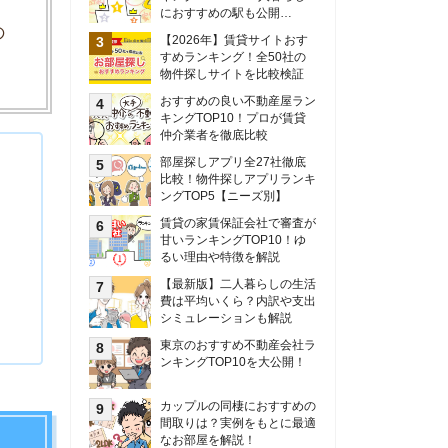
甘いランキングTOP10！ゆ
るい理由や特徴を解説
【最新版】二人暮らしの生活
費は平均いくら？内訳や支出
シミュレーションも解説
東京のおすすめ不動産会社ラ
ンキングTOP10を大公開！
カップルの同棲におすすめの
間取りは？実例をもとに最適
なお部屋を解説！
シングルマザーの生活費は平
均いくら？母子家庭の収入や
支援制度についても解説