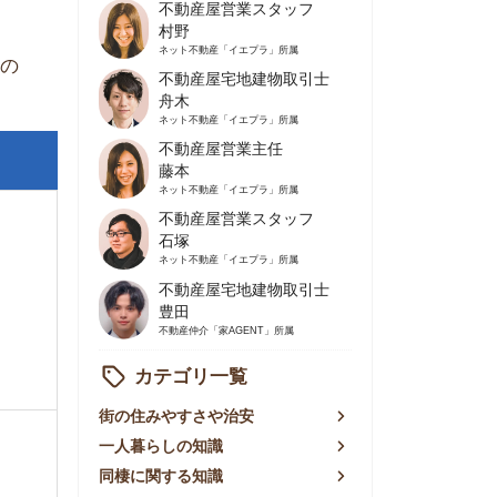
不動産屋営業主任
藤本
ネット不動産
「イエプラ」所属
不動産屋営業スタッフ
石塚
ネット不動産
「イエプラ」所属
不動産屋宅地建物取引士
豊田
不動産仲介
「家AGENT」所属
カテゴリ一覧
の住みやすさや治安
人暮らしの知識
棲に関する知識
賃やお金のこと
屋探しの知恵
件探しのマル秘情報
手不動産屋の評判
リアごとの家賃
っ越しの知識
ェアハウスの知識