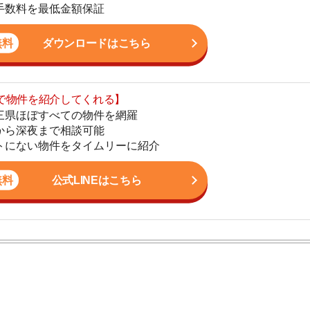
まで相談可能
地
物件をタイムリーに紹介
駅
公式LINEはこちら
1
2
かし、一人暮らしからファミリー世帯まで幅広い世帯の
3
しており、お客様の収入に見合った家賃を提案するな
こなっています。
4
5
舗がある
6