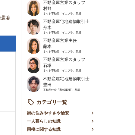
不動産屋営業主任
藤本
ネット不動産
「イエプラ」所属
不動産屋営業スタッフ
石塚
ネット不動産
「イエプラ」所属
不動産屋宅地建物取引士
豊田
不動産仲介
「家AGENT」所属
カテゴリ一覧
の住みやすさや治安
人暮らしの知識
棲に関する知識
賃やお金のこと
屋探しの知恵
件探しのマル秘情報
手不動産屋の評判
リアごとの家賃
っ越しの知識
ェアハウスの知識