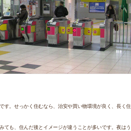
「
お
不
部
紹
メ
「
門
せっかく住むなら、治安や買い物環境が良く、長く住み続
、住んだ後とイメージが違うことが多いです。夜はうるさ
。
解説しています！治安や家賃相場はもちろん、買い物環境
。ぜひ参考にしてください。