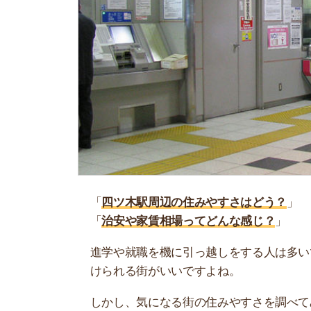
「
四ツ木駅周辺の住みやすさはどう？
」
「
治安や家賃相場ってどんな感じ？
」
進学や就職を機に引っ越しをする人は多いです。
けられる街がいいですよね。
しかし、気になる街の住みやすさを調べてみても
く落ち着けない、坂があって辛いということも…
当記事では、四ツ木駅周辺の住みやすさについて
や実際に住んでいる人の口コミも公開しています