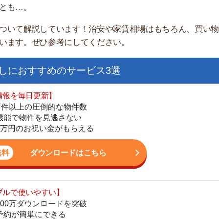
すすめのサービス3選
日更新】
上の圧倒的な物件数
件を見逃さない
お祝い金がもらえる
ダウンロードはこちら
街
いやすい】
一
ダウンロードを突破
同
単にできる
家
最低金額保証
部
ダウンロードはこちら
物
大
エ
を紹介してくれる】
引
すべての物件を網羅
シ