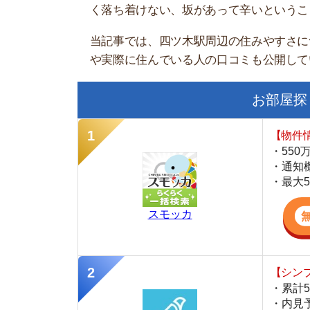
お部屋探しにお
【物件情報を毎
・550万件以
・通知機能で物
・最大5万円の
スモッカ
【シンプルで使
・累計500万
・内見予約が簡
・仲介手数料を
CANARY
【LINEで物件
・一都三県ほぼ