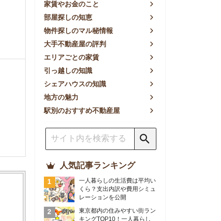
方の魅力
別のおすすめ不動産屋
人気記事ランキング
一人暮らしの生活費は平均い
くら？支出内訳や費用シミュ
レーションを公開
東京都内の住みやすい街ラン
キングTOP10！一人暮らし
におすすめの駅も公開
【2026年最新】
【2026年】賃貸サイトおす
すめランキング！全50社の
物件探しサイトを比較検証
おすすめの良い不動産屋ラン
キングTOP10！プロが賃貸
仲介業者を徹底比較
部屋探しアプリ全27社徹底
比較！物件探しアプリランキ
ングTOP5【ニーズ別】
賃貸の家賃保証会社で審査が