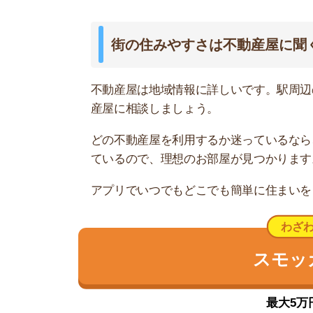
最大5万円分の
四ツ木は人情味が溢れる街
四ツ木駅周辺は、下町らしく人情味が溢れる街で
新しく移り住んできた人でも、すぐに打ち解けら
駅周辺には安くて美味しい居酒屋が点在し、地域
り沿いにあるので、外食に困りません。
買い物環境に関しては、平和通り沿いに「イトー
日用品、衣料品などの生活に必要なものはすべて
いろーど四つ木商店街」には、個人商店や医院が
外食におすすめのスポットです。
綾瀬川、荒川の河川敷が近いです。河川敷には多
的で見晴らしが良いので、対岸の景色を楽しみな