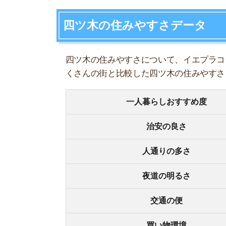
人通りの多さ
夜道の明るさ
交通の便
買い物環境
コンビニの多さ
飲食店の多さ
娯楽施設
住宅街or繁華街
古い街並みor新しい街並み
警察署や交番(駅500m圏内)