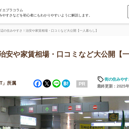
ラム
どを初心者にもわかりやすいように解説します。
すさ！治安や家賃相場・口コミなど大公開【一人暮らし】
や家賃相場・口コミなど大公開【一人暮
街の住みやすさや治安
Facebook
Twitter
Line
Hatena
PR
最終更新：2025年6月19日
店舗
ア