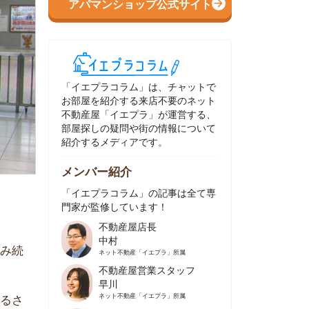
イエプラコラム」は、チャットで
部屋を紹介する来店不要のネット
動産屋「イエプラ」が運営する、
屋探しの疑問や街の情報について
介するメディアです。
ンバー紹介
イエプラコラム」の記事は全て専
家が監修しています！
不動産屋店長
中村
ネット不動産
「イエプラ」所属
不動産屋営業スタッフ
早川
ネット不動産
「イエプラ」所属
不動産屋営業スタッフ
村野
ネット不動産
「イエプラ」所属
不動産屋宅地建物取引士
舟木
ネット不動産
「イエプラ」所属