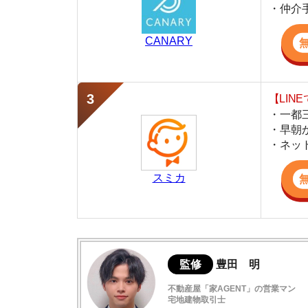
・早朝から深夜
・ネットにない
スミカ
監修
豊田 明
不動産屋「家AGENT」の営業マン
宅地建物取引士
賃貸の仲介会社「家AGENT」の現役の営業マ
ての経験と専門知識を活かして、お部屋探しや
四ツ木の住みやすさデータ
四ツ木は人情味が溢れる街
四ツ木駅周辺の特徴や雰囲気について
四ツ木は治安が良い