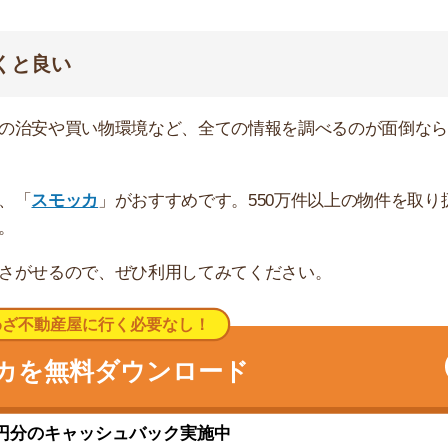
キャッシュバック実施中
す。地域住民は顔見知りが多く、治安がとても良いです。
れる下町らしさがあります。
住民で賑わっています。レストランなどの飲食店は、大通
ヨーカドー」があります。大型スーパーなので生鮮食品、
揃えられます。駅の北側にあるレトロな雰囲気が漂う「ま
並んでいます。昔ながらの安くて美味しい飲食店が多く、
目的運動場や、緑地などが整備されています。とても開放
がら散歩やジョギングをする人が多いです。