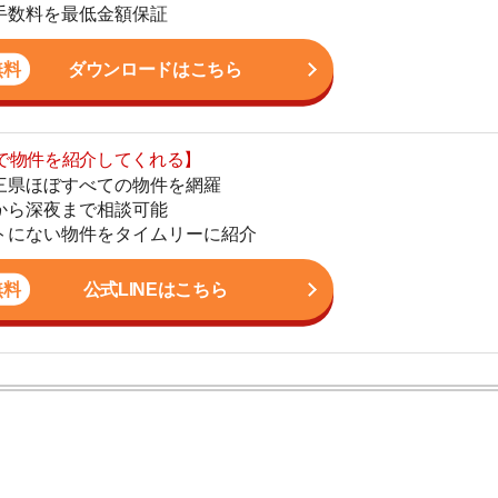
まで相談可能
地
物件をタイムリーに紹介
駅
公式LINEはこちら
1
2
ン。宅地建物取引士の資格を取得している。営業マンとし
3
入居審査についての不安や疑問を解決しています。
4
5
6