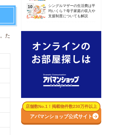
数No.1！掲載物件数230万件以上
パマンショップ公式サイト