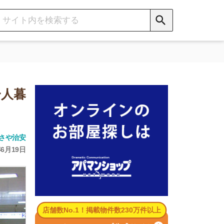
数No.1！掲載物件数230万件以上
パマンショップ公式サイト