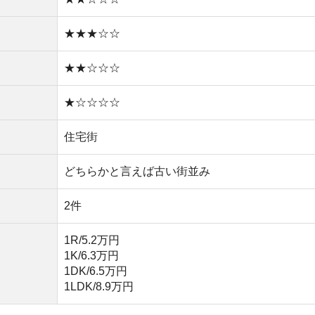
1K/6.3万円
1DK/6.5万円
1LDK/8.9万円
い
や買い物環境など、全ての情報を調べるのが面倒なら不動
モッカ
」がおすすめです。550万件以上の物件を取り扱っ
るので、ぜひ利用してみてください。
産屋に行く必要なし！
無料ダウンロード