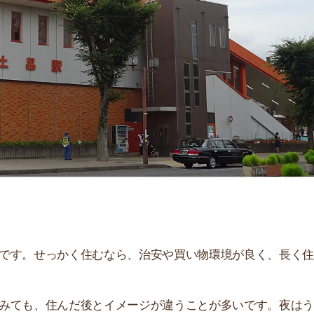
「
お
不
部
紹
メ
「
門
せっかく住むなら、治安や買い物環境が良く、長く住み続
、住んだ後とイメージが違うことが多いです。夜はうるさ
。
説しています！治安や家賃相場はもちろん、買い物環境や
ぜひ参考にしてください。