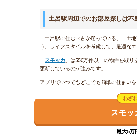
最大5万円分の
便利な西側と閑静な東側に分かれて
土呂は駅の西側と東側で特徴が異なる住宅街があ
に充実していて、便利なお買い物施設が多数あり
1件ずつあるだけで、後は住宅街と田園風景が広
治安は普通です。基本的に犯罪は発生していませ
います。また、駅の西側の買い物施設周辺と駅東
それ以外の場所は暗い道が多いので女性は不安に
電車はJR宇都宮線が利用でき、大宮まで1駅3分
とも接続しているため、新宿や東京方面へ1本で行