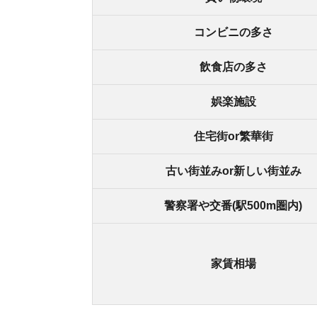
家賃相場
土呂駅周辺でのお部屋探しは不動産屋
「土呂駅に住むべきか迷っている」「土地勘がな
う。ライフスタイルを考慮して、最適なエリアを
「
スモッカ
」は550万件以上の物件を取り扱って
更新しているのが強みです。
アプリでいつでもどこでも簡単に住まいをさがせ
わざわざ不動
スモッカを