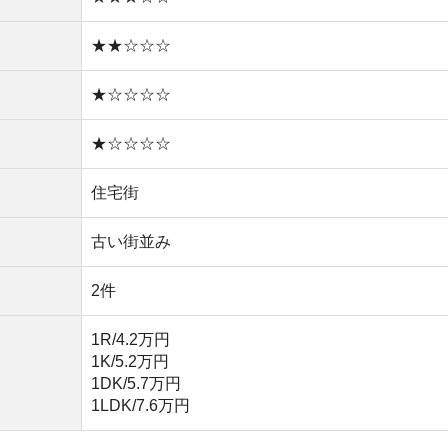
1K/5.2万円
1DK/5.7万円
1LDK/7.6万円
に聞くと便利
くてかわからない」という人は、不動産に相談しましょ
提案してくれます。
いるので、理想のお部屋が見つかります。新着物件を毎日
るので、ぜひ利用してみてください。
産屋に行く必要なし！
無料ダウンロード