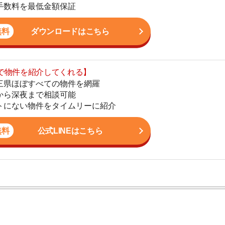
まで相談可能
地
物件をタイムリーに紹介
駅
公式LINEはこちら
1
2
3
ン。宅地建物取引士の資格を取得している。営業マンとし
入居審査についての不安や疑問を解決しています。
4
5
6