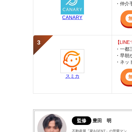
・早朝から深夜
・ネットにない
スミカ
監修
豊田 明
不動産屋「家AGENT」の営業マン
宅地建物取引士
賃貸の仲介会社「家AGENT」の現役の営業マ
ての経験と専門知識を活かして、お部屋探しや
土呂の住みやすさデータ
便利な西側と閑静な東側に分かれている
土呂駅周辺の特徴や雰囲気の解説