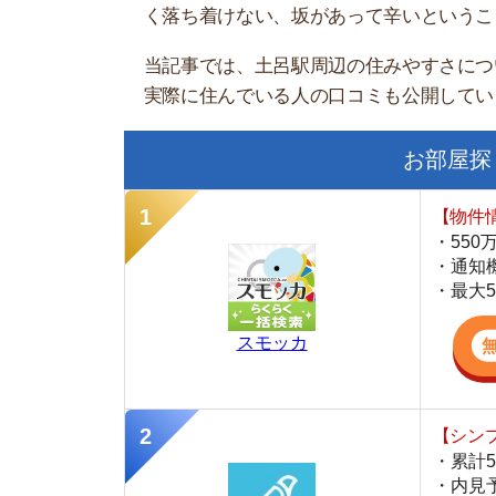
お部屋探しにお
【物件情報を毎
・550万件以
・通知機能で物
・最大5万円の
スモッカ
【シンプルで使
・累計500万
・内見予約が簡
・仲介手数料を
CANARY
【LINEで物件
・一都三県ほぼ