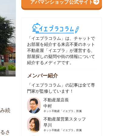
イエプラコラム」は、チャットで
部屋を紹介する来店不要のネット
動産屋「イエプラ」が運営する、
屋探しの疑問や街の情報について
介するメディアです。
ンバー紹介
イエプラコラム」の記事は全て専
家が監修しています！
不動産屋店長
中村
ネット不動産
「イエプラ」所属
不動産屋営業スタッフ
早川
ネット不動産
「イエプラ」所属
不動産屋営業スタッフ
村野
ネット不動産
「イエプラ」所属
不動産屋宅地建物取引士
舟木
ネット不動産
「イエプラ」所属