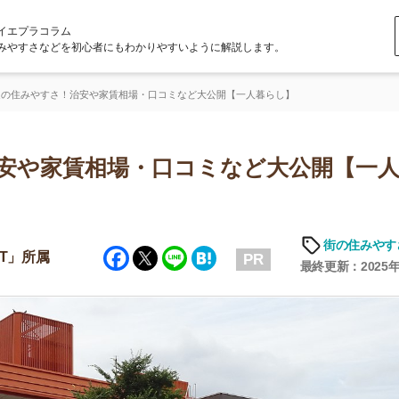
ラム
どを初心者にもわかりやすいように解説します。
さ！治安や家賃相場・口コミなど大公開【一人暮らし】
家賃相場・口コミなど大公開【一人暮ら
街の住みやすさや治安
Facebook
Twitter
Line
Hatena
PR
最終更新：2025年6月19日
店舗
ア