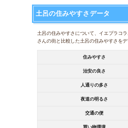
人通りの多さ
夜道の明るさ
交通の便
買い物環境
コンビニの多さ
飲食店の多さ
娯楽施設
住宅街or繁華街
古い街並みor新しい街並み
警察署や交番(駅500m圏内)