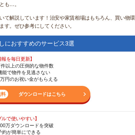
すすめのサービス3選
日更新】
上の圧倒的な物件数
件を見逃さない
お祝い金がもらえる
ダウンロードはこちら
街
いやすい】
一
ダウンロードを突破
同
単にできる
家
最低金額保証
部
ダウンロードはこちら
物
大
エ
を紹介してくれる】
引
すべての物件を網羅
シ