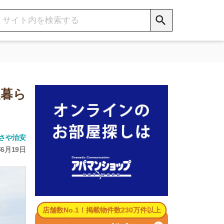
数No.1！掲載物件数230万件以上
パマンショップ公式サイト