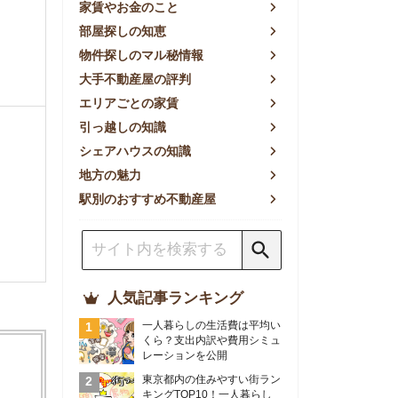
方の魅力
別のおすすめ不動産屋
人気記事ランキング
一人暮らしの生活費は平均い
くら？支出内訳や費用シミュ
レーションを公開
東京都内の住みやすい街ラン
キングTOP10！一人暮らし
におすすめの駅も公開
【2026年最新】
【2026年】賃貸サイトおす
すめランキング！全50社の
物件探しサイトを比較検証
おすすめの良い不動産屋ラン
キングTOP10！プロが賃貸
仲介業者を徹底比較
部屋探しアプリ全27社徹底
比較！物件探しアプリランキ
ングTOP5【ニーズ別】
賃貸の家賃保証会社で審査が