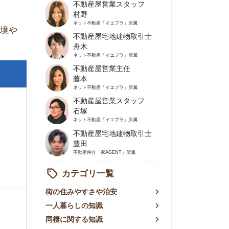
不動産屋営業主任
藤本
ネット不動産
「イエプラ」所属
不動産屋営業スタッフ
石塚
ネット不動産
「イエプラ」所属
不動産屋宅地建物取引士
豊田
不動産仲介
「家AGENT」所属
カテゴリ一覧
の住みやすさや治安
人暮らしの知識
棲に関する知識
賃やお金のこと
屋探しの知恵
件探しのマル秘情報
手不動産屋の評判
リアごとの家賃
っ越しの知識
ェアハウスの知識