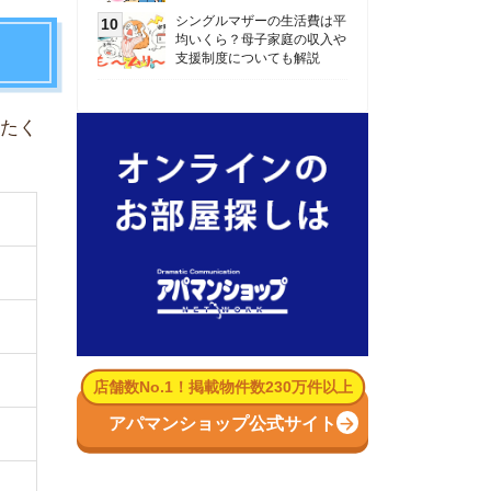
数No.1！掲載物件数230万件以上
パマンショップ公式サイト