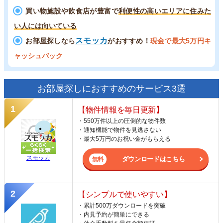
買い物施設や飲食店が豊富で
利便性の高いエリアに住みた
い人には向いている
スモッカ
お部屋探しなら
がおすすめ！
現金で最大5万円キ
ャッシュバック
お部屋探しにおすすめのサービス3選
【物件情報を毎日更新】
・550万件以上の圧倒的な物件数
・通知機能で物件を見逃さない
・最大5万円のお祝い金がもらえる
スモッカ
ダウンロードはこちら
【シンプルで使いやすい】
・累計500万ダウンロードを突破
・内見予約が簡単にできる