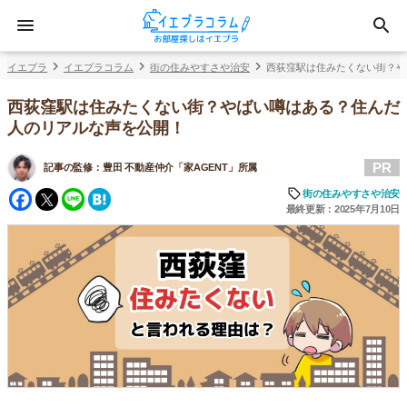
イエプラ
イエプラコラム
街の住みやすさや治安
西荻窪駅は住みたくない街？や
西荻窪駅は住みたくない街？やばい噂はある？住んだ
人のリアルな声を公開！
PR
記事の監修：
豊田 不動産仲介「家AGENT」所属
Facebook
Twitter
Line
Hatena
街の住みやすさや治安
最終更新：2025年7月10日