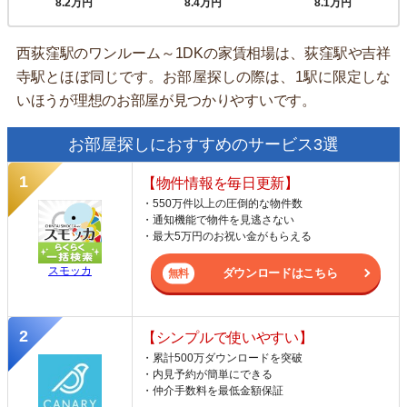
8.2万円
8.4万円
8.1万円
西荻窪駅のワンルーム～1DKの家賃相場は、荻窪駅や吉祥
寺駅とほぼ同じです。お部屋探しの際は、1駅に限定しな
いほうが理想のお部屋が見つかりやすいです。
お部屋探しにおすすめのサービス3選
【物件情報を毎日更新】
・550万件以上の圧倒的な物件数
・通知機能で物件を見逃さない
・最大5万円のお祝い金がもらえる
スモッカ
ダウンロードはこちら
【シンプルで使いやすい】
・累計500万ダウンロードを突破
・内見予約が簡単にできる
・仲介手数料を最低金額保証