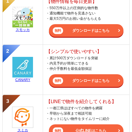
【物件情報を毎日更新】
・550万件以上の圧倒的な物件数
・通知機能で物件を見逃さない
・最大5万円のお祝い金がもらえる
スモッカ
ダウンロードはこちら
【シンプルで使いやすい】
・累計500万ダウンロードを突破
・内見予約が簡単にできる
・仲介手数料を最低金額保証
CANARY
ダウンロードはこちら
【LINEで物件を紹介してくれる】
・一都三県ほぼすべての物件を網羅
・早朝から深夜まで相談可能
・ネットにない物件をタイムリーに紹介
スミカ
公式LINEはこちら