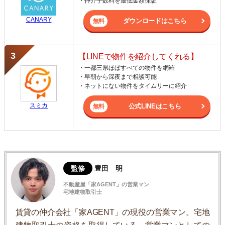
・仲介手数料を最低金額保証
CANARY
ダウンロードはこちら
【LINEで物件を紹介してくれる】
・一都三県ほぼすべての物件を網羅
・早朝から深夜まで相談可能
・ネットにない物件をタイムリーに紹介
スミカ
公式LINEはこちら
監修
豊田 明
不動産屋「家AGENT」の営業マン
宅地建物取引士
賃貸の仲介会社「家AGENT」の現役の営業マン。宅地