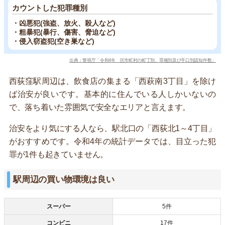
カウントした犯罪種別
・凶悪犯(強盗、放火、殺人など)
・粗暴犯(暴行、傷害、脅迫など)
・侵入窃盗犯(空き巣など)
出典：警視庁「令和4年 区市町村の町丁別、罪種別及び手口別認知件数」
西荻窪駅周辺は、飲食店の集まる「西萩南3丁目」を除け
ば治安が良いです。基本的に住んでいる人しかいないの
で、落ち着いた雰囲気で安全なエリアと言えます。
治安をより気にする人なら、駅北口の「西荻北1～4丁目」
がおすすめです。令和4年の統計データでは、目立った犯
罪が1件も起きていません。
駅周辺の買い物環境は良い
スーパー
5件
コンビニ
17件