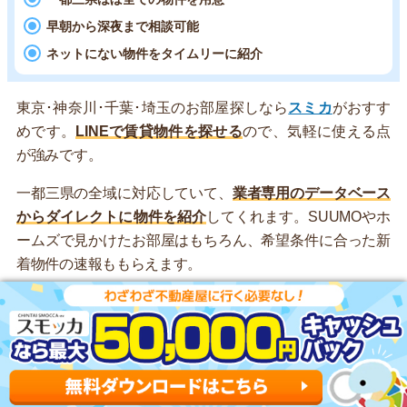
早朝から深夜まで相談可能
ネットにない物件をタイムリーに紹介
東京･神奈川･千葉･埼玉のお部屋探しなら
スミカ
がおすす
めです。
LINEで賃貸物件を探せる
ので、気軽に使える点
が強みです。
一都三県の全域に対応していて、
業者専用のデータベース
からダイレクトに物件を紹介
してくれます。SUUMOやホ
ームズで見かけたお部屋はもちろん、希望条件に合った新
着物件の速報ももらえます。
また、AIではなくスタッフが丁寧に対応しているのも大き
な特徴です。的外れな案内がないため、ストレスフリーと
評判が良いです。
夜間も営業している
ので、昼間は忙しい
人も、寝る前の数分を使ってお部屋を探してみましょう！