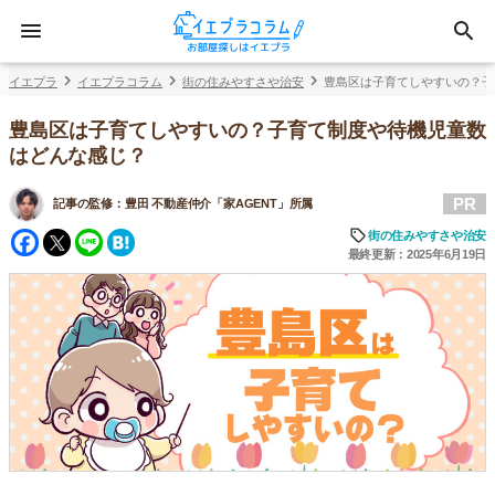
イエプラ
イエプラコラム
街の住みやすさや治安
豊島区は子育てしやすいの？子
豊島区は子育てしやすいの？子育て制度や待機児童数
はどんな感じ？
PR
記事の監修：
豊田 不動産仲介「家AGENT」所属
Facebook
Twitter
Line
Hatena
街の住みやすさや治安
最終更新：2025年6月19日