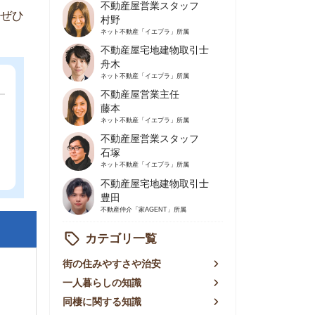
不動産屋営業主任
藤本
ネット不動産
「イエプラ」所属
不動産屋営業スタッフ
石塚
ネット不動産
「イエプラ」所属
不動産屋宅地建物取引士
豊田
不動産仲介
「家AGENT」所属
カテゴリ一覧
の住みやすさや治安
人暮らしの知識
棲に関する知識
賃やお金のこと
屋探しの知恵
件探しのマル秘情報
手不動産屋の評判
リアごとの家賃
っ越しの知識
ェアハウスの知識