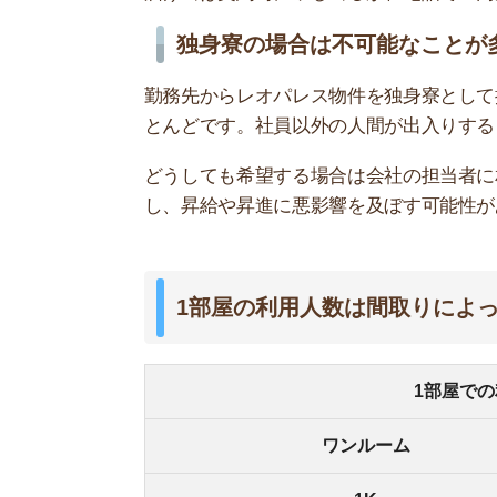
1部屋での利用人
ワンルーム
1K
1DK
1LDK
2K
2DK
2LDK以上
3LDK以上
マンスリー契約の場合はこちら