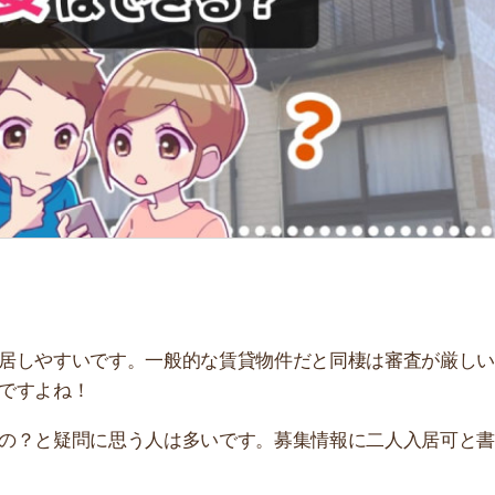
「
お
不
部
紹
メ
「
門
すいです。一般的な賃貸物件だと同棲は審査が厳しいの
ね！
疑問に思う人は多いです。募集情報に二人入居可と書いて
ポイントやメリット・デメリットを解説しています。ぜひ