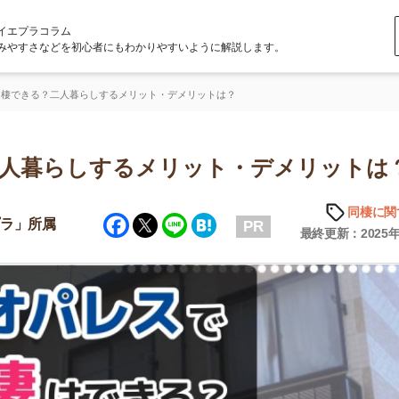
ラム
どを初心者にもわかりやすいように解説します。
二人暮らしするメリット・デメリットは？
らしするメリット・デメリットは？
同棲に関する知識
Facebook
Twitter
Line
Hatena
属
PR
最終更新：2025年6月20日
店舗
ア