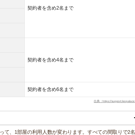
部屋の利用人数が変わります。すべての間取りで2名ま
も同棲できます。
場合、ワンルーム～1LDKのお部屋には住めません。
る
利用料として1名につき1日あたり110円(税込)かかり
分一括で支払いが必要です。
すすめのサービス3選
日更新】
上の圧倒的な物件数
件を見逃さない
お祝い金がもらえる
ダウンロードはこちら