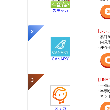
・仲介手数料を
CANARY
【LINEで物件
・一都三県ほぼ
・早朝から深夜
・ネットにない
スミカ
監修
藤本 千里
不動産屋「家AGENT」
池袋店 営業スタッフ
池袋の仲介不動産「家AGENT」で営業を担当