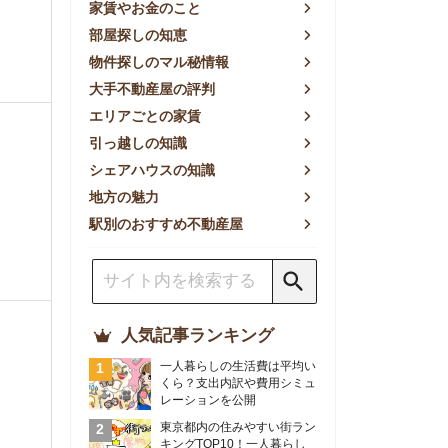
方の魅力
別のおすすめ不動産屋
人気記事ランキング
一人暮らしの生活費は平均い
くら？支出内訳や費用シミュ
レーションを公開
東京都内の住みやすい街ラン
キングTOP10！一人暮らし
におすすめの駅も公開
【2026年最新】
【2026年】賃貸サイトおす
すめランキング！全50社の
物件探しサイトを比較検証
おすすめの良い不動産屋ラン
キングTOP10！プロが賃貸
仲介業者を徹底比較
部屋探しアプリ全27社徹底
比較！物件探しアプリランキ
ングTOP5【ニーズ別】
賃貸の家賃保証会社で審査が