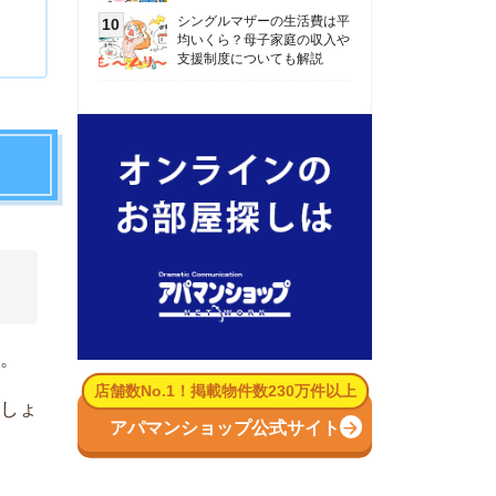
数No.1！掲載物件数230万件以上
パマンショップ公式サイト