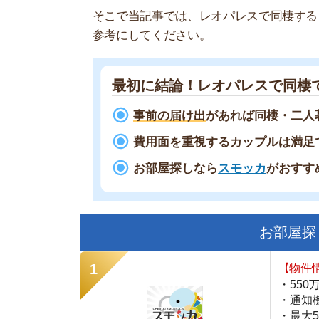
最初に結論！レオパレスで同棲できる
事前の届け出
があれば同棲・二人暮らし
費用面を重視するカップルは満足できる
お部屋探しなら
スモッカ
がおすすめ！
現
お部屋探しにお
【物件情報を毎
・550万件以
・通知機能で物
・最大5万円の
スモッカ
【シンプルで使
・累計500万
・内見予約が簡