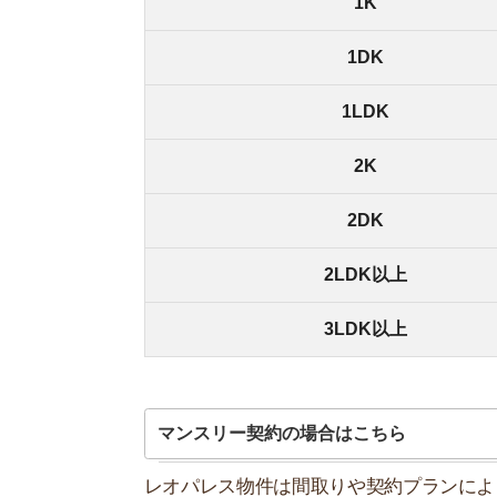
レオパレス物件は間取りや契約プランによって、1
で利用できるため、届け出さえすればどの物件で
「結婚して子どもが生まれた」などで人数が増えた
短期プランの場合は追加料金が発生す
短期プランの契約で同居人がいる場合は、同居人追加
ます。
お部屋契約時、または同居開始時までに利用期間
お部屋探しにお
【物件情報を毎
・550万件以
・通知機能で物
・最大5万円の
スモッカ