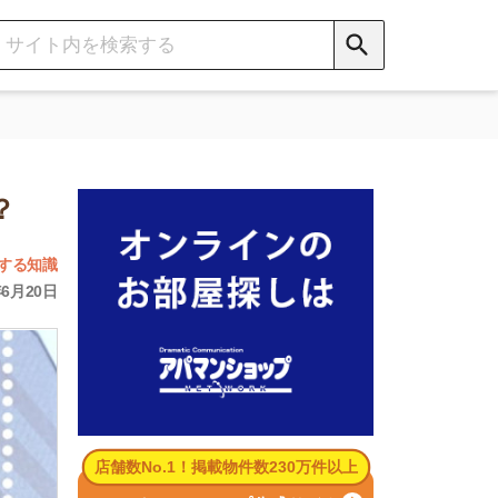
数No.1！掲載物件数230万件以上
パマンショップ公式サイト