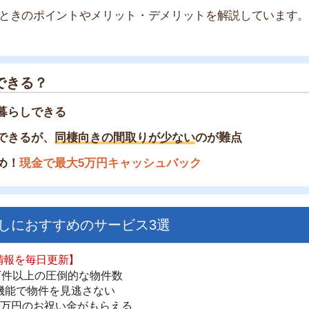
？
できる
が、
同棲向きの間取りが少ない
のが難点
金で最大5万円キャッシュバック
すすめのサービス3選
日更新】
街
上の圧倒的な物件数
一
件を見逃さない
同
お祝い金がもらえる
家
部
ダウンロードはこちら
物
大
エ
いやすい】
引
ダウンロードを突破
単にできる
シ