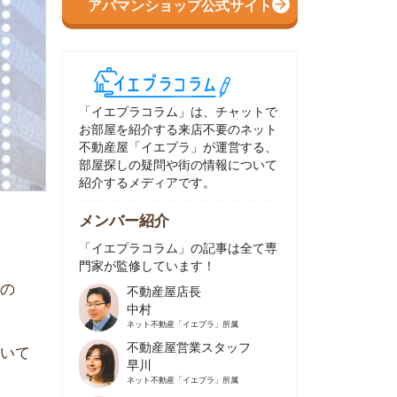
イエプラコラム」は、チャットで
部屋を紹介する来店不要のネット
動産屋「イエプラ」が運営する、
屋探しの疑問や街の情報について
介するメディアです。
ンバー紹介
イエプラコラム」の記事は全て専
家が監修しています！
不動産屋店長
中村
ネット不動産
「イエプラ」所属
不動産屋営業スタッフ
早川
ネット不動産
「イエプラ」所属
不動産屋営業スタッフ
村野
ネット不動産
「イエプラ」所属
不動産屋宅地建物取引士
舟木
ネット不動産
「イエプラ」所属