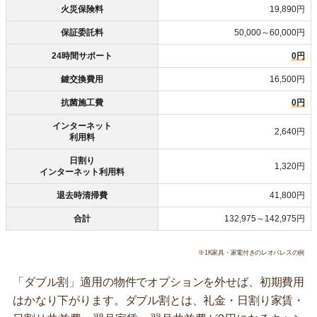
火災保険料
19,890円
保証委託料
50,000～60,000円
24時間サポート
0円
鍵交換費用
16,500円
抗菌施工費
0円
インターネット
2,640円
利用料
日割り
1,320円
インターネット利用料
退去時清掃費
41,800円
合計
132,975～142,975円
※1K家具・家電付きのレオパレスの例
「ダブル割」適用の物件でオプションを外せば、初期費用
はかなり下がります。ダブル割とは、礼金・日割り家賃・