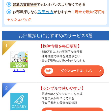
普通の賃貸物件
でもレオパレスより安くできる
スモッカ
お部屋探しなら
がおすすめ！
現金で最大5万円キ
ャッシュバック
お部屋探しにおすすめのサービス3選
【物件情報を毎日更新】
・550万件以上の圧倒的な物件数
・通知機能で物件を見逃さない
・最大5万円のお祝い金がもらえる
スモッカ
ダウンロードはこちら
【シンプルで使いやすい】
・累計500万ダウンロードを突破
・内見予約が簡単にできる
・仲介手数料を最低金額保証