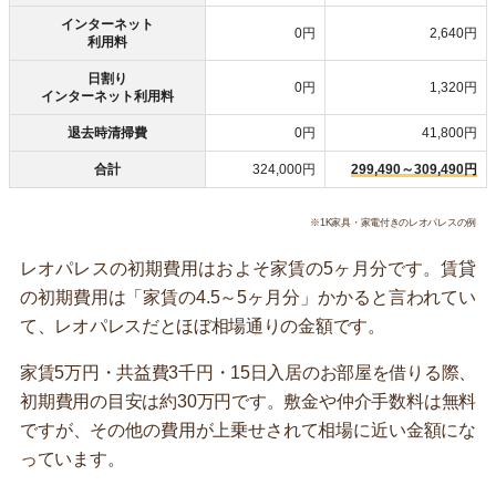
インターネット
0円
2,640円
利用料
日割り
0円
1,320円
インターネット利用料
退去時清掃費
0円
41,800円
合計
324,000円
299,490～309,490円
※1K家具・家電付きのレオパレスの例
レオパレスの初期費用はおよそ家賃の5ヶ月分です。賃貸
の初期費用は「家賃の4.5～5ヶ月分」かかると言われてい
て、レオパレスだとほぼ相場通りの金額です。
家賃5万円・共益費3千円・15日入居のお部屋を借りる際、
初期費用の目安は約30万円です。敷金や仲介手数料は無料
ですが、その他の費用が上乗せされて相場に近い金額にな
っています。