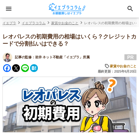
イエプラ
イエプラコラム
家賃やお金のこと
レオパレスの初期費用の相場はいく
レオパレスの初期費用の相場はいくら？クレジットカ
ードで分割払いはできる？
PR
記事の監修：
岩井 ネット不動産「イエプラ」所属
Facebook
Twitter
Line
Hatena
家賃やお金のこと
最終更新：2025年6月20日