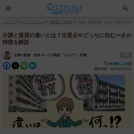
イエプラ
イエプラコラム
部屋探しの知恵
分譲と賃貸の違いとは？注意点やどっ
分譲と賃貸の違いとは？注意点やどっちに住むべきか
特徴を解説
PR
記事の監修：
岩井 ネット不動産「イエプラ」所属
Facebook
Twitter
Line
Hatena
部屋探しの知恵
最終更新：2025年6月20日