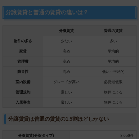
分譲賃貸と普通の賃貸の違いは？
分譲賃貸
普通の賃貸
物件の多さ
少ない
多い
家賃
高め
平均的
管理費
高め
平均的
防音性
高め
低い～平均的
室内設備
グレードが高い
必要最低限
管理規約
厳しい
物件による
入居審査
厳しい
物件による
分譲賃貸は普通の賃貸の1.5割ほどしかない
分譲賃貸(分譲タイプ)
8,056件