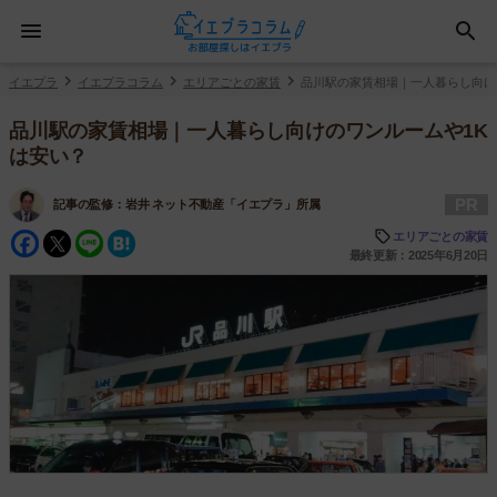
イエプラ
イエプラコラム
エリアごとの家賃
品川駅の家賃相場｜一人暮らし向け
品川駅の家賃相場｜一人暮らし向けのワンルームや1K
は安い？
PR
記事の監修：
岩井 ネット不動産「イエプラ」所属
Facebook
Twitter
Line
Hatena
エリアごとの家賃
最終更新：2025年6月20日