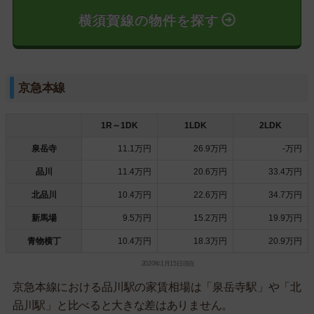
横須賀線の物件を探す
京急本線
1R～1DK
1LDK
2LDK
泉岳寺
11.1万円
26.9万円
-万円
品川
11.4万円
20.6万円
33.4万円
北品川
10.4万円
22.6万円
34.7万円
新馬場
9.5万円
15.2万円
19.9万円
青物横丁
10.4万円
18.3万円
20.9万円
2020年1月15日現在
京急本線における品川駅の家賃相場は「泉岳寺駅」や「北
品川駅」と比べると大きな差はありません。