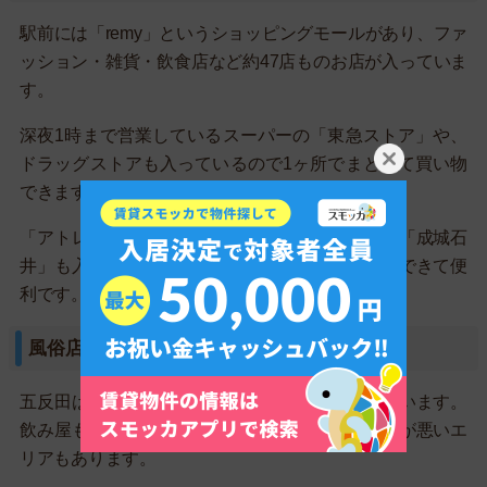
駅前には「remy」というショッピングモールがあり、ファ
ッション・雑貨・飲食店など約47店ものお店が入っていま
す。
深夜1時まで営業しているスーパーの「東急ストア」や、
ドラッグストアも入っているので1ヶ所でまとめて買い物
できます。
「アトレヴィ五反田」の中には、高級スーパーの「成城石
井」も入っているので予算に合わせて使い分けもできて便
利です。
風俗店が集まっているエリアがある
五反田は、繁華街周辺に風俗店やホテルが並んでいます。
飲み屋も多いので酔っ払いがいたりと、ややガラが悪いエ
リアもあります。