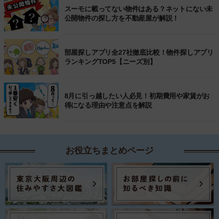
スーモに載ってない物件はある？ネットにない未
公開物件の探し方を不動産屋が解説！
部屋探しアプリ全27社徹底比較！物件探しアプリ
ランキングTOP5【ニーズ別】
8月に引っ越したい人必見！初期費用や家賃がお
得になる理由や注意点を解説
お役立ちまとめページ