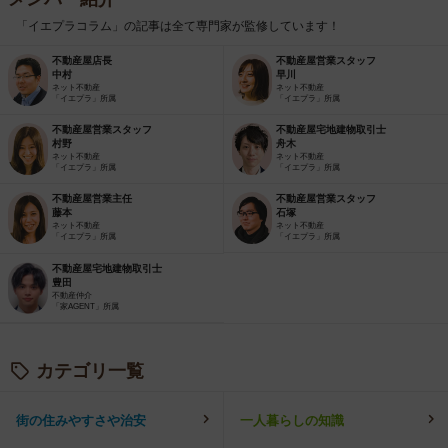
「イエプラコラム」の記事は全て専門家が監修しています！
不動産屋店長
不動産屋営業スタッフ
中村
早川
ネット不動産
ネット不動産
「イエプラ」所属
「イエプラ」所属
不動産屋営業スタッフ
不動産屋宅地建物取引士
村野
舟木
ネット不動産
ネット不動産
「イエプラ」所属
「イエプラ」所属
不動産屋営業主任
不動産屋営業スタッフ
藤本
石塚
ネット不動産
ネット不動産
「イエプラ」所属
「イエプラ」所属
不動産屋宅地建物取引士
豊田
不動産仲介
「家AGENT」所属
カテゴリ一覧
街の住みやすさや治安
一人暮らしの知識