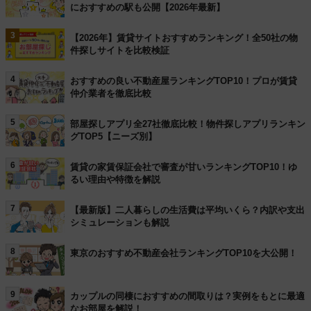
におすすめの駅も公開【2026年最新】
3
【2026年】賃貸サイトおすすめランキング！全50社の物
件探しサイトを比較検証
4
おすすめの良い不動産屋ランキングTOP10！プロが賃貸
仲介業者を徹底比較
5
部屋探しアプリ全27社徹底比較！物件探しアプリランキン
グTOP5【ニーズ別】
6
賃貸の家賃保証会社で審査が甘いランキングTOP10！ゆ
るい理由や特徴を解説
7
【最新版】二人暮らしの生活費は平均いくら？内訳や支出
シミュレーションも解説
8
東京のおすすめ不動産会社ランキングTOP10を大公開！
9
カップルの同棲におすすめの間取りは？実例をもとに最適
なお部屋を解説！