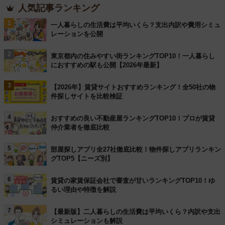
人気記事ランキング
1
一人暮らしの生活費は平均いくら？支出内訳や費用シミュ
レーションを公開
2
東京都内の住みやすい街ランキングTOP10！一人暮らし
におすすめの駅も公開【2026年最新】
3
【2026年】賃貸サイトおすすめランキング！全50社の物
件探しサイトを比較検証
4
おすすめの良い不動産屋ランキングTOP10！プロが賃貸
仲介業者を徹底比較
5
部屋探しアプリ全27社徹底比較！物件探しアプリランキン
グTOP5【ニーズ別】
6
賃貸の家賃保証会社で審査が甘いランキングTOP10！ゆ
るい理由や特徴を解説
7
【最新版】二人暮らしの生活費は平均いくら？内訳や支出
シミュレーションも解説