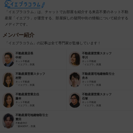
「イエプラコラム」は、チャットでお部屋を紹介する来店不要のネット不動
産屋「イエプラ」が運営する、部屋探しの疑問や街の情報について紹介する
メディアです。
メンバー紹介
「イエプラコラム」の記事は全て専門家が監修しています！
不動産屋店長
不動産屋営業スタッフ
中村
早川
ネット不動産
ネット不動産
「イエプラ」所属
「イエプラ」所属
不動産屋営業スタッフ
不動産屋宅地建物取引士
村野
舟木
ネット不動産
ネット不動産
「イエプラ」所属
「イエプラ」所属
不動産屋営業主任
不動産屋営業スタッフ
藤本
石塚
ネット不動産
ネット不動産
「イエプラ」所属
「イエプラ」所属
不動産屋宅地建物取引士
豊田
不動産仲介
「家AGENT」所属