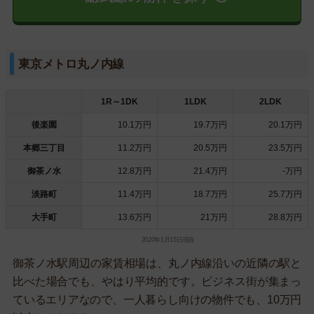
東京メトロ丸ノ内線
1R～1DK
1LDK
2LDK
後楽園
10.1万円
19.7万円
20.1万円
本郷三丁目
11.2万円
20.5万円
23.5万円
御茶ノ水
12.8万円
21.4万円
-万円
淡路町
11.4万円
18.7万円
25.7万円
大手町
13.6万円
21万円
28.8万円
2020年1月15日現在
御茶ノ水駅周辺の家賃相場は、丸ノ内線沿いの近隣の駅と
比べた場合でも、やはり平均的です。ビジネス街が集まっ
ているエリアなので、一人暮らし向けの物件でも、10万円