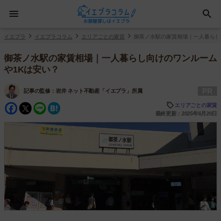
イエプラ
イエプラコラム
エリアごとの家賃
御茶ノ水駅の家賃相場｜一人暮らし
御茶ノ水駅の家賃相場｜一人暮らし向けのワンルーム
や1Kは安い？
PR
記事の監修：
岩井 ネット不動産「イエプラ」所属
Facebook
Twitter
Line
Hatena
エリアごとの家賃
最終更新：2025年6月20日