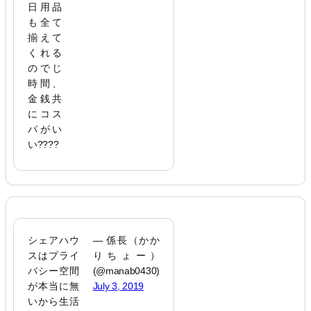
日用品
も全て
揃えて
くれる
のでじ
時間、
金銭共
にコス
パがい
い????
シェアハウ
— 係長（かか
スはプライ
りちょー）
バシー空間
(@manab0430)
が本当に無
July 3, 2019
いから生活