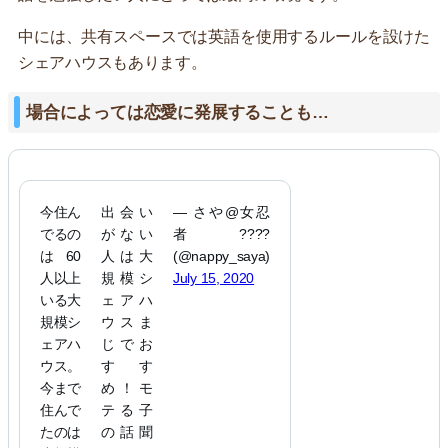
中には、共有スペースでは英語を使用するルールを設けた
シェアハウスもあります。
場合によっては恋愛に発展することも…
今住ん
出会い
— さや@女忍
でるの
がない
者????
は60
人は大
(@nappy_saya)
人以上
規模シ
July 15, 2020
いる大
ェアハ
規模シ
ウスま
ェアハ
じでお
ウス。
すす
今まで
め！モ
住んで
テる子
たのは
の話聞