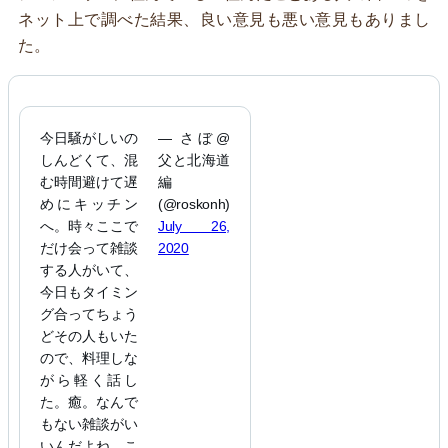
ネット上で調べた結果、良い意見も悪い意見もありまし
た。
今日騒がしいの
— さぼ@
しんどくて、混
父と北海道
む時間避けて遅
編
めにキッチン
(@roskonh)
へ。時々ここで
July 26,
だけ会って雑談
2020
する人がいて、
今日もタイミン
グ合ってちょう
どその人もいた
ので、料理しな
がら軽く話し
た。癒。なんで
もない雑談がい
いんだよね。こ