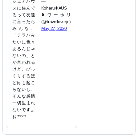
シェアハウ
—
スに住んで
Koharu❥AUS
るって友達
❥ワーホリ
に言ったら
(@travelloverje)
みんな、
May 27, 2020
「テラハみ
たいに色々
あるんじゃ
ないの」と
か言われる
けど、びっ
くりするほ
ど何も起こ
らないし、
そんな感情
一切生まれ
ないですよ
ね????