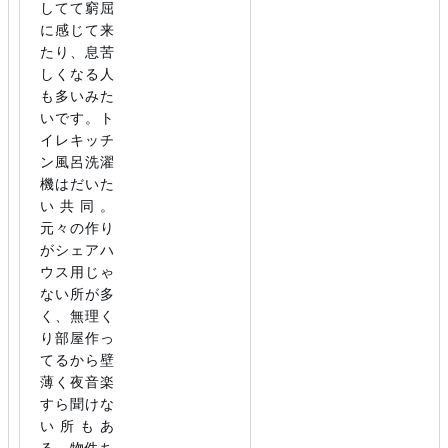
してて窮屈
に感じて来
たり、息苦
しくなる人
も多いみた
いです。ト
イレキッチ
ン風呂洗濯
機はだいた
い共同。
元々の作り
がシェアハ
ウス用じゃ
ない所が多
く、無理く
り部屋作っ
てるから壁
薄く夜音楽
すら聞けな
い所もあ
る。物件ち