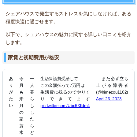
シェアハウスで発生するストレスを気にしなければ、ある
程度快適に過ごせます。
以下で、シェアハウスの魅力に関する詳しい口コミを紹介
します。
家賃と初期費用が格安
あ
今
一
生活保護費受給して
— また必ず立ち
り
月
人
この金額払って7万円は
上がる障害者
が
も
暮
生活費に残るのでやりく
(@himezou1102)
た
来
ら
りできてます
April 26, 2023
い
月
し
pic.twitter.com/Ubc6Xlldm4
の
し
家
た
賃
ら
水
ど