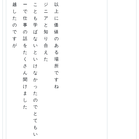
越
ー
こ
ジ
以
し
で
と
ニ
上
た
仕
も
ア
に
の
事
学
と
価
で
の
ば
知
値
す
話
な
り
の
が
を
い
合
あ
た
と
え
る
く
い
た
場
さ
け
所
ん
な
で
聞
か
す
け
っ
ね
ま
た
し
の
た
で
と
て
も
い