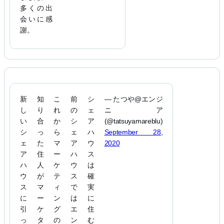
多くの出
会いに感
謝。
新
知
こ
前
シ
— たつや@エンジ
し
り
れ
の
ェ
ニア
い
合
か
シ
ア
(@tatsuyamareblu)
シ
っ
ら
ェ
ハ
September 28,
ェ
た
マ
ア
ウ
2020
ア
住
ー
ハ
ス
ハ
人
ケ
ウ
は
ウ
が
テ
ス
確
ス
マ
ィ
で
実
に
ー
ン
は
に
引
ケ
グ
エ
住
っ
タ
の
ン
む