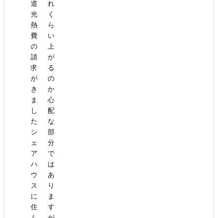
道
れ
光
く
熱
ら
費
い
の
上
請
が
求
る
が
の
き
か
ま
心
し
配
た
な
シ
部
ェ
分
ア
で
ハ
は
ウ
あ
ス
り
に
ま
住
す
ん
が