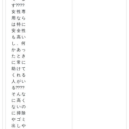
す????
女性専
用なら
は特に
安全性
も高い
し、何
かあっ
たとき
に常に
助けて
くれる
人がい
る????
そんな
に高く
ないの
に掃除
やゴミ
出しや