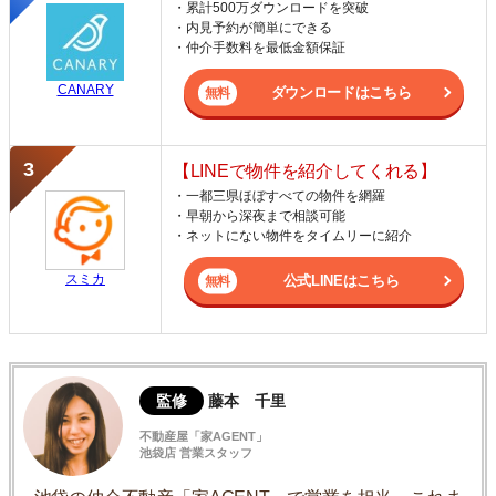
・累計500万ダウンロードを突破
・内見予約が簡単にできる
・仲介手数料を最低金額保証
CANARY
ダウンロードはこちら
【LINEで物件を紹介してくれる】
・一都三県ほぼすべての物件を網羅
・早朝から深夜まで相談可能
・ネットにない物件をタイムリーに紹介
スミカ
公式LINEはこちら
監修
藤本 千里
不動産屋「家AGENT」
池袋店 営業スタッフ