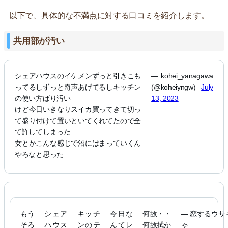
以下で、具体的な不満点に対する口コミを紹介します。
共用部が汚い
シェアハウスのイケメンずっと引きこも
— kohei_yanagawa
ってるしずっと奇声あげてるしキッチン
(@koheiyngw)
July
の使い方ばり汚い
13, 2023
けど今日いきなりスイカ買ってきて切っ
て盛り付けて置いといてくれてたので全
て許してしまった
女とかこんな感じで沼にはまっていくん
やろなと思った
もう
シェア
キッチ
今日な
何故・・
— 恋するウサ
そろ
ハウス
ンのテ
んてレ
何故拭か
ゃ