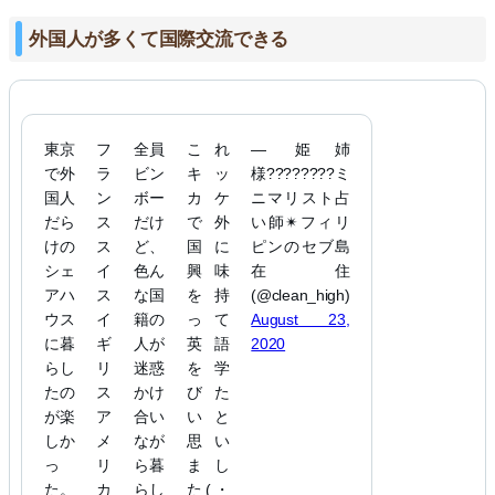
外国人が多くて国際交流できる
東京
フ
全員
これ
— 姫姉
で外
ラ
ビン
キッ
様????????ミ
国人
ン
ボー
カケ
ニマリスト占
だら
ス
だけ
で外
い師✴︎フィリ
けの
ス
ど、
国に
ピンのセブ島
シェ
イ
色ん
興味
在住
アハ
ス
な国
を持
(@clean_high)
ウス
イ
籍の
って
August 23,
に暮
ギ
人が
英語
2020
らし
リ
迷惑
を学
たの
ス
かけ
びた
が楽
ア
合い
いと
しか
メ
なが
思い
っ
リ
ら暮
まし
た。
カ
らし
た(・