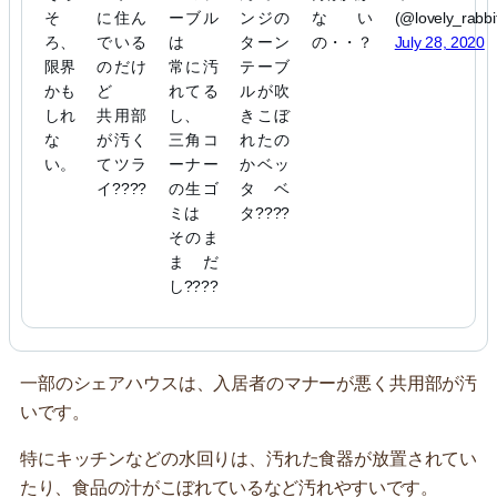
そ
に住ん
ーブル
ンジの
ない
(@lovely_rabbi
ろ、
でいる
は
ターン
の・・？
July 28, 2020
限界
のだけ
常に汚
テーブ
かも
ど
れてる
ルが吹
しれ
共用部
し、
きこぼ
な
が汚く
三角コ
れたの
い。
てツラ
ーナー
かベッ
イ????
の生ゴ
タベ
ミは
タ????
そのま
まだ
し????
一部のシェアハウスは、入居者のマナーが悪く共用部が汚
いです。
特にキッチンなどの水回りは、汚れた食器が放置されてい
たり、食品の汁がこぼれているなど汚れやすいです。