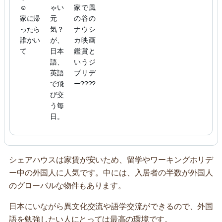
☺️
ゃい
家で風
家に帰
元
の谷の
ったら
気？
ナウシ
誰かい
が、
カ映画
て
日本
鑑賞と
語、
いうジ
英語
ブリデ
で飛
ー????
び交
う毎
日。
シェアハウスは家賃が安いため、留学やワーキングホリデ
ー中の外国人に人気です。中には、入居者の半数が外国人
のグローバルな物件もあります。
日本にいながら異文化交流や語学交流ができるので、外国
語を勉強したい人にとっては最高の環境です。