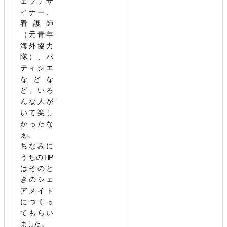
ェブデザ
イナー、
看護師
（元青年
海外協力
隊）、パ
ティシエ
などな
ど、いろ
んな人が
いて楽し
かったな
ぁ。
ちなみに
うちのHP
はそのと
きのシェ
アメイト
につくっ
てもらい
ました。