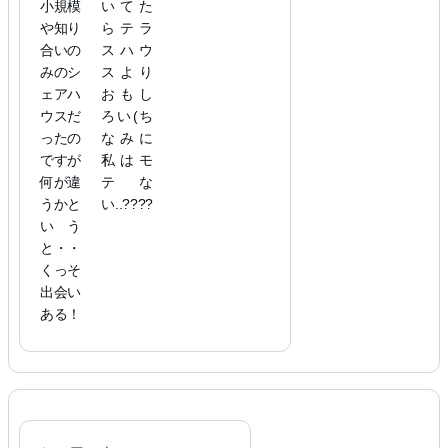
小規模
いてた
や知り
らテラ
合いの
スハウ
みのシ
スより
ェアハ
おもし
ウスだ
ろい(ち
ったの
なみに
ですが
私はモ
何が違
テな
うかと
い..????
いう
と・・
くっそ
出会い
ある！