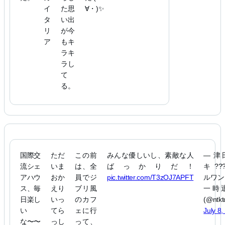
イ
た思
∀・)✨
タ
い出
リ
が今
ア
もキ
ラキ
ラし
て
る。
国際交
ただ
この前
みんな優しいし、素敵な人
— 津
流シェ
いま
は、全
ばっかりだ！
キ???
アハウ
おか
員でジ
pic.twitter.com/T3zOJ7APFT
ルワン
ス、毎
えり
ブリ風
一時
日楽し
いっ
のカフ
(@ntkt
い
てら
ェに行
July 8
な〜〜
っし
って、