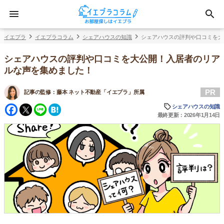
イエプラ
イエプラコラム
シェアハウスの知識
シェアハウスの評判や口コミを大
シェアハウスの評判や口コミを大公開！入居者のリア
ルな声を集めました！
PR
記事の監修：
藤本 ネット不動産「イエプラ」所属
Facebook
Twitter
Line
Hatena
シェアハウスの知識
最終更新：2026年1月14日