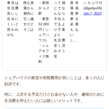
東京は
僕も来
・新宿
って感
基本
— ヒュウガ
生活費
週から
から2
じでな
満員
(@gahyu55)
高いし
都内に
駅
んなら
電車
July 7, 2023
住みに
引っ越
・家賃
今住ん
乗る
くいと
すけど
52,000
でるよ
必要
思われ
そこは
円(シ
り千葉
もな
がち
ェアハ
より
い
ウス)
生活費
し…
・シェ
安く済
アオフ
みそう
ィス無
笑
料
シェアハウスの家賃や初期費用が安いことは、多くの人に
好評です。
特に、上京する予定だけどお金がない人や、趣味のために
生活費を抑えたい人には嬉しいメリットです。