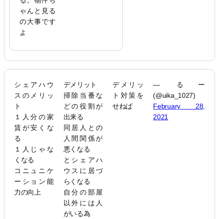
ゃんと見る
の大事です
よ
シェアハウ
デメリット
デメリッ
— るー
スのメリッ
掃除当番な
ト対策を
(@uika_1027)
ト
どの役割が
せねば
February 28,
１人分の家
出来る
2021
賃が安くな
同居人との
る
人間関係が
１人じゃな
悪くなる
くなる
とシェアハ
コニュニケ
ウスに居づ
ーション能
らくなる
力の向上
自分の部屋
以外には人
がいる為