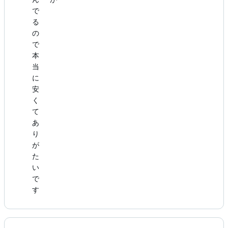
で
る
の
で
本
当
に
安
く
て
あ
り
が
た
い
で
す