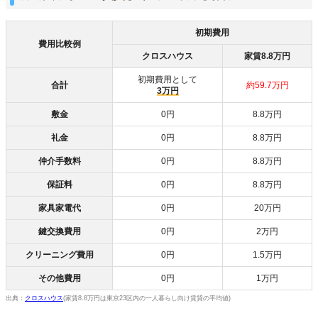
初期費用
費用比較例
クロスハウス
家賃8.8万円
初期費用として
合計
約59.7万円
3万円
敷金
0円
8.8万円
礼金
0円
8.8万円
仲介手数料
0円
8.8万円
保証料
0円
8.8万円
家具家電代
0円
20万円
鍵交換費用
0円
2万円
クリーニング費用
0円
1.5万円
その他費用
0円
1万円
出典：
クロスハウス
(家賃8.8万円は東京23区内の一人暮らし向け賃貸の平均値)