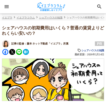
イエプラ
イエプラコラム
シェアハウスの知識
シェアハウスの初期費用はいくら
シェアハウスの初期費用はいくら？普通の賃貸よりど
れくらい安いの？
PR
記事の監修：
藤本 ネット不動産「イエプラ」所属
Facebook
Twitter
Line
Hatena
シェアハウスの知識
最終更新：2026年1月14日