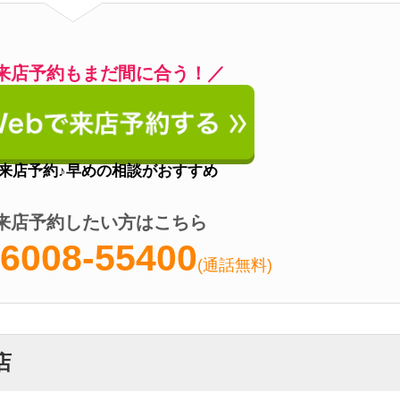
(通話無料)
営業時間
10:00～19:00
定休日
なし
アクセス
四ツ橋駅徒歩1分
電話番号
06-6539-3510
の優待券がもらえる
アの物件が豊富