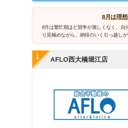
1
AFLO西大橋堀江店
・
全ての物件でクレジ
・オンラインで部屋
特徴
・大阪市で口コミ評価