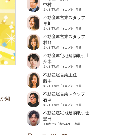
不動産屋営業スタッフ
早川
ネット不動産
「イエプラ」所属
不動産屋営業スタッフ
村野
ネット不動産
「イエプラ」所属
不動産屋宅地建物取引士
舟木
ネット不動産
「イエプラ」所属
不動産屋営業主任
藤本
ネット不動産
「イエプラ」所属
不動産屋営業スタッフ
石塚
ネット不動産
「イエプラ」所属
不動産屋宅地建物取引士
豊田
不動産仲介
「家AGENT」所属
カテゴリ一覧
の住みやすさや治安
人暮らしの知識
棲に関する知識