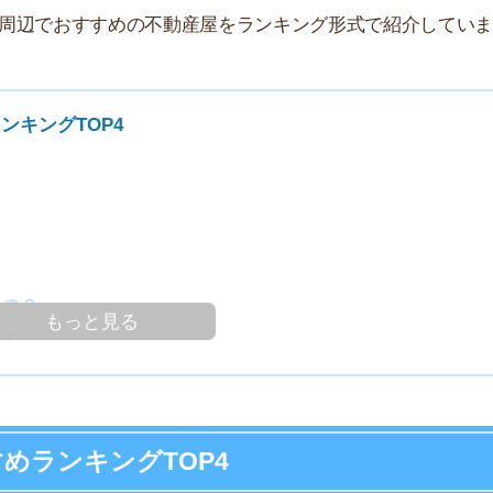
家
部
物
大
エ
引
シ
っと見る
地
駅
キングTOP4
1
部屋を探しやすい時期！
ースでお部屋探しを進めやすい時期です。条件をしっか
2
す！
3