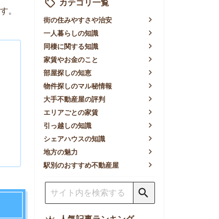
賃やお金のこと
屋探しの知恵
件探しのマル秘情報
手不動産屋の評判
リアごとの家賃
っ越しの知識
ェアハウスの知識
方の魅力
別のおすすめ不動産屋
人気記事ランキング
一人暮らしの生活費は平均い
くら？支出内訳や費用シミュ
レーションを公開
東京都内の住みやすい街ラン
キングTOP10！一人暮らし
におすすめの駅も公開
【2026年最新】
【2026年】賃貸サイトおす
すめランキング！全50社の