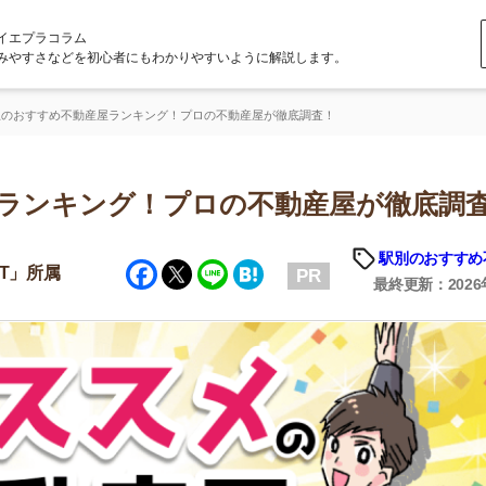
ラム
どを初心者にもわかりやすいように解説します。
不動産屋ランキング！プロの不動産屋が徹底調査！
キング！プロの不動産屋が徹底調査！
駅別のおすすめ不動産屋
「
Facebook
Twitter
Line
Hatena
PR
お
最終更新：2026年5月1日
不
部
紹
メ
「
門