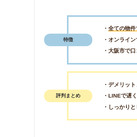
・デメリットまで教
・LINEで遅くまで
評判まとめ
・しっかりとヒアリ
＼週末の来店予
簡単1分で来店予
電話で来店予
0078-60