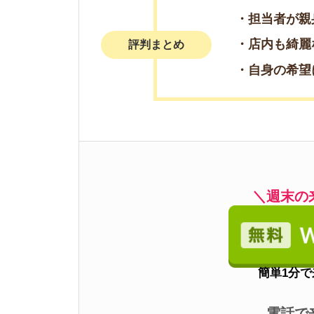
電話で来店予
06-653
3
住むーズ 四ツ橋堀江店
・カフェのような空