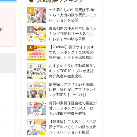
物件探しサイトを比較検証
おすすめの良い不動産屋ラン
キングTOP10！プロが賃貸
仲介業者を徹底比較
部屋探しアプリ全27社徹底
比較！物件探しアプリランキ
ングTOP5【ニーズ別】
賃貸の家賃保証会社で審査が
甘いランキングTOP10！ゆ
るい理由や特徴を解説
【最新版】二人暮らしの生活
費は平均いくら？内訳や支出
シミュレーションも解説
東京のおすすめ不動産会社ラ
ンキングTOP10を大公開！
カップルの同棲におすすめの
間取りは？実例をもとに最適
なお部屋を解説！
シングルマザーの生活費は平
均いくら？母子家庭の収入や
支援制度についても解説