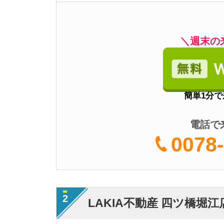
2
LAKIA不動産 四ツ橋堀江店
・
成約で家電量販店
・四ツ橋や堀江エリ
特徴