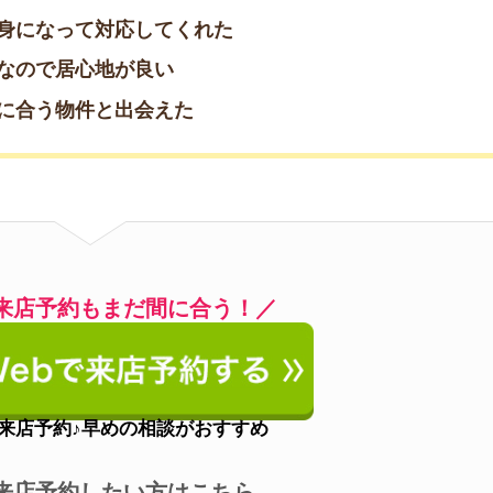
約したい方はこちら
9-3510
(通話無料)
営業時間
9:00～21:30
定休日
なし
アクセス
四ツ橋駅徒歩1分
間で居心地が良い