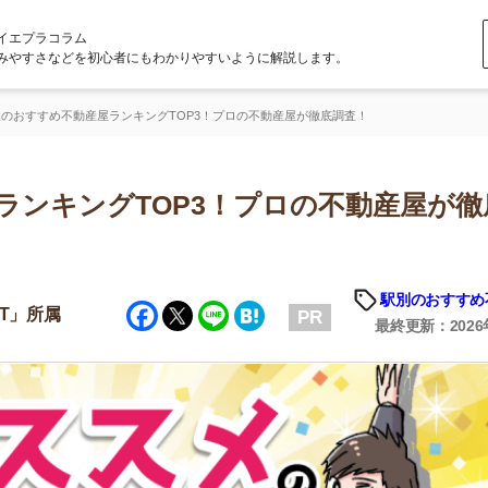
ラム
どを初心者にもわかりやすいように解説します。
不動産屋ランキングTOP3！プロの不動産屋が徹底調査！
ングTOP3！プロの不動産屋が徹底調
「
お
駅別のおすすめ不動産屋
Facebook
Twitter
Line
Hatena
不
PR
部
最終更新：2026年5月1日
紹
メ
「
門