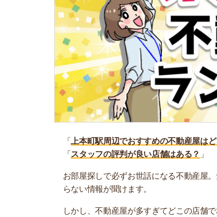
「
上本町駅周辺でおすすめの不動産屋はどこ？
」
「
スタッフの評判が良い店舗はある？
」
お部屋探しで必ずお世話になる不動産屋。気にな
らない情報が聞けます。
しかし、不動産屋が多すぎてどこの店舗で相談す
ね…。
そこで当記事では、プロが認める上本町駅周辺で
ぜひ参考にしてください。