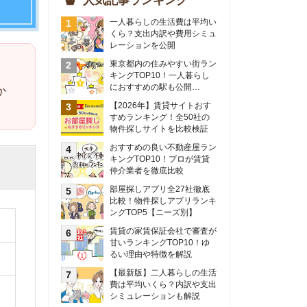
物件探しサイトを比較検証
おすすめの良い不動産屋ラン
キングTOP10！プロが賃貸
仲介業者を徹底比較
部屋探しアプリ全27社徹底
比較！物件探しアプリランキ
ングTOP5【ニーズ別】
賃貸の家賃保証会社で審査が
甘いランキングTOP10！ゆ
るい理由や特徴を解説
【最新版】二人暮らしの生活
費は平均いくら？内訳や支出
シミュレーションも解説
東京のおすすめ不動産会社ラ
ンキングTOP10を大公開！
カップルの同棲におすすめの
間取りは？実例をもとに最適
なお部屋を解説！
シングルマザーの生活費は平
均いくら？母子家庭の収入や
支援制度についても解説