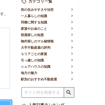
賃やお金のこと
屋探しの知恵
件探しのマル秘情報
手不動産屋の評判
リアごとの家賃
っ越しの知識
ェアハウスの知識
方の魅力
別のおすすめ不動産屋
人気記事ランキング
一人暮らしの生活費は平均い
くら？支出内訳や費用シミュ
レーションを公開
東京都内の住みやすい街ラン
キングTOP10！一人暮らし
におすすめの駅も公開
【2026年最新】
【2026年】賃貸サイトおす
すめランキング！全50社の