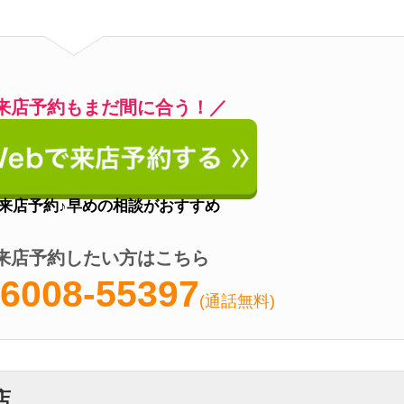
08-55397
(通話無料)
営業時間
10:00～19:00
定休日
水曜日
アクセス
谷町九丁目駅徒歩2分
い
ズ