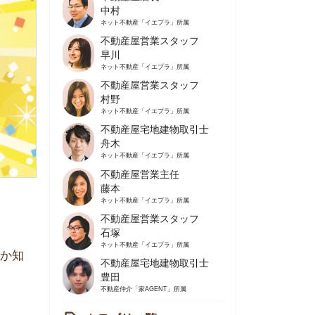
不動産屋営業スタッフ
早川
ネット不動産
「イエプラ」所属
不動産屋営業スタッフ
村野
ネット不動産
「イエプラ」所属
不動産屋宅地建物取引士
舟木
ネット不動産
「イエプラ」所属
不動産屋営業主任
藤本
ネット不動産
「イエプラ」所属
不動産屋営業スタッフ
石塚
ネット不動産
「イエプラ」所属
不動産屋宅地建物取引士
豊田
不動産仲介
「家AGENT」所属
カテゴリ一覧
の住みやすさや治安
人暮らしの知識
棲に関する知識