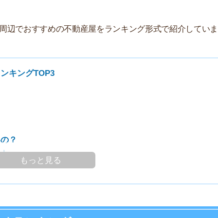
家
TOP3
部
物
大
エ
引
シ
地
っと見る
駅
キングTOP3
1
部屋を探しやすい時期！
2
ースでお部屋探しを進めやすい時期です。条件をしっか
3
す！