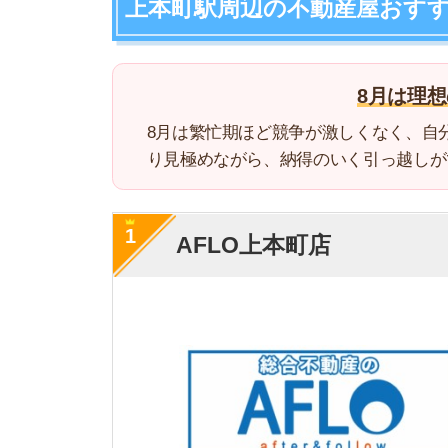
1
AFLO上本町店
・
全ての物件でクレジ
・オンラインで部屋
特徴
・大阪市で口コミ評価