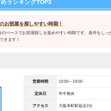
4
5
営業時間
10:00～19:00
6
定休日
年中無休
7
アクセス
大阪本町駅徒歩2分
8
電話番号
0078-6008-55397
9
ットやpaypay決済が可能
10
探しや内見ができる
No.1の実績がある