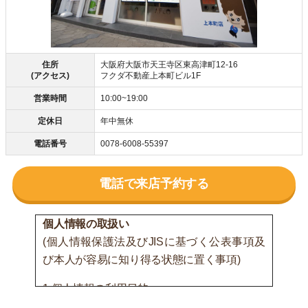
住所
大阪府大阪市天王寺区東高津町12-16
(アクセス)
フクダ不動産上本町ビル1F
営業時間
10:00~19:00
定休日
年中無休
電話番号
0078-6008-55397
電話で来店予約する
個人情報の取扱い
(個人情報保護法及びJISに基づく公表事項及
び本人が容易に知り得る状態に置く事項)
1.個人情報の利用目的