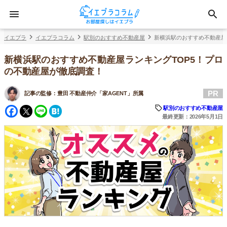
イエプラ
イエプラコラム
駅別のおすすめ不動産屋
新横浜駅のおすすめ不動産屋
新横浜駅のおすすめ不動産屋ランキングTOP5！プロ
の不動産屋が徹底調査！
PR
記事の監修：
豊田 不動産仲介「家AGENT」所属
Facebook
Twitter
Line
Hatena
駅別のおすすめ不動産屋
最終更新：2026年5月1日