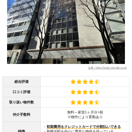
出典：https://www.next-life.co.jp/
総合評価
口コミ評価
取り扱い物件数
無料～家賃1ヶ月分+税
仲介手数料
※物件により変動あり
・
初期費用をクレジットカードで分割払いできる
特徴
・新横浜駅を中心に豊富な物件を扱っている