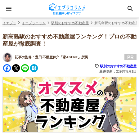
イエプラ
イエプラコラム
駅別のおすすめ不動産屋
新高島駅のおすすめ不動産屋
新高島駅のおすすめ不動産屋ランキング！プロの不動
産屋が徹底調査！
PR
記事の監修：
豊田 不動産仲介「家AGENT」所属
Facebook
Twitter
Line
Hatena
駅別のおすすめ不動産屋
最終更新：2026年5月1日