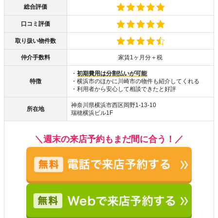
総合評価
口コミ評価
取り扱い物件数
仲介手数料
家賃1ヶ月分＋税
・
初期費用は分割払いが可能
特徴
・横浜市のほかに川崎市の物件も紹介してくれる
・利用者から安心して相談できたと好評
神奈川県横浜市西区岡野1-13-10
所在地
瑞穂横浜ビル1F
＼週末の来店予約もまだ間に合う！／