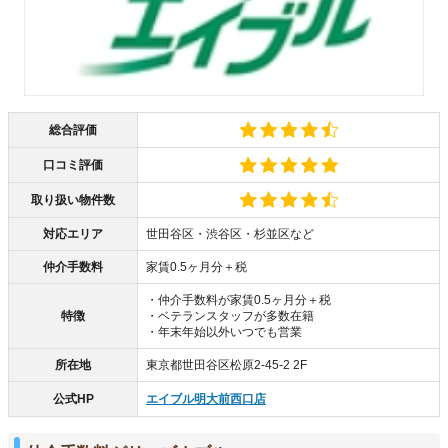
総合評価
口コミ評価
取り扱い物件数
対応エリア
世田谷区・渋谷区・杉並区など
仲介手数料
家賃0.5ヶ月分＋税
・仲介手数料が家賃0.5ヶ月分＋税
特徴
・ベテランスタッフが多数在籍
・年末年始以外いつでも営業
所在地
東京都世田谷区松原2-45-2 2F
公式HP
エイブル明大前西口店