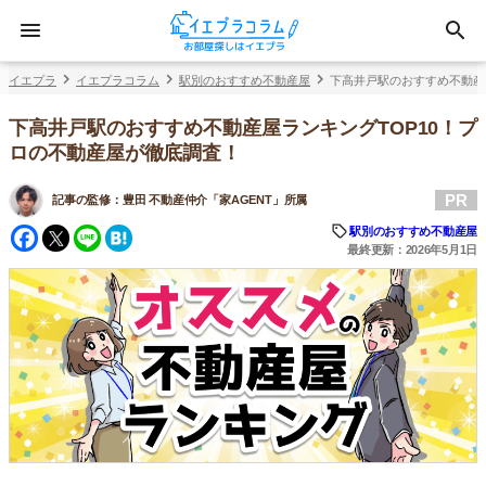
イエプラ
イエプラコラム
駅別のおすすめ不動産屋
下高井戸駅のおすすめ不動産
下高井戸駅のおすすめ不動産屋ランキングTOP10！プ
ロの不動産屋が徹底調査！
PR
記事の監修：
豊田 不動産仲介「家AGENT」所属
Facebook
Twitter
Line
Hatena
駅別のおすすめ不動産屋
最終更新：2026年5月1日