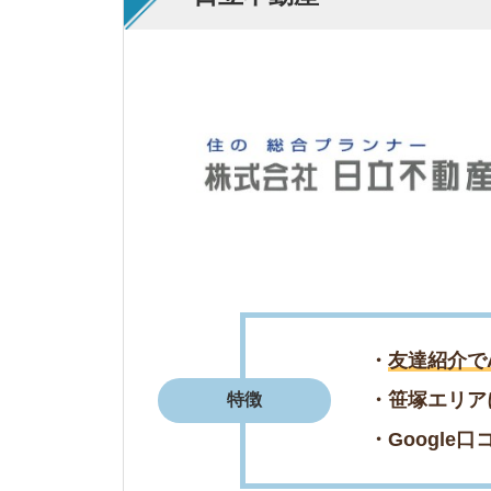
・笹塚エリアに特化
特徴
・Google口コミで
・信頼できる不動産
・丁寧に要望に寄り
評判まとめ
・楽にお部屋探しが
＼好立地・好条