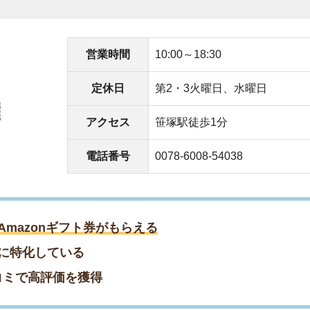
している
高評価を獲得
屋
添ってくれた
できた
件の物件残りわずか／