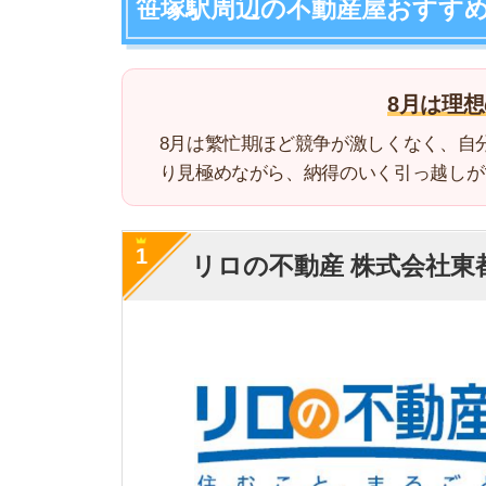
1
リロの不動産 株式会社東都 笹
・
紹介やリピーター
・全国100店舗以上
特徴
・丁寧な接客でお部