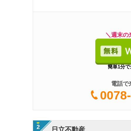
0078-60
2
日立不動産
・
友達紹介でAmaz