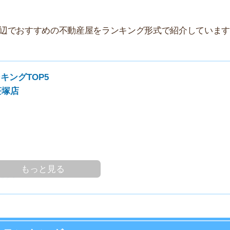
家
OP5
部
物
大
エ
引
シ
地
っと見る
駅
ングTOP5
1
部屋を探しやすい時期！
2
ースでお部屋探しを進めやすい時期です。条件をしっか
3
す！