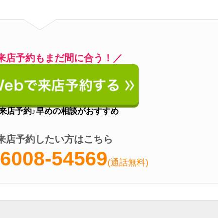
08-54569
(通話無料)
営業時間
10:00～18:30
定休日
第2・3火曜日、水曜日
アクセス
笹塚駅徒歩1分
電話番号
0078-6008-54038
onギフト券がもらえる