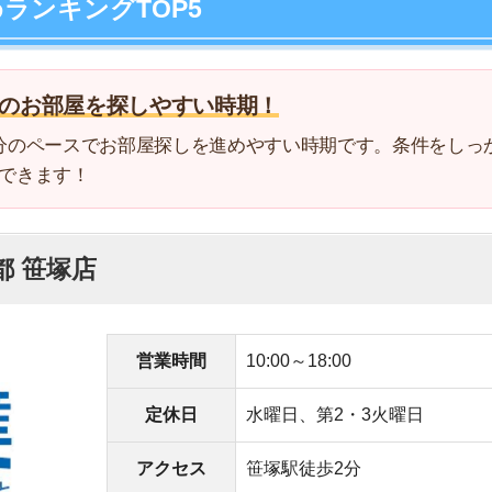
4
塚店
5
営業時間
10:00～18:00
6
定休日
水曜日、第2・3火曜日
7
アクセス
笹塚駅徒歩2分
8
電話番号
0078-6008-54569
9
特典でQUOカードプレゼント
10
の展開力で管理物件も豊富
屋探し初心者でも安心