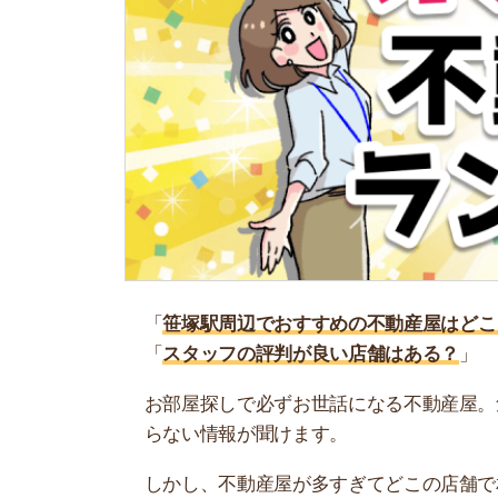
「
笹塚駅周辺でおすすめの不動産屋はどこ？
」
「
スタッフの評判が良い店舗はある？
」
お部屋探しで必ずお世話になる不動産屋。気にな
らない情報が聞けます。
しかし、不動産屋が多すぎてどこの店舗で相談す
ね…。
そこで当記事では、プロが認める笹塚駅周辺でお
ひ参考にしてください。