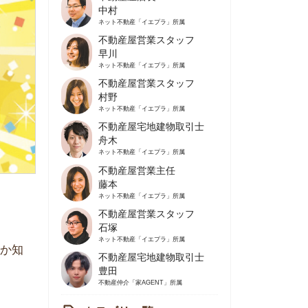
不動産屋営業スタッフ
早川
ネット不動産
「イエプラ」所属
不動産屋営業スタッフ
村野
ネット不動産
「イエプラ」所属
不動産屋宅地建物取引士
舟木
ネット不動産
「イエプラ」所属
不動産屋営業主任
藤本
ネット不動産
「イエプラ」所属
不動産屋営業スタッフ
石塚
ネット不動産
「イエプラ」所属
不動産屋宅地建物取引士
豊田
不動産仲介
「家AGENT」所属
カテゴリ一覧
の住みやすさや治安
人暮らしの知識
棲に関する知識