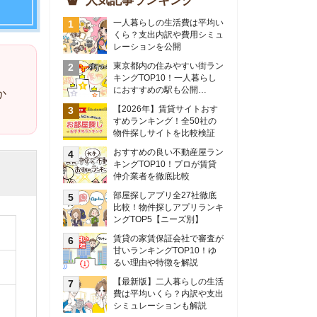
物件探しサイトを比較検証
おすすめの良い不動産屋ラン
キングTOP10！プロが賃貸
仲介業者を徹底比較
部屋探しアプリ全27社徹底
比較！物件探しアプリランキ
ングTOP5【ニーズ別】
賃貸の家賃保証会社で審査が
甘いランキングTOP10！ゆ
るい理由や特徴を解説
【最新版】二人暮らしの生活
費は平均いくら？内訳や支出
シミュレーションも解説
東京のおすすめ不動産会社ラ
ンキングTOP10を大公開！
カップルの同棲におすすめの
間取りは？実例をもとに最適
なお部屋を解説！
シングルマザーの生活費は平
均いくら？母子家庭の収入や
支援制度についても解説