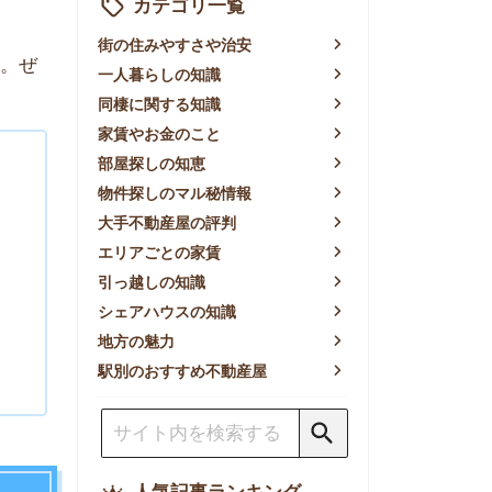
賃やお金のこと
屋探しの知恵
件探しのマル秘情報
手不動産屋の評判
リアごとの家賃
っ越しの知識
ェアハウスの知識
方の魅力
別のおすすめ不動産屋
人気記事ランキング
一人暮らしの生活費は平均い
くら？支出内訳や費用シミュ
レーションを公開
東京都内の住みやすい街ラン
キングTOP10！一人暮らし
におすすめの駅も公開
【2026年最新】
【2026年】賃貸サイトおす
すめランキング！全50社の