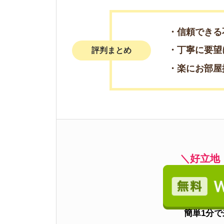
簡単1分で来店予
電話で来店予
0078-60
3
福一ホーム