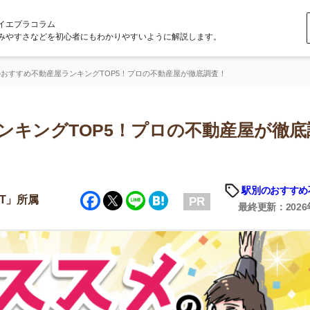
ラム
どを初心者にもわかりやすいように解説します。
動産屋ランキングTOP5！プロの不動産屋が徹底調査！
グTOP5！プロの不動産屋が徹底調
「
お
駅別のおすすめ不動産屋
Facebook
Twitter
Line
Hatena
不
PR
部
最終更新：2026年5月1日
紹
メ
「
門