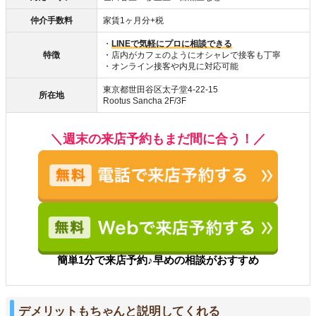
仲介手数料
家賃1ヶ月分+税
・
LINEで気軽にプロに相談できる
特徴
・店内がカフェのようにオシャレで接客も丁寧
・オンライン接客や内見に対応可能
東京都世田谷区太子堂4-22-15
所在地
Rootus Sancha 2F/3F
＼週末の来店予約もまだ間に合う！／
簡単1分で来店予約♪早めの相談がおすすめ
デメリットもちゃんと説明してくれる