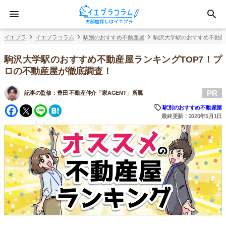
イエプラ
イエプラコラム
駅別のおすすめ不動産屋
駒沢大学駅のおすすめ不動産
駒沢大学駅のおすすめ不動産屋ランキングTOP7！プ
ロの不動産屋が徹底調査！
PR
記事の監修：
豊田 不動産仲介「家AGENT」所属
Facebook
Twitter
Line
Hatena
駅別のおすすめ不動産屋
最終更新：2026年5月1日