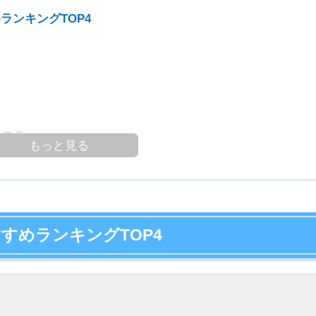
7
ンキングTOP4
8
9
10
営業時間
9:30～19:00
定休日
なし
アクセス
河内松原駅徒歩3分
’S 優良店認定を受けてる