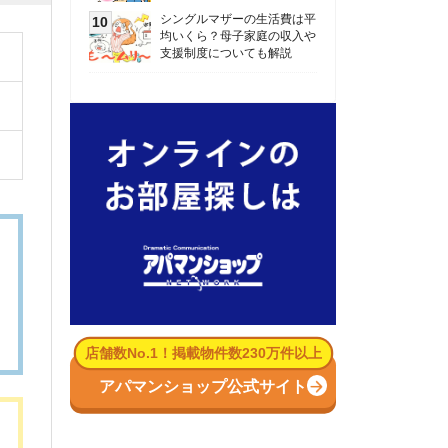
数No.1！掲載物件数230万件以上
パマンショップ公式サイト