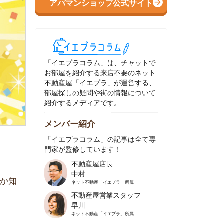
イエプラコラム」は、チャットで
部屋を紹介する来店不要のネット
動産屋「イエプラ」が運営する、
屋探しの疑問や街の情報について
介するメディアです。
ンバー紹介
イエプラコラム」の記事は全て専
家が監修しています！
不動産屋店長
中村
ネット不動産
「イエプラ」所属
不動産屋営業スタッフ
早川
ネット不動産
「イエプラ」所属
不動産屋営業スタッフ
村野
ネット不動産
「イエプラ」所属
不動産屋宅地建物取引士
舟木
ネット不動産
「イエプラ」所属