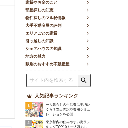
方の魅力
別のおすすめ不動産屋
人気記事ランキング
一人暮らしの生活費は平均い
くら？支出内訳や費用シミュ
レーションを公開
東京都内の住みやすい街ラン
キングTOP10！一人暮らし
におすすめの駅も公開
【2026年最新】
【2026年】賃貸サイトおす
すめランキング！全50社の
物件探しサイトを比較検証
おすすめの良い不動産屋ラン
キングTOP10！プロが賃貸
仲介業者を徹底比較
部屋探しアプリ全27社徹底
比較！物件探しアプリランキ
ングTOP5【ニーズ別】
賃貸の家賃保証会社で審査が