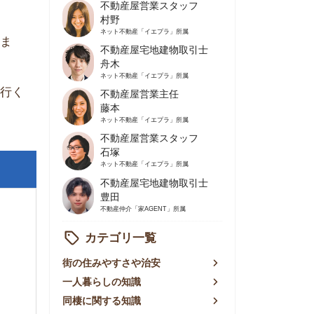
不動産屋営業主任
藤本
ネット不動産
「イエプラ」所属
不動産屋営業スタッフ
石塚
ネット不動産
「イエプラ」所属
不動産屋宅地建物取引士
豊田
不動産仲介
「家AGENT」所属
カテゴリ一覧
の住みやすさや治安
人暮らしの知識
棲に関する知識
賃やお金のこと
屋探しの知恵
件探しのマル秘情報
手不動産屋の評判
リアごとの家賃
っ越しの知識
ェアハウスの知識