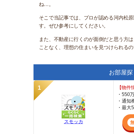
また、不動産に行くのが面倒だと思う方は、以下
ことなく、理想の住まいを見つけられるので、ぜ
お部屋探しにお
【物件情報を毎
・550万件以
・通知機能で物
・最大5万円の
スモッカ
【シンプルで使
・累計500万
・内見予約が簡
・仲介手数料を
CANARY