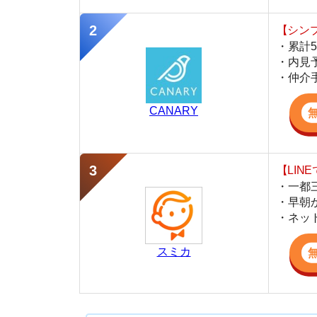
【LINEで物件
・一都三県ほぼ
・早朝から深夜
・ネットにない
スミカ
河内松原駅周辺の不動産屋おすすめランキン
1位：Home Quest 河内松原店
2位：ホームメイトFC松原店
3位：アパマンショップ近鉄松原店
4位：エイブル松原店
避けた方が良い不動産屋の特徴
予約なしで不動産屋に行ってもいいの？
も
内見時に確認しておくと良いポイント