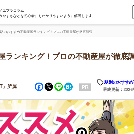
ラム
どを初心者にもわかりやすいように解説します。
め不動産屋ランキング！プロの不動産屋が徹底調査！
ンキング！プロの不動産屋が徹底調
駅別のおすすめ不動産屋
Facebook
Twitter
Line
Hatena
PR
最終更新：2026年5月1日
店舗
ア