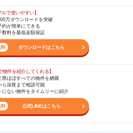
地
駅
を紹介してくれる】
すべての物件を網羅
まで相談可能
物件をタイムリーに紹介
公式LINEはこちら
1
2
グTOP4
3
4
5
っと見る
6