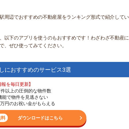
のアプリを使うのもおすすめです！わざわざ不動産に行く
ひ使ってみてください。
すすめのサービス3選
日更新】
上の圧倒的な物件数
件を見逃さない
お祝い金がもらえる
街
一
ダウンロードはこちら
同
家
部
いやすい】
物
ダウンロードを突破
単にできる
大
最低金額保証
エ
引
ダウンロードはこちら
シ