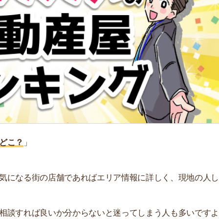
「
お
不
部
紹
メ
「
」
門
る街の店舗であればエリア情報に詳しく、現地の人しか知
れば良いか分からないと迷ってしまう人も多いですよ
でおすすめの不動産屋をランキング形式で紹介していま