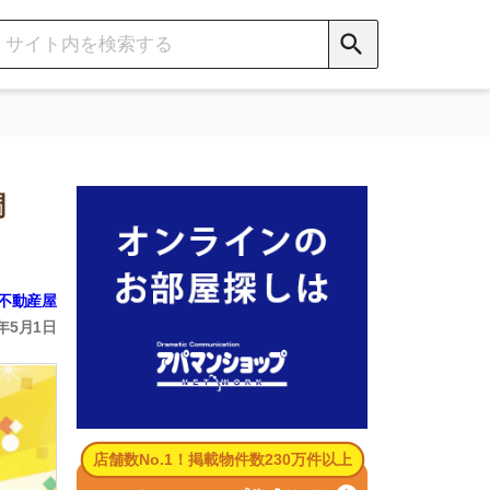
数No.1！掲載物件数230万件以上
パマンショップ公式サイト