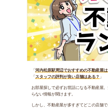
「
河内松原駅周辺でおすすめの不動産屋はどこ？
「
スタッフの評判が良い店舗はある？
」
お部屋探しで必ずお世話になる不動産屋。気にな
らない情報が聞けます。
しかし、不動産屋が多すぎてどこの店舗で相談す
ね…。
そこで当記事では、プロが認める河内松原駅周辺
す。ぜひ参考にしてください。