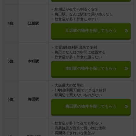
・駅周辺が夜でも明るく安全
・梅田駅、なんば駅まで乗り換えなし
・飲食店が多く外食しやすい
4位
江坂駅
江坂駅の物件を探してもらう
・実質3路線利用出来て便利
・梅田となんばの中間に位置する
・飲食店が多く外食に困らない
5位
本町駅
本町駅の物件を探してもらう
・大阪最大の繁華街
・10路線利用可能でアクセス抜群
・駅周辺で買えないものがない
6位
梅田駅
梅田駅の物件を探してもらう
・飲食店が多くて夜でも明るい
・商業施設が豊富で買い物に便利
・再開発できれいな街並み