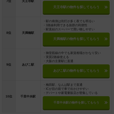
7位
天王寺駅
天王寺駅の物件を探してもらう
・駅の南側は街灯が多く夜でも明るい
・3路線利用できる抜群の利便性
・駅直結のスーパーで買い物しやすい
8位
天満橋駅
天満橋駅の物件を探してもらう
・御堂筋線の中でも家賃相場がかなり安い
・実質2路線使える
・大阪の主要駅に直通
9位
あびこ駅
あびこ駅の物件を探してもらう
・梅田駅、なんば駅まで直通
・ICが目の前で車で出かけやすい
・デパートや家電量販店が密集している
10位
千里中央駅
千里中央駅の物件を探してもらう