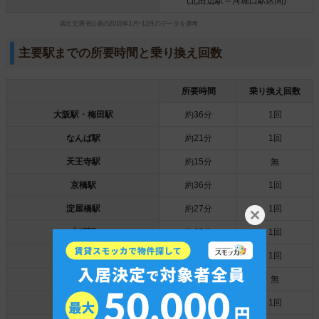
(北田辺駅～河堀口駅区間)
国土交通省公表の2015年1月~12月のデータを参考
主要駅までの所要時間と乗り換え回数
所要時間
乗り換え回数
大阪駅・梅田駅
約36分
1回
なんば駅
約21分
1回
天王寺駅
約15分
無
京橋駅
約36分
1回
淀屋橋駅
約27分
1回
本町駅
約25分
1回
鶴橋駅
約28分
1回
大阪阿部野橋駅
約10分
無
心斎橋駅
約23分
1回