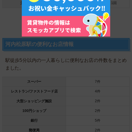
天神橋筋六丁目駅
約35分
1回
主要駅からの終電の時間はこちら
河内松原駅の便利なお店情報
駅徒歩5分以内の一人暮らしに便利なお店の件数をまとめ
ました。
スーパー
7件
レストラン/ファストフード店
4件
大型ショッピング施設
2件
100円ショップ
2件
銀行
5件
郵便局
2件