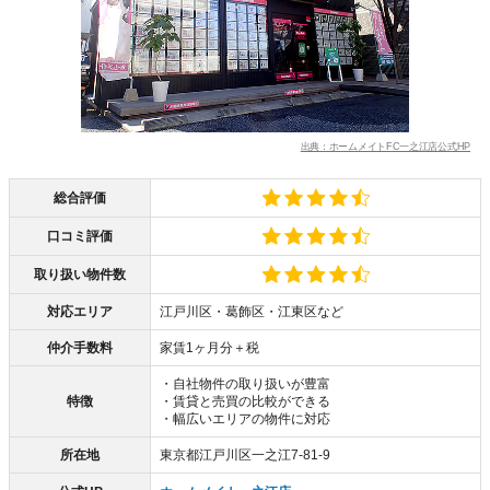
出典：ホームメイトFC一之江店公式HP
総合評価
口コミ評価
取り扱い物件数
対応エリア
江戸川区・葛飾区・江東区など
仲介手数料
家賃1ヶ月分＋税
・自社物件の取り扱いが豊富
特徴
・賃貸と売買の比較ができる
・幅広いエリアの物件に対応
所在地
東京都江戸川区一之江7-81-9