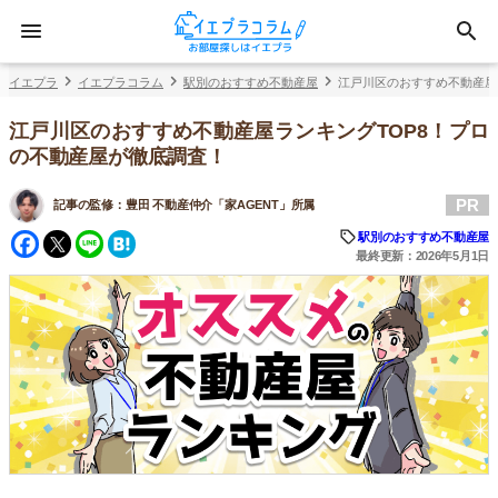
イエプラ
イエプラコラム
駅別のおすすめ不動産屋
江戸川区のおすすめ不動産屋
江戸川区のおすすめ不動産屋ランキングTOP8！プロ
の不動産屋が徹底調査！
PR
記事の監修：
豊田 不動産仲介「家AGENT」所属
Facebook
Twitter
Line
Hatena
駅別のおすすめ不動産屋
最終更新：2026年5月1日