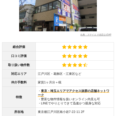
出典：スマイエ 小岩店公式HP
総合評価
口コミ評価
取り扱い物件数
対応エリア
江戸川区・葛飾区・江東区など
仲介手数料
家賃1ヶ月分＋税
・
東京・埼玉エリアでアクセス抜群の店舗ネットワ
ーク
特徴
・豊富な物件情報を扱いオンライン内見も可
・LINEでやりとりできて迅速かつ親身な対応
所在地
東京都江戸川区南小岩7-22-11 2F