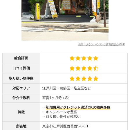
出典：タウンハウジング西葛西店公式HP
総合評価
口コミ評価
取り扱い物件数
対応エリア
江戸川区・葛飾区・足立区など
仲介手数料
家賃1ヶ月分＋税
・
初期費用がクレジット決済OKの物件多数
特徴
・キャンペーンが豊富
・取り扱い物件が幅広い
所在地
東京都江戸川区西葛西5-6-8 1F