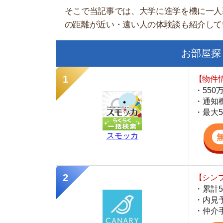
【物件情報を毎
・550万件以
・通知機能で物
・最大5万円の
スモッカ
【シンプルで使
・累計500万
・内見予約が簡
・仲介手数料を
CANARY
【LINEで物件
・一都三県ほぼ
・早朝から深夜
・ネットにない