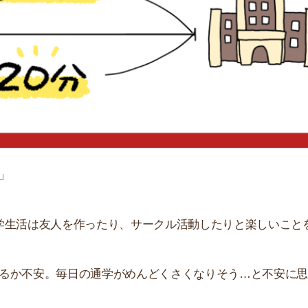
「
お
不
部
紹
メ
「
門
は友人を作ったり、サークル活動したりと楽しいことをた
安。毎日の通学がめんどくさくなりそう…と不安に思う人
を始める人向けに理想の通学距離を解説します。大学まで
。
すすめのサービス3選