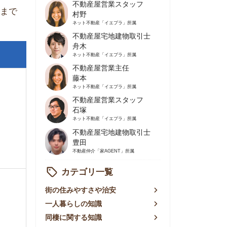
不動産屋営業主任
藤本
ネット不動産
「イエプラ」所属
不動産屋営業スタッフ
石塚
ネット不動産
「イエプラ」所属
不動産屋宅地建物取引士
豊田
不動産仲介
「家AGENT」所属
カテゴリ一覧
の住みやすさや治安
人暮らしの知識
棲に関する知識
賃やお金のこと
屋探しの知恵
件探しのマル秘情報
手不動産屋の評判
リアごとの家賃
っ越しの知識
ェアハウスの知識