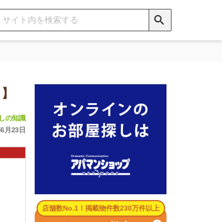
数No.1！掲載物件数230万件以上
パマンショップ公式サイト