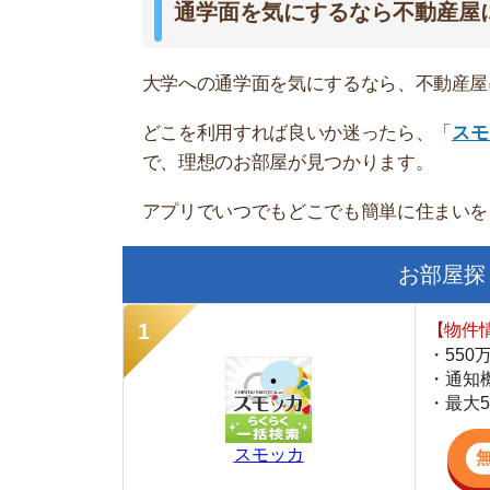
スモッカ
【シンプルで使
・累計500万
・内見予約が簡
・仲介手数料を
CANARY
【LINEで物件
・一都三県ほぼ
・早朝から深夜
・ネットにない
スミカ