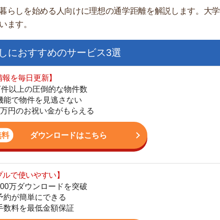
日更新】
上の圧倒的な物件数
件を見逃さない
お祝い金がもらえる
ダウンロードはこちら
いやすい】
街
ダウンロードを突破
単にできる
一
最低金額保証
同
家
ダウンロードはこちら
部
物
大
を紹介してくれる】
エ
すべての物件を網羅
引
まで相談可能
シ
物件をタイムリーに紹介