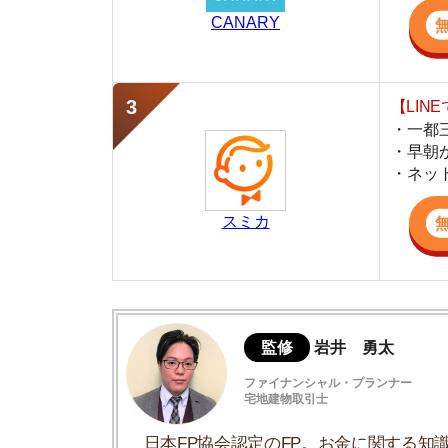
スミカ
監修
岩井 勇太
ファイナンシャル・プランナー
宅地建物取引士
日本FP協会認定のFP。お金に関する知識を活
生活費を算出しています。宅建士の資格も取得
ど、生活設計についてのトータルサポートをお
大学からの距離は通学時間20分が目安
大学の近くにお部屋を借りた学生の体験談
大学から遠いお部屋を借りた学生の体験談
大学生におすすめの物件探し条件