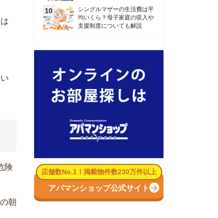
数No.1！掲載物件数230万件以上
パマンショップ公式サイト