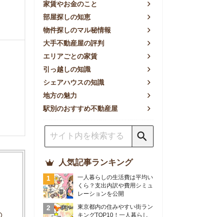
方の魅力
別のおすすめ不動産屋
人気記事ランキング
一人暮らしの生活費は平均い
くら？支出内訳や費用シミュ
レーションを公開
東京都内の住みやすい街ラン
キングTOP10！一人暮らし
におすすめの駅も公開
【2026年最新】
【2026年】賃貸サイトおす
すめランキング！全50社の
物件探しサイトを比較検証
おすすめの良い不動産屋ラン
キングTOP10！プロが賃貸
仲介業者を徹底比較
部屋探しアプリ全27社徹底
比較！物件探しアプリランキ
ングTOP5【ニーズ別】
賃貸の家賃保証会社で審査が