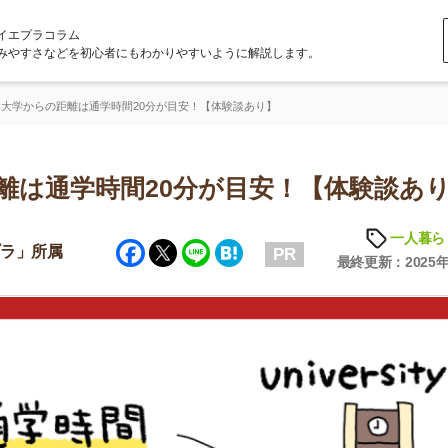
ラム
どを初心者にもわかりやすいように解説します。
距離は通学時間20分が目安！【体験談あり】
学時間20分が目安！【体験談あり】
一人暮らしの知識
Facebook
Twitter
Line
Hatena
属
PR
最終更新：2025年6月23日
店舗
ア