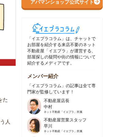
イエプラコラム」は、チャットで
部屋を紹介する来店不要のネット
動産屋「イエプラ」が運営する、
屋探しの疑問や街の情報について
介するメディアです。
ンバー紹介
イエプラコラム」の記事は全て専
家が監修しています！
不動産屋店長
中村
ネット不動産
「イエプラ」所属
不動産屋営業スタッフ
早川
ネット不動産
「イエプラ」所属
不動産屋営業スタッフ
村野
ネット不動産
「イエプラ」所属
不動産屋宅地建物取引士
舟木
ネット不動産
「イエプラ」所属