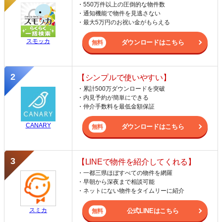
・550万件以上の圧倒的な物件数
・通知機能で物件を見逃さない
・最大5万円のお祝い金がもらえる
スモッカ
ダウンロードはこちら
【シンプルで使いやすい】
・累計500万ダウンロードを突破
・内見予約が簡単にできる
・仲介手数料を最低金額保証
CANARY
ダウンロードはこちら
【LINEで物件を紹介してくれる】
・一都三県ほぼすべての物件を網羅
・早朝から深夜まで相談可能
・ネットにない物件をタイムリーに紹介
スミカ
公式LINEはこちら