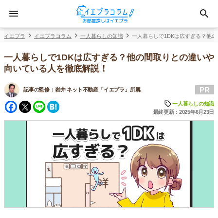
イエプラ
イエプラコラム
一人暮らしの知識
一人暮らしで1DKは広すぎる？他
一人暮らしで1DKは広すぎる？他の間取りとの違いや
向いている人を徹底解説！
PR
記事の監修：
岩井 ネット不動産「イエプラ」所属
Facebook
Twitter
Line
Hatena
一人暮らしの知識
最終更新：2025年6月23日