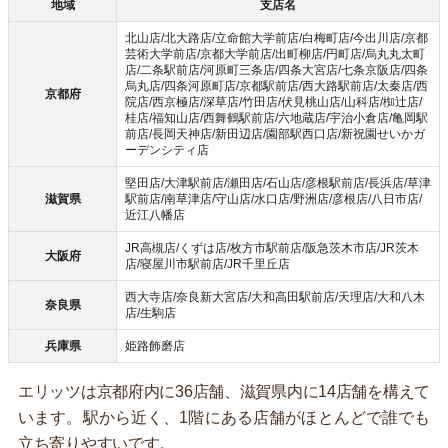
地域
支店名
北山店/北大路店/立命館大学前店/白梅町店/今出川店/京都
芸術大学前店/京都大学前店/出町柳店/円町店/烏丸丸太町
店/二条駅前店/河原町三条店/四条大宮店/七条京阪店/四条
烏丸店/四条河原町店/京都駅前店/西大路駅前店/太秦店/西
京都府
院店/西京極店/深草店/竹田店/伏見桃山店/山科店/椥辻店/
桂店/福知山店/西舞鶴駅前店/六地蔵店/宇治小倉店/亀岡駅
前店/長岡天神店/新田辺店/園部駅西口店/新祝園せいかガ
ーデンシティ店
堅田店/大津駅前店/瀬田店/石山店/彦根駅前店/長浜店/草津
滋賀県
駅前店/南草津店/守山店/水口店/野洲店/彦根店/八日市店/
近江八幡店
JR高槻店/くずは店/枚方市駅前店/阪急茨木市店/JR茨木
大阪府
店/寝屋川市駅前店/JR千里丘店
西大寺店/奈良新大宮店/大和高田駅前店/天理店/大和八木
奈良県
店/生駒店
兵庫県
姫路飾磨店
エリッツは京都府内に36店舗、滋賀県内に14店舗を構えて
います。駅から近く、1階にある店舗がほとんどで誰でも
立ち寄りやすいです。