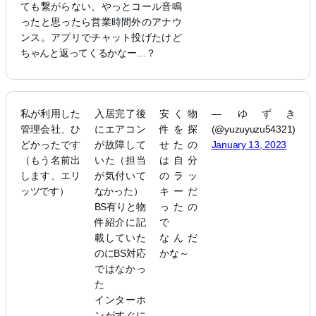
ても繋がらない、やっとコール音鳴
ったと思ったら営業時間外のアナウ
ンス。アプリでチャット投げたけど
ちゃんと返ってくるかなー…？
私が利用した
入居完了後
安く物
— ゆずき
管理会社、ひ
にエアコン
件を探
(@yuzuyuzu54321)
どかったです
が故障して
せたの
January 13, 2023
（もう名前出
いた（担当
は自分
します、エリ
が気付いて
のラッ
ッツです）
なかった）
キーだ
BS有りと物
ったの
件紹介に記
で
載していた
なんだ
のにBS対応
かな～
ではなかっ
た
インターホ
ンがすぐに