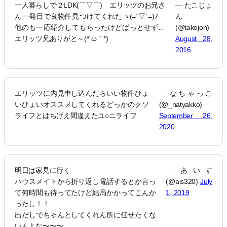
一人暮らしで２LDK(⌒▽⌒) エリッツのお兄さ
— たこじょ
ん一発目で良物件見つけてくれたヽ(=´▽`=)ﾉ
ん
他のも一応紹介してもらったけどぱっとせず…
(@takojon)
エリッツ兄ありがと～(*´ω｀*)
August 28,
2016
エリッツに内見申し込んだらいい物件ひょ
— なちゃっこ
いひょいオススメしてくれるどっかのクソ
(@_natyakko)
ライフとはちげえ間違えたユ○ニライフ
September 26,
2020
明日は家見に行く
— あいす
ハウスメイトから折り返し電話するとか言っ
(@ais320)
July
て何時間も待ってたけど結局かかってこんか
1, 2019
ったし！！
出だしでちゃんとしてくれん所に任せたくな
いんよな〜〜〜