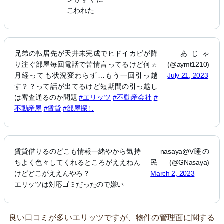
こわれた
兄弟の転居先が天井未完成でヒドイカビが降
— あじゃ
り注ぐ部屋毎回電話で苦情言ってるけど何ヵ
(@aymt1210)
月経っても状況変わらず…もう一回引っ越
July 21, 2023
す？？って話が出てるけど短期間の引っ越し
は審査通るのか問題
#エリッツ
#不動産会社
#
不動産屋
#賃貸
#部屋探し
賃貸借りるのどこも情報一緒やから気持
— nasaya@V睡の
ちよく色々してくれるところがええねん
民 (@GNasaya)
けどどこがええんやろ？
March 2, 2023
エリッツは対応ゴミだったので嫌い
良い口コミが多いエリッツですが、物件の管理面に関する