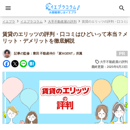
イエプラ
イエプラコラム
大手不動産屋の評判
賃貸のエリッツの評判・口コミは
賃貸のエリッツの評判・口コミはひどいって本当？メ
リット・デメリットを徹底解説
PR
記事の監修：
豊田 不動産仲介「家AGENT」所属
Facebook
Twitter
Line
Hatena
大手不動産屋の評判
最終更新：2025年6月23日