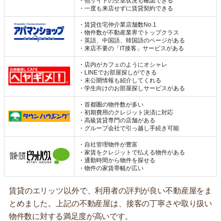
・他サイトの空室状況も確認できる
・一度も来店せずに賃貸契約できる
・賃貸住宅仲介業店舗数No.1
・物件数が不動産業界でトップクラス
・英語、中国語、韓国語のページがある
・来店不要の「IT接客」サービスがある
・店内がカフェのようにオシャレ
・LINEでお部屋探しができる
・未公開情報も紹介してくれる
・学生向けのお部屋探しサービスがある
・首都圏の物件数が多い
・初期費用のクレジット決済に対応
・高級賃貸専門の店舗がある
・グループ会社で引っ越し手続き可能
・自社管理物件が豊富
・家賃をクレジットで払える物件がある
・通勤時間から物件を探せる
・物件の家賃帯幅が広い
賃貸のエリッツ以外で、利用者の評判が良い不動産屋をま
とめました。上記の不動産屋は、接客の丁寧さや取り扱い
物件数に対する満足度が高いです。