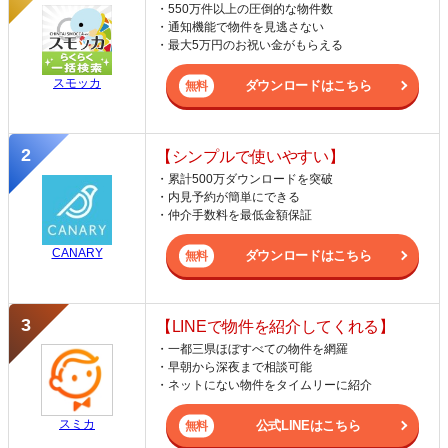
・550万件以上の圧倒的な物件数
・通知機能で物件を見逃さない
・最大5万円のお祝い金がもらえる
スモッカ
ダウンロードはこちら
【シンプルで使いやすい】
・累計500万ダウンロードを突破
・内見予約が簡単にできる
・仲介手数料を最低金額保証
CANARY
ダウンロードはこちら
【LINEで物件を紹介してくれる】
・一都三県ほぼすべての物件を網羅
・早朝から深夜まで相談可能
・ネットにない物件をタイムリーに紹介
スミカ
公式LINEはこちら