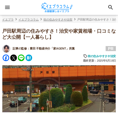
イエプラ
イエプラコラム
街の住みやすさや治安
戸田駅周辺の住みやすさ！治安
戸田駅周辺の住みやすさ！治安や家賃相場・口コミな
ど大公開【一人暮らし】
PR
記事の監修：
豊田 不動産仲介「家AGENT」所属
Facebook
Twitter
Line
Hatena
街の住みやすさや治安
最終更新：2025年6月19日