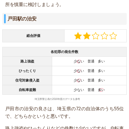
所を慎重に検討しましょう。
戸田駅の治安
総合評価
各犯罪の発生件数
路上強盗
少ない
普通 多い
ひったくり
少ない
普通 多い
住宅対象侵入盗
少ない
普通 多い
自転車盗難
少ない 普通
多い
埼玉県警公表の2018年度のデータを参考
戸田市の治安の良さは、埼玉県の72の自治体のうち55位
で、どちらかというと悪いです。
路上強盗やひったくりなどの件数は少ないですが、自転車