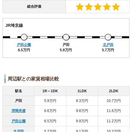
総合評価
JR埼京線
戸田公園
戸田
北戸田
6.5万円
5.9万円
5.7万円
周辺駅との家賃相場比較
駅名
1R～1DK
1LDK
2LDK
戸田
5.9万円
8.3万円
10.7万円
浮間舟渡
6.6万円
9.8万円
11.6万円
戸田公園
6.5万円
9.9万円
11.2万円
北戸田
5.7万円
9.1万円
10.2万円