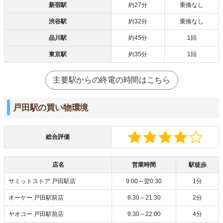
新宿駅
約27分
乗換なし
渋谷駅
約32分
乗換なし
品川駅
約45分
1回
東京駅
約35分
1回
主要駅からの終電の時間はこちら
戸田駅の買い物環境
総合評価
店名
営業時間
駅徒歩
サミットストア 戸田駅店
9:00～翌0:30
1分
オーケー 戸田駅前店
8:30～21:30
2分
ヤオコー 戸田駅前店
9:30～22:00
4分