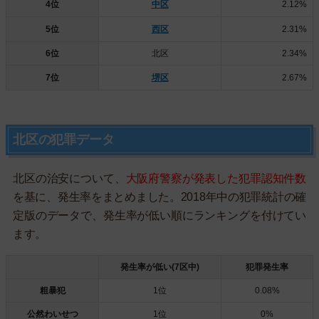
4位
中区
2.12%
5位
西区
2.31%
6位
北区
2.34%
7位
堺区
2.67%
北区の犯罪データ
北区の治安について、
大阪府警察が発表した犯罪認知件数
を基に、発生率をまとめました。2018年中の犯罪統計の確
定版のデータで、発生率が低い順にランキングを付けてい
ます。
発生率が低い(7区中)
犯罪発生率
粗暴犯
1位
0.08%
公然わいせつ
1位
0%