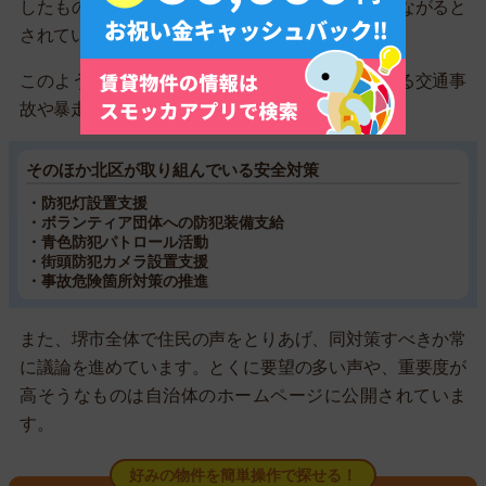
したもので、スピード抑制や、交通事故抑制につながると
されています。
このように、交通安全対策をすることで、車による交通事
故や暴走族などの対策を進めています。
そのほか北区が取り組んでいる安全対策
・防犯灯設置支援
・ボランティア団体への防犯装備支給
・青色防犯パトロール活動
・街頭防犯カメラ設置支援
・事故危険箇所対策の推進
また、堺市全体で住民の声をとりあげ、同対策すべきか常
に議論を進めています。とくに要望の多い声や、重要度が
高そうなものは自治体のホームページに公開されていま
す。
好みの物件を簡単操作で探せる！