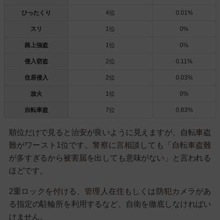
ひったくり
4位
0.01%
スリ
1位
0%
路上強盗
1位
0%
侵入窃盗
2位
0.11%
住居侵入
2位
0.03%
放火
1位
0%
自転車盗
7位
0.83%
順位だけで見ると治安が良いように見えますが、自転車盗
難がワースト1位です。警察に言相談しても「自転車盗難
が多すぎるから被害届を出しても意味がない」と言われる
ほどです。
2重ロックを付ける、管理人在住もしくは防犯カメラがあ
る指定の駐輪所を利用するなど、自衛を徹底しなければい
けません。