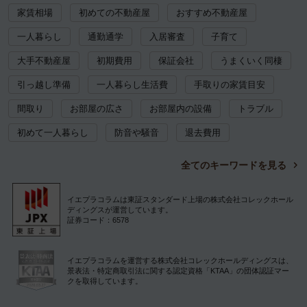
家賃相場
初めての不動産屋
おすすめ不動産屋
一人暮らし
通勤通学
入居審査
子育て
大手不動産屋
初期費用
保証会社
うまくいく同棲
引っ越し準備
一人暮らし生活費
手取りの家賃目安
間取り
お部屋の広さ
お部屋内の設備
トラブル
初めて一人暮らし
防音や騒音
退去費用
全てのキーワードを見る
イエプラコラムは東証スタンダード上場の株式会社コレックホール
ディングスが運営しています。
証券コード：6578
イエプラコラムを運営する株式会社コレックホールディングスは、
景表法・特定商取引法に関する認定資格「KTAA」の団体認証マー
クを取得しています。