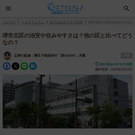
イエプラ
イエプラコラム
街の住みやすさや治安
堺市北区の治安や住みやすさは
堺市北区の治安や住みやすさは？他の区と比べてどう
なの？
PR
記事の監修：
豊田 不動産仲介「家AGENT」所属
Facebook
Twitter
Line
Hatena
街の住みやすさや治安
最終更新：2025年6月19日