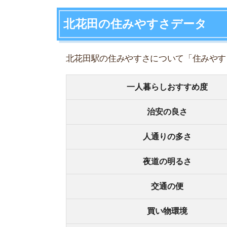
夜道の明るさ
交通の便
買い物環境
コンビニの多さ
飲食店の多さ
娯楽施設
住宅街or繁華街
古い街並みor新しい街並み
警察署や交番(駅500m圏内)
家賃相場