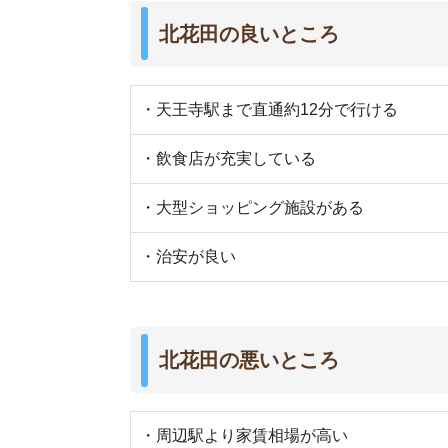
・周辺駅より家賃相場が高い
・スーパーやコンビニが少ない
・通勤通学の時間帯は電車が混雑する
・休日は大型ショッピング施設周辺が渋滞する
・路地に入ると、街灯が少ない
街の住みやすさは不動産屋に聞くと良
不動産屋は地域情報に詳しいです。駅周辺の治安
産屋に相談しましょう。
当サイト運営の「
イエプラ
」は、LINEで最適なお
い
未公開物件も取り扱っている
ので、お部屋探し