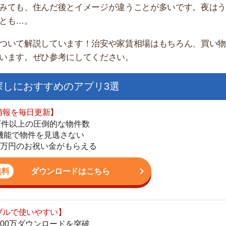
家
部
おすすめのアプリ3選
物
大
日更新】
エ
上の圧倒的な物件数
引
件を見逃さない
シ
お祝い金がもらえる
地
駅
ダウンロードはこちら
いやすい】
ダウンロードを突破
単にできる
1
最低金額保証
ダウンロードはこちら
2
3
お祝い金もらえる】