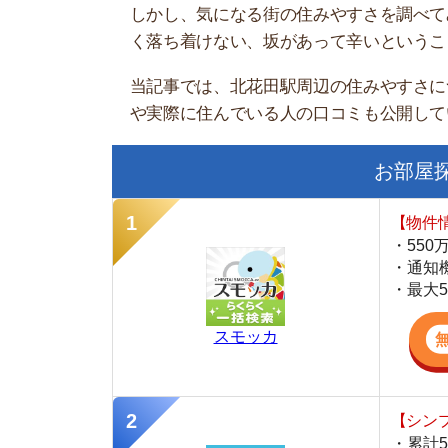
お部屋探しに
【物件情報を毎
・550万件以
・通知機能で物
・最大5万円の
スモッカ
【シンプルで使
・累計500万
・内見予約が簡
・仲介手数料を
CANARY
【最大10万円