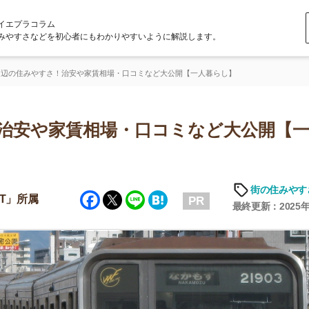
ラム
どを初心者にもわかりやすいように解説します。
すさ！治安や家賃相場・口コミなど大公開【一人暮らし】
や家賃相場・口コミなど大公開【一人暮
「
お
街の住みやすさや治安
Facebook
Twitter
Line
Hatena
不
PR
部
最終更新：2025年6月19日
紹
メ
「
門