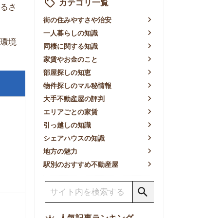
賃やお金のこと
屋探しの知恵
件探しのマル秘情報
手不動産屋の評判
リアごとの家賃
っ越しの知識
ェアハウスの知識
方の魅力
別のおすすめ不動産屋
人気記事ランキング
一人暮らしの生活費は平均い
くら？支出内訳や費用シミュ
レーションを公開
東京都内の住みやすい街ラン
キングTOP10！一人暮らし
におすすめの駅も公開
【2026年最新】
【2026年】賃貸サイトおす
すめランキング！全50社の