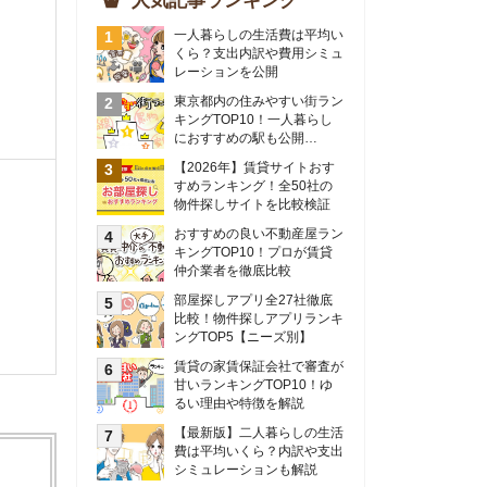
物件探しサイトを比較検証
おすすめの良い不動産屋ラン
キングTOP10！プロが賃貸
仲介業者を徹底比較
部屋探しアプリ全27社徹底
比較！物件探しアプリランキ
ングTOP5【ニーズ別】
賃貸の家賃保証会社で審査が
甘いランキングTOP10！ゆ
るい理由や特徴を解説
【最新版】二人暮らしの生活
費は平均いくら？内訳や支出
シミュレーションも解説
東京のおすすめ不動産会社ラ
ンキングTOP10を大公開！
カップルの同棲におすすめの
間取りは？実例をもとに最適
なお部屋を解説！
シングルマザーの生活費は平
均いくら？母子家庭の収入や
支援制度についても解説