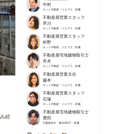
不動産屋営業スタッフ
早川
ネット不動産
「イエプラ」所属
不動産屋営業スタッフ
村野
ネット不動産
「イエプラ」所属
不動産屋宅地建物取引士
舟木
ネット不動産
「イエプラ」所属
不動産屋営業主任
藤本
ネット不動産
「イエプラ」所属
不動産屋営業スタッフ
石塚
ネット不動産
「イエプラ」所属
不動産屋宅地建物取引士
豊田
不動産仲介
「家AGENT」所属
カテゴリ一覧
の住みやすさや治安
人暮らしの知識
棲に関する知識