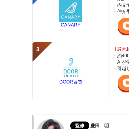
・約400万件
・AIが学習し
・引越し見積も
DOOR賃貸
監修
豊田 明
不動産屋「家AGENT」の営業マン
宅地建物取引士
賃貸の仲介会社「家AGENT」の現役の営業マ
ての経験と専門知識を活かして、お部屋探しや
北花田の住みやすさデータ
実際に北花田に行ってみました