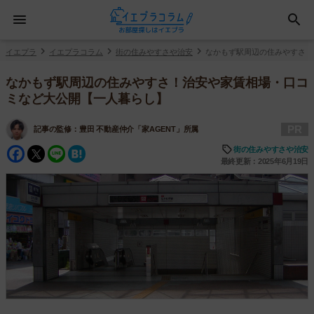
イエプラ
イエプラコラム
街の住みやすさや治安
なかもず駅周辺の住みやすさ！
なかもず駅周辺の住みやすさ！治安や家賃相場・口コ
ミなど大公開【一人暮らし】
PR
記事の監修：
豊田 不動産仲介「家AGENT」所属
Facebook
Twitter
Line
Hatena
街の住みやすさや治安
最終更新：2025年6月19日