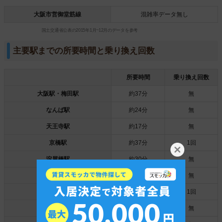
大阪市営御堂筋線
混雑率データ無し
国土交通省公表の2015年1月~12月のデータを参考
主要駅までの所要時間と乗り換え回数
所要時間
乗り換え回数
大阪駅・梅田駅
約37分
無
なんば駅
約24分
無
天王寺駅
約17分
無
京橋駅
約37分
1回
淀屋橋駅
約30分
無
本町駅
約28分
無
鶴橋駅
約29分
1回
大阪阿部野橋駅
約24分
無