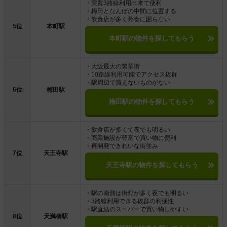
・実質3路線利用出来て便利
・梅田となんばの中間に位置する
・飲食店が多く外食に困らない
5位
本町駅
本町駅の物件を探してもらう
・大阪最大の繁華街
・10路線利用可能でアクセス抜群
・駅周辺で買えないものがない
6位
梅田駅
梅田駅の物件を探してもらう
・飲食店が多くて夜でも明るい
・商業施設が豊富で買い物に便利
・再開発できれいな街並み
7位
天王寺駅
天王寺駅の物件を探してもらう
・駅の南側は街灯が多く夜でも明るい
・3路線利用できる抜群の利便性
・駅直結のスーパーで買い物しやすい
8位
天満橋駅