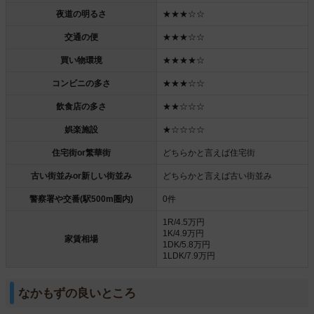
夜道の明るさ
★★★☆☆
交通の便
★★★☆☆
買い物環境
★★★★☆
コンビニの多さ
★★★☆☆
飲食店の多さ
★★☆☆☆
娯楽施設
★☆☆☆☆
住宅街or繁華街
どちらかと言えば住宅街
古い街並みor新しい街並み
どちらかと言えば古い街並み
警察署や交番(駅500m圏内)
0件
1R/4.5万円
1K/4.9万円
家賃相場
1DK/5.8万円
1LDK/7.9万円
なかもずの良いところ