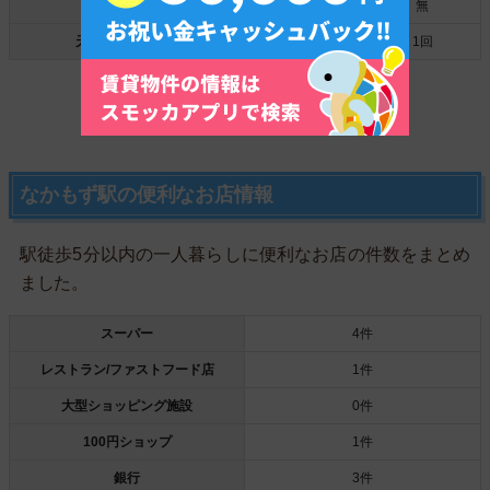
心斎橋駅
約26分
無
天神橋筋六丁目駅
約36分
1回
主要駅からの終電の時間はこちら
なかもず駅の便利なお店情報
駅徒歩5分以内の一人暮らしに便利なお店の件数をまとめ
ました。
スーパー
4件
レストラン/ファストフード店
1件
大型ショッピング施設
0件
100円ショップ
1件
銀行
3件