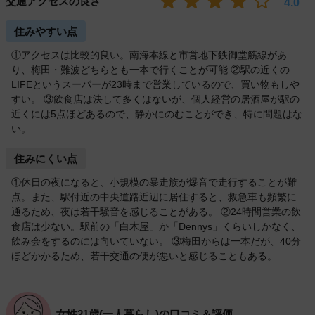
交通アクセスの良さ
4.0
住みやすい点
①アクセスは比較的良い。南海本線と市営地下鉄御堂筋線があ
り、梅田・難波どちらとも一本で行くことが可能 ②駅の近くの
LIFEというスーパーが23時まで営業しているので、買い物もしや
すい。 ③飲食店は決して多くはないが、個人経営の居酒屋が駅の
近くには5点ほどあるので、静かにのむことができ、特に問題はな
い。
住みにくい点
①休日の夜になると、小規模の暴走族が爆音で走行することが難
点。また、駅付近の中央道路近辺に居住すると、救急車も頻繁に
通るため、夜は若干騒音を感じることがある。 ②24時間営業の飲
食店は少ない。駅前の「白木屋」か「Dennys」くらいしかなく、
飲み会をするのには向いていない。 ③梅田からは一本だが、40分
ほどかかるため、若干交通の便が悪いと感じることもある。
女性21歳(一人暮らし)の口コミ＆評価