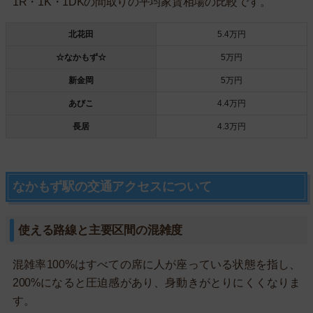
1R・1K・1DKの間取りの平均家賃相場の比較です。
北花田
5.4万円
☆なかもず☆
5万円
新金岡
5万円
あびこ
4.4万円
長居
4.3万円
なかもず駅の交通アクセスについて
使える路線と主要区間の混雑度
混雑率100%はすべての席に人が座っている状態を指し、
200%になると圧迫感があり、身動きがとりにくくなりま
す。