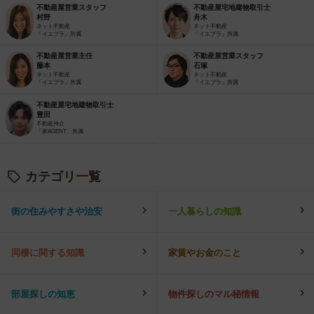
不動産屋営業スタッフ
不動産屋宅地建物取引士
村野
舟木
ネット不動産
ネット不動産
「イエプラ」所属
「イエプラ」所属
不動産屋営業主任
不動産屋営業スタッフ
藤本
石塚
ネット不動産
ネット不動産
「イエプラ」所属
「イエプラ」所属
不動産屋宅地建物取引士
豊田
不動産仲介
「家AGENT」所属
カテゴリ一覧
街の住みやすさや治安
一人暮らしの知識
同棲に関する知識
家賃やお金のこと
部屋探しの知恵
物件探しのマル秘情報