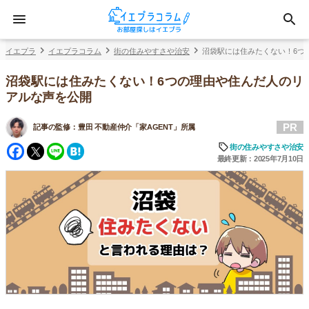
イエプラ
イエプラコラム
街の住みやすさや治安
沼袋駅には住みたくない！6つ
沼袋駅には住みたくない！6つの理由や住んだ人のリ
アルな声を公開
PR
記事の監修：
豊田 不動産仲介「家AGENT」所属
Facebook
Twitter
Line
Hatena
街の住みやすさや治安
最終更新：2025年7月10日