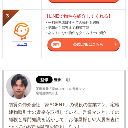
【LINEで物件を紹介してくれる】
・一都三県ほぼすべての物件を網羅
・早朝から深夜まで相談可能
・ネットにない物件をタイムリーに紹介
スミカ
公式LINEはこちら
監修
豊田 明
不動産屋「家AGENT」の営業マン
宅地建物取引士
賃貸の仲介会社「家AGENT」の現役の営業マン。宅地
建物取引士の資格を取得している。営業マンとしての
経験と専門知識を活かして、お部屋探しや入居審査に
ついての不安や疑問を解決しています。