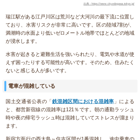
出典：https://www.city.edogawa.tokyo.jp/
瑞江駅がある江戸川区は荒川など大河川の最下流に位置し
ており、水害リスクが非常に高いです。区の陸域7割が、
満潮時の水面より低いゼロメートル地帯でほとんどの地域
が浸水します。
水害が起きると避難生活を強いられたり、電気や水道が使
えず困ったりする可能性が高いです。そのため、住みたく
ないと感じる人が多いです。
電車が混雑している
国土交通省公表の「
鉄混雑区間における混雑率
」による
と、都営新宿線の混雑率は121％です。朝の通勤ラッシュ
時や夜の帰宅ラッシュ時は混雑していてストレスが溜まり
ます。
新宿方面行の西大島～住吉区間が1番混雑し、途中乗車の