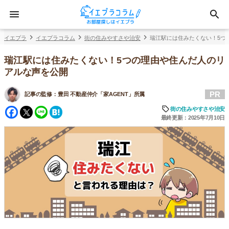
イエプラ
イエプラコラム
街の住みやすさや治安
瑞江駅には住みたくない！5つ
瑞江駅には住みたくない！5つの理由や住んだ人のリ
アルな声を公開
PR
記事の監修：
豊田 不動産仲介「家AGENT」所属
Facebook
Twitter
Line
Hatena
街の住みやすさや治安
最終更新：2025年7月10日