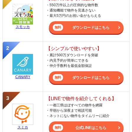
・550万件以上の圧倒的な物件数
・通知機能で物件を見逃さない
・最大5万円のお祝い金がもらえる
スモッカ
ダウンロードはこちら
【シンプルで使いやすい】
・累計500万ダウンロードを突破
・内見予約が簡単にできる
・仲介手数料を最低金額保証
CANARY
ダウンロードはこちら
【LINEで物件を紹介してくれる】
・一都三県ほぼすべての物件を網羅
・早朝から深夜まで相談可能
・ネットにない物件をタイムリーに紹介
スミカ
公式LINEはこちら