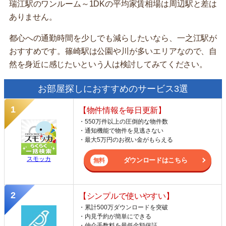
瑞江駅のワンルーム～1DKの平均家賃相場は周辺駅と差は
ありません。
都心への通勤時間を少しでも減らしたいなら、一之江駅が
おすすめです。篠崎駅は公園や川が多いエリアなので、自
然を身近に感じたいという人は検討してみてください。
お部屋探しにおすすめのサービス3選
【物件情報を毎日更新】
・550万件以上の圧倒的な物件数
・通知機能で物件を見逃さない
・最大5万円のお祝い金がもらえる
スモッカ
ダウンロードはこちら
【シンプルで使いやすい】
・累計500万ダウンロードを突破
・内見予約が簡単にできる
・仲介手数料を最低金額保証