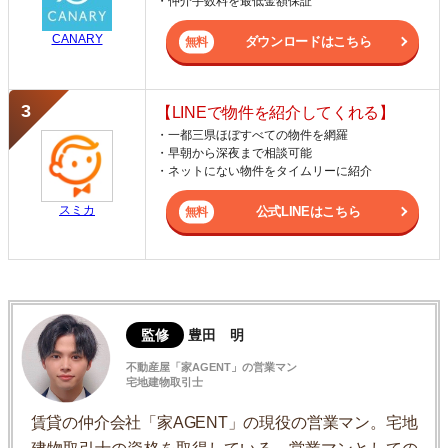
・仲介手数料を最低金額保証
CANARY
ダウンロードはこちら
【LINEで物件を紹介してくれる】
・一都三県ほぼすべての物件を網羅
・早朝から深夜まで相談可能
・ネットにない物件をタイムリーに紹介
スミカ
公式LINEはこちら
監修
豊田 明
不動産屋「家AGENT」の営業マン
宅地建物取引士
賃貸の仲介会社「家AGENT」の現役の営業マン。宅地