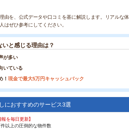
感じる理由は？
い
いる
金で最大5万円キャッシュバック
すすめのサービス3選
街
一
日更新】
同
上の圧倒的な物件数
家
件を見逃さない
お祝い金がもらえる
部
物
ダウンロードはこちら
大
エ
引
いやすい】
シ