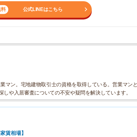
ン。宅地建物取引士の資格を取得している。営業マンとし
7
入居審査についての不安や疑問を解決しています。
8
9
場】
10