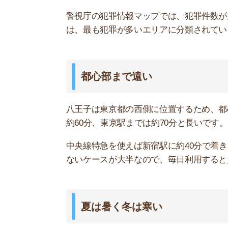
弊社利用者のアンケートでは、八王子は「夏は暑く冬
39.1℃を記録して、年内の全国最高気温を更新し
冬は寒く、大雪が降ることでも有名です。
八王子
ます。寒暖差が大きい街には、住みたくないと感
車がないと不便
八王子市で暮らすなら、車が無いと不便に感じま
駅前のお店以外は、車を利用しないと行きづらい
市内のスーパーもまばらで、場所によっては徒歩2
最低でも自転車を用意したほうが良いです。