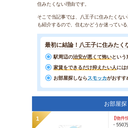
最初に結論！八王子に住みたくないと
駅周辺の
治安が悪くて怖い
という声が多
家賃をできるだけ抑えたい人
には向いて
お部屋探しなら
スモッカ
がおすすめ！
現
お部屋探しにお
【物件情報を毎
・550万件以
・通知機能で物
・最大5万円の
スモッカ
【シンプルで使