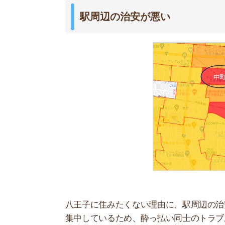
八王子に住みたくない理由に、駅周辺の治安の悪
集中しているため、酔っ払い同士のトラブルや万
警視庁の犯罪情報マップでは、犯罪件数が多いほ
は、最も犯罪が多いエリアに分類されています。
都心部まで遠い
八王子は東京都の西側に位置するため、都心部へ
約60分、東京駅までは約70分と長いです。
中央線特急を使えば新宿駅に約40分で着きますが、
ないケースが大半なので、毎日利用すると負担が
夏は暑く冬は寒い