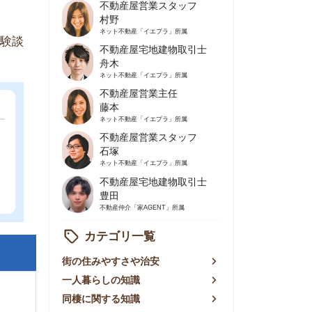
不動産屋営業主任
藤本
ネット不動産
「イエプラ」所属
不動産屋営業スタッフ
石塚
ネット不動産
「イエプラ」所属
不動産屋宅地建物取引士
豊田
不動産仲介
「家AGENT」所属
カテゴリ一覧
の住みやすさや治安
人暮らしの知識
棲に関する知識
賃やお金のこと
屋探しの知恵
件探しのマル秘情報
手不動産屋の評判
リアごとの家賃
っ越しの知識
ェアハウスの知識