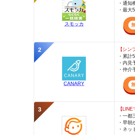
・累計500万
・内見予約が簡
・仲介手数料を
CANARY
【LINEで物件
・一都三県ほぼ
・早朝から深夜
・ネットにない
スミカ
監修
豊田 明
不動産屋「家AGENT」の営業マン
宅地建物取引士