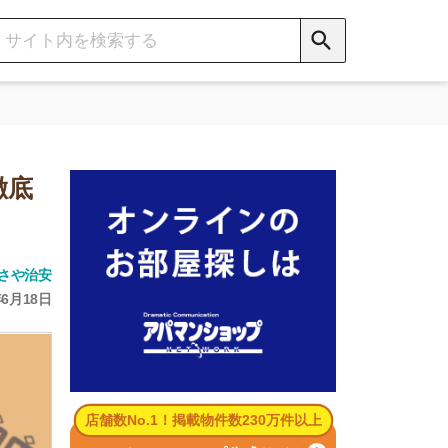
数No.1！掲載物件数230万件以上
パマンショップ公式サイト