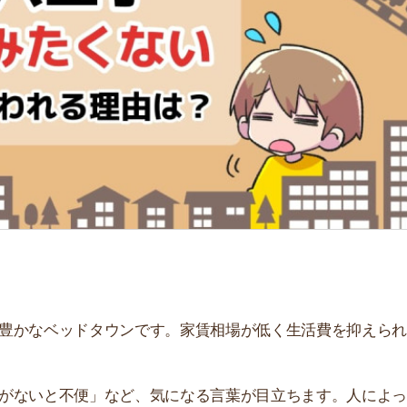
「
お
不
部
紹
メ
「
門
ベッドタウンです。家賃相場が低く生活費を抑えられるの
と不便」など、気になる言葉が目立ちます。人によっては
、公式データや口コミを基に解説します。リアルな体験談
ひ参考にしてください。