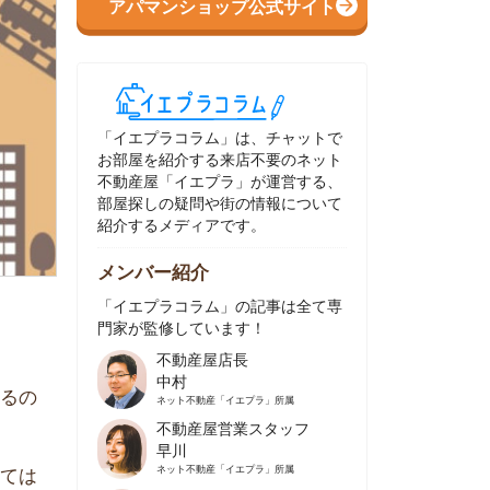
イエプラコラム」は、チャットで
部屋を紹介する来店不要のネット
動産屋「イエプラ」が運営する、
屋探しの疑問や街の情報について
介するメディアです。
ンバー紹介
イエプラコラム」の記事は全て専
家が監修しています！
不動産屋店長
中村
ネット不動産
「イエプラ」所属
不動産屋営業スタッフ
早川
ネット不動産
「イエプラ」所属
不動産屋営業スタッフ
村野
ネット不動産
「イエプラ」所属
不動産屋宅地建物取引士
舟木
ネット不動産
「イエプラ」所属