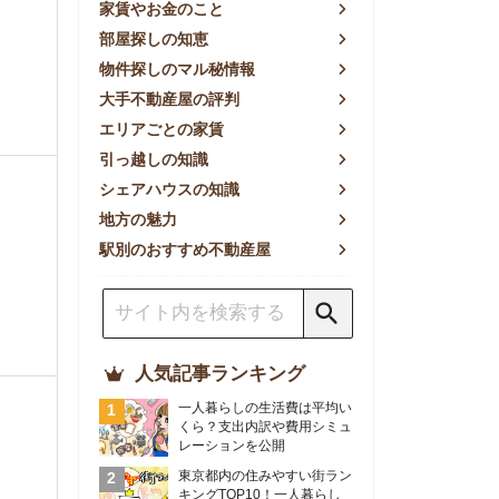
方の魅力
別のおすすめ不動産屋
人気記事ランキング
一人暮らしの生活費は平均い
くら？支出内訳や費用シミュ
レーションを公開
東京都内の住みやすい街ラン
キングTOP10！一人暮らし
におすすめの駅も公開
【2026年最新】
【2026年】賃貸サイトおす
すめランキング！全50社の
物件探しサイトを比較検証
おすすめの良い不動産屋ラン
キングTOP10！プロが賃貸
仲介業者を徹底比較
部屋探しアプリ全27社徹底
比較！物件探しアプリランキ
ングTOP5【ニーズ別】
賃貸の家賃保証会社で審査が