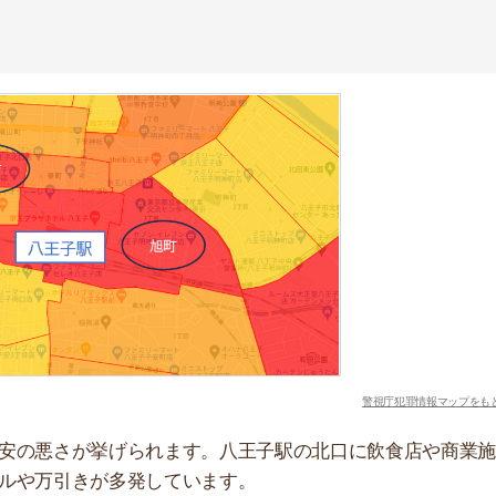
警視庁犯罪情報マップをもとに作成
さが挙げられます。八王子駅の北口に飲食店や商業施設が
引きが多発しています。
ど赤く表示される仕組みです。駅前の「旭町」「中町」
出るのに時間がかかります。中央線快速では、新宿駅まで
運賃が1,260円と高いです。特急券は通勤手当に含まれ
大きいです。