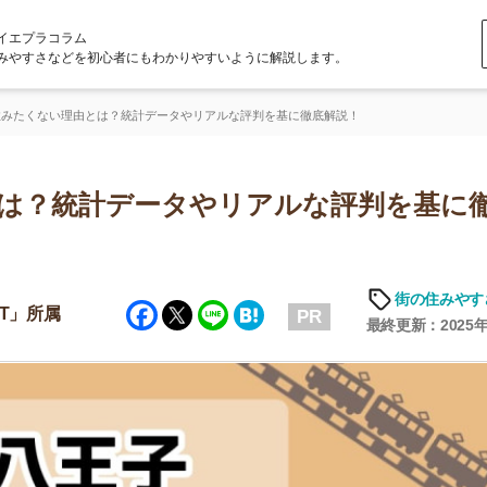
ラム
どを初心者にもわかりやすいように解説します。
理由とは？統計データやリアルな評判を基に徹底解説！
統計データやリアルな評判を基に徹底
街の住みやすさや治安
Facebook
Twitter
Line
Hatena
PR
最終更新：2025年6月18日
店舗
ア