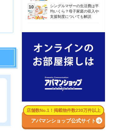
数No.1！掲載物件数230万件以上
パマンショップ公式サイト