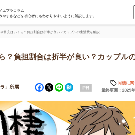
ラム
どを初心者にもわかりやすいように解説します。
くら？負担割合は折半が良い？カップルの生活費を解説
負担割合は折半が良い？カップルの生
同棲に関する知識
Facebook
Twitter
Line
Hatena
属
PR
最終更新：2025年6月20日
店舗
ア