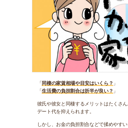
「
同棲の家賃相場や目安はいくら？
」
「
生活費の負担割合は折半が良い？
」
彼氏や彼女と同棲するメリットはたくさんありま
デート代を抑えられます。
しかし、お金の負担割合などで揉めやすいデメリ
負担するのか喧嘩に発展してしまいうことも…。
そこで当記事では、カップル向け物件の家賃相場
め方なども解説するのでぜひ参考にしてください