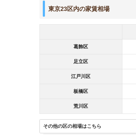
その他の区の相場はこちら
東京都の場合、区によっても家賃相場が大きく変
ました。
安さを求めるなら葛飾区や足立区、江戸川区で探す
かります。
通勤に多少時間がかかっても良
うな間取りでも、相場より2～3
岩井
実際は堅実的な家賃帯で暮らすカップ