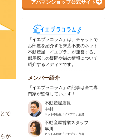
イエプラコラム」は、チャットで
部屋を紹介する来店不要のネット
動産屋「イエプラ」が運営する、
屋探しの疑問や街の情報について
介するメディアです。
ンバー紹介
イエプラコラム」の記事は全て専
家が監修しています！
不動産屋店長
中村
ネット不動産
「イエプラ」所属
不動産屋営業スタッフ
早川
ネット不動産
「イエプラ」所属
不動産屋営業スタッフ
村野
ネット不動産
「イエプラ」所属
不動産屋宅地建物取引士
舟木
ネット不動産
「イエプラ」所属