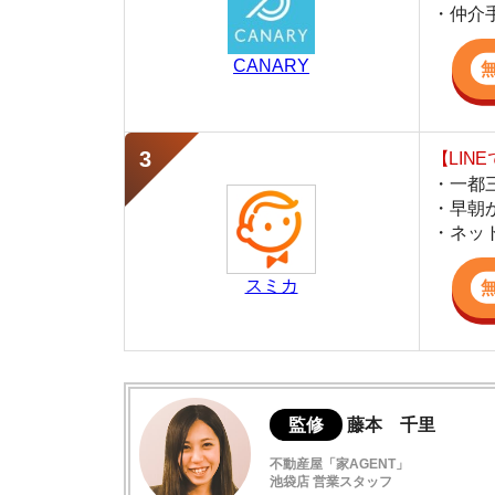
・早朝から深夜
・ネットにない
スミカ
監修
藤本 千里
不動産屋「家AGENT」
池袋店 営業スタッフ
池袋の仲介不動産「家AGENT」で営業を担当
線の丁寧な接客が強みで、同棲や地域の住みや
活かし、初めての方でも安心できる実用的な住
同棲する家賃の相場はいくら？
同棲の家賃目安は合計手取り3分の1まで
同棲の家賃は「生活費」から逆算する