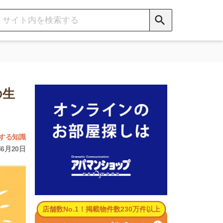
数No.1！掲載物件数230万件以上
パマンショップ公式サイト