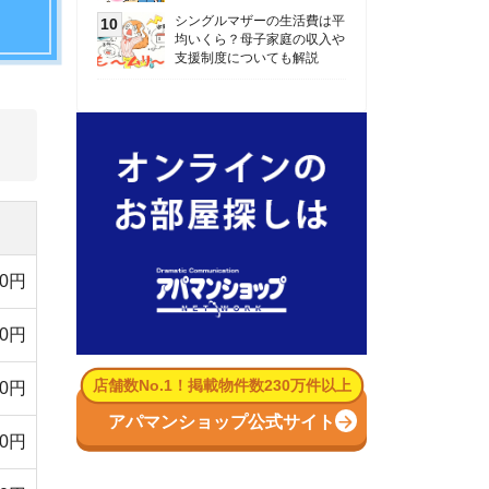
数No.1！掲載物件数230万件以上
パマンショップ公式サイト