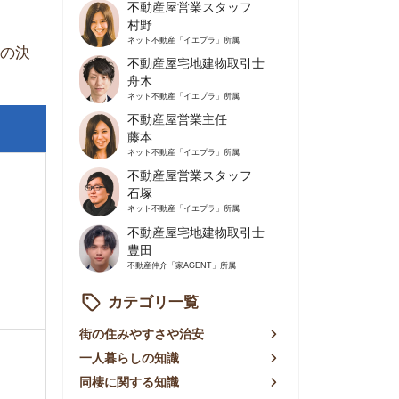
不動産屋営業主任
藤本
ネット不動産
「イエプラ」所属
不動産屋営業スタッフ
石塚
ネット不動産
「イエプラ」所属
不動産屋宅地建物取引士
豊田
不動産仲介
「家AGENT」所属
カテゴリ一覧
の住みやすさや治安
人暮らしの知識
棲に関する知識
賃やお金のこと
屋探しの知恵
件探しのマル秘情報
手不動産屋の評判
リアごとの家賃
っ越しの知識
ェアハウスの知識