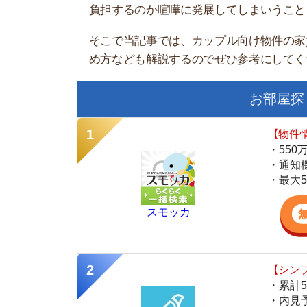
お部屋探しにお
【物件情報を毎
・550万件以
・通知機能で物
・最大5万円の
スモッカ
【シンプルで使
・累計500万
・内見予約が簡
・仲介手数料を
CANARY
【LINEで物件
・一都三県ほぼ