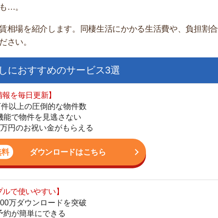
すすめのサービス3選
日更新】
上の圧倒的な物件数
件を見逃さない
お祝い金がもらえる
ダウンロードはこちら
街
いやすい】
一
ダウンロードを突破
同
単にできる
家
最低金額保証
部
ダウンロードはこちら
物
大
エ
を紹介してくれる】
引
すべての物件を網羅
シ