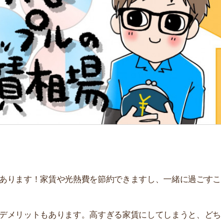
「
お
不
部
紹
メ
「
門
す！家賃や光熱費を節約できますし、一緒に過ごすことで
ットもあります。高すぎる家賃にしてしまうと、どちらが
を紹介します。同棲生活にかかる生活費や、負担割合の決
。