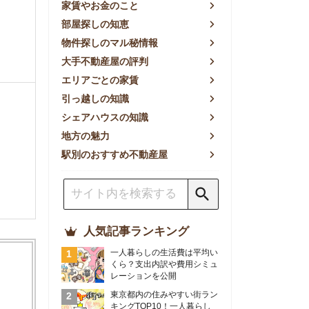
方の魅力
別のおすすめ不動産屋
人気記事ランキング
一人暮らしの生活費は平均い
くら？支出内訳や費用シミュ
レーションを公開
東京都内の住みやすい街ラン
キングTOP10！一人暮らし
におすすめの駅も公開
【2026年最新】
【2026年】賃貸サイトおす
すめランキング！全50社の
物件探しサイトを比較検証
おすすめの良い不動産屋ラン
キングTOP10！プロが賃貸
仲介業者を徹底比較
部屋探しアプリ全27社徹底
比較！物件探しアプリランキ
ングTOP5【ニーズ別】
賃貸の家賃保証会社で審査が