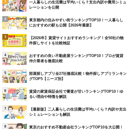
1
一人暮らしの生活費は平均いくら？支出内訳や費用シミュ
レーションを公開
2
東京都内の住みやすい街ランキングTOP10！一人暮らし
におすすめの駅も公開【2026年最新】
3
【2026年】賃貸サイトおすすめランキング！全50社の物
件探しサイトを比較検証
4
おすすめの良い不動産屋ランキングTOP10！プロが賃貸
仲介業者を徹底比較
5
部屋探しアプリ全27社徹底比較！物件探しアプリランキン
グTOP5【ニーズ別】
6
賃貸の家賃保証会社で審査が甘いランキングTOP10！ゆ
るい理由や特徴を解説
7
【最新版】二人暮らしの生活費は平均いくら？内訳や支出
シミュレーションも解説
8
東京のおすすめ不動産会社ランキングTOP10を大公開！