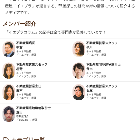
産屋「イエプラ」が運営する、部屋探しの疑問や街の情報について紹介する
メディアです。
メンバー紹介
「イエプラコラム」の記事は全て専門家が監修しています！
不動産屋店長
不動産屋営業スタッフ
中村
早川
ネット不動産
ネット不動産
「イエプラ」所属
「イエプラ」所属
不動産屋営業スタッフ
不動産屋宅地建物取引士
村野
舟木
ネット不動産
ネット不動産
「イエプラ」所属
「イエプラ」所属
不動産屋営業主任
不動産屋営業スタッフ
藤本
石塚
ネット不動産
ネット不動産
「イエプラ」所属
「イエプラ」所属
不動産屋宅地建物取引士
豊田
不動産仲介
「家AGENT」所属
カテゴリ一覧