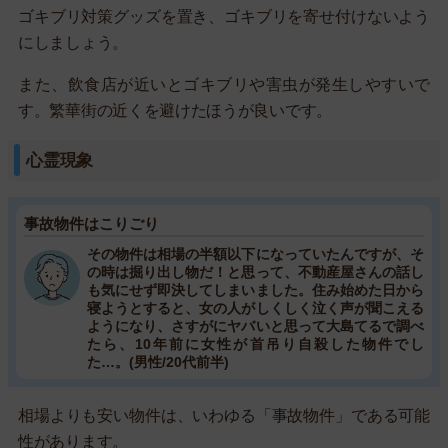
ゴキブリ対策グッズを置き、ゴキブリを寄せ付けないよう
にしましょう。
また、飲食店が近いとゴキブリや害虫が発生しやすいで
す。繁華街の近くを避けたほうが良いです。
心霊現象
事故物件はこりごり
その物件は相場の半額以下になっていたんですが、そ
の時は掘り出し物だ！と思って、不動産屋さんの話し
も気にせず即決してしまいました。住み始めた日から
寝ようとすると、女の人がしくしく泣く声が聞こえる
ようになり、さすがにヤバいと思って大島てるで調べ
たら、10年前に女性が首吊り自殺した物件でし
た…。(男性/20代前半)
相場よりも安い物件は、いわゆる「事故物件」である可能
性があります。