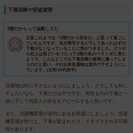
下着泥棒や窃盗被害
2階だからって油断してた
正直これまでは「2階だから安全だ」と思って過ごし
ていたんですが、先日帰宅すると干してあったはずの
下着がなくなっていることに気がつきました。どうや
ら犯人は雨どいをつたって2階の私のベランダに来た
ようで、こんなとこでも下着泥棒の被害に遭ってしま
うのだと思い、それ以来洗濯物は室内で干すようにし
ています。(女性/30代前半)
洗濯物は外に干さないようにしましょう。どうしても外に
干したいなら、下着だけは中で干す、男性ものの下着と一
緒に干して同居人の存在をアピールすると良いです。
また、洗濯機置場が室内にあるお部屋にしましょう。洗濯
機置場が外だと、下着が盗まれたり、イタズラされる可能
性があります。