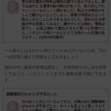
東日本大震災の時私は都内の森下に住んでました。森
下はあのとき震度5強の揺れがあって、私の住んでた
マンションもけっこう揺れました。私はその時足がす
くんで動けなくなってしまい、部屋で布団をかぶって
耐えしのぐことしかできませんでした。揺れが止み部
屋の中を見渡してみると、棚やテレビは倒れ、電気は
落下し、お皿は割れて散乱するなど散々な状態でし
た。いざという時に一人だととても怖かった記憶があ
ります…。(女性/30代後半)
一人暮らしはまわりに助けてくれる人がいないため、万が
一の災害に備えて対策をしておきましょう。
倒れやすい家具や家電は固定し、非常用持ち出し袋を用意
しておくと、いざというときでも被害を最小限にできま
す。
避難場所がわからず不安だった
川の近くに住んでいるんですが、台風の日に避難場所
がわからず不安でした。サイトを見ようと思ってもア
クセスが集中して繋がらないし、雨風はどんどんひど