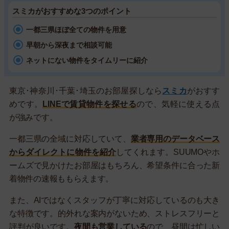
スミカがおすすめな3つのポイント
一都三県ほぼ全ての物件を用意
早朝から深夜まで相談可能
ネットにない物件をタイムリーに紹介
東京･神奈川･千葉･埼玉のお部屋探しなら
スミカ
がおすす
めです。
LINEで賃貸物件を探せる
ので、気軽に使える点
が強みです。
一都三県の全域に対応していて、
業者専用のデータベース
からダイレクトに物件を紹介
してくれます。SUUMOやホ
ームズで見かけたお部屋はもちろん、希望条件に合った新
着物件の速報ももらえます。
また、AIではなくスタッフが丁寧に対応しているのも大き
な特徴です。的外れな案内がないため、ストレスフリーと
評判が良いです。
夜間も営業している
ので、昼間は忙しい