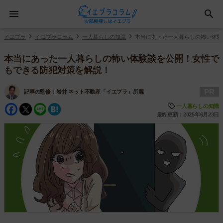
イエプラ
イエプラコラム
一人暮らしの知識
本当にあった一人暮らしの怖い体験
本当にあった一人暮らしの怖い体験談を公開！女性で
もできる防犯対策を解説！
PR
記事の監修：
岩井 ネット不動産「イエプラ」所属
Facebook
Twitter
Line
Hatena
一人暮らしの知識
最終更新：2025年6月23日