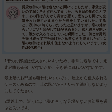
賃貸物件の1階は危ないと聞いてましたが、家賃が安
いので深く考えず住んでました。ある日の夜のことで
す。その日は夕方から具合が悪く、窓を少し開けて空
気を入れ替えたままうたた寝をしていました。する
と、夜中の1時くらいだったと思いますが、窓の外か
らガサゴソと音がして目が覚めると、窓と網戸が開い
て、誰かが入ろうとしている瞬間でした。何とか勇気
を振り絞って声を挙げたため事なきを得ましたが、1
階の物件はそれ以来住まないようにしています。(女
性/20代後半)
1階のお部屋は侵入されやすいため、非常に危険です。逃
走経路も確保しやすいため、空き巣に狙われやすいです。
最上階のお部屋も狙われやすいです。屋上から侵入される
ケースがあるので、上の階だからといって油断しないよう
にしてください。
2階以上で、近くによじ登れそうな足場がないお部屋を選
ぶと良いです。