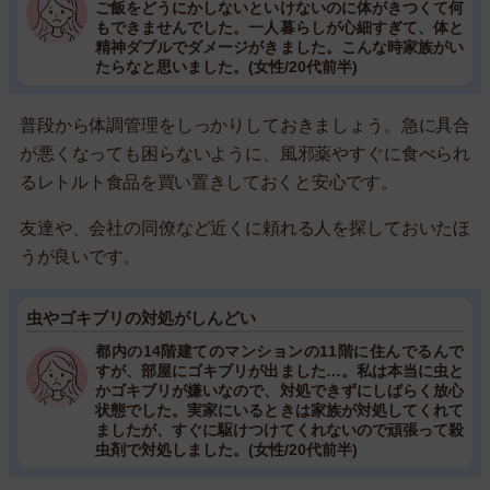
ご飯をどうにかしないといけないのに体がきつくて何
もできませんでした。一人暮らしが心細すぎて、体と
精神ダブルでダメージがきました。こんな時家族がい
たらなと思いました。(女性/20代前半)
普段から体調管理をしっかりしておきましょう。急に具合
が悪くなっても困らないように、風邪薬やすぐに食べられ
るレトルト食品を買い置きしておくと安心です。
友達や、会社の同僚など近くに頼れる人を探しておいたほ
うが良いです。
虫やゴキブリの対処がしんどい
都内の14階建てのマンションの11階に住んでるんで
すが、部屋にゴキブリが出ました…。私は本当に虫と
かゴキブリが嫌いなので、対処できずにしばらく放心
状態でした。実家にいるときは家族が対処してくれて
ましたが、すぐに駆けつけてくれないので頑張って殺
虫剤で対処しました。(女性/20代前半)