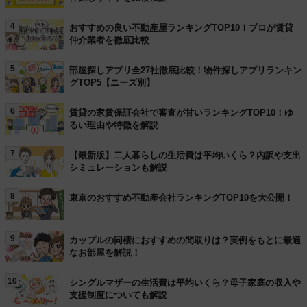
4
おすすめの良い不動産屋ランキングTOP10！プロが賃貸
仲介業者を徹底比較
5
部屋探しアプリ全27社徹底比較！物件探しアプリランキン
グTOP5【ニーズ別】
6
賃貸の家賃保証会社で審査が甘いランキングTOP10！ゆ
るい理由や特徴を解説
7
【最新版】二人暮らしの生活費は平均いくら？内訳や支出
シミュレーションも解説
8
東京のおすすめ不動産会社ランキングTOP10を大公開！
9
カップルの同棲におすすめの間取りは？実例をもとに最適
なお部屋を解説！
10
シングルマザーの生活費は平均いくら？母子家庭の収入や
支援制度についても解説