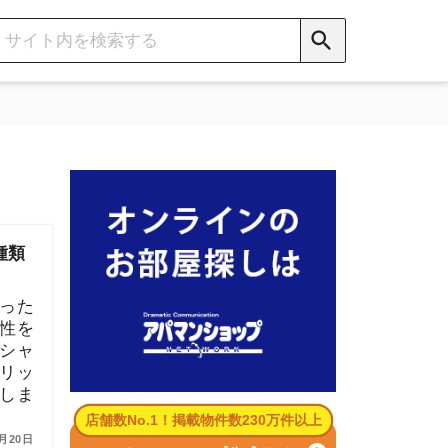
数No.1！掲載物件数230万件以上
パマンショップ公式サイト