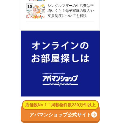
数No.1！掲載物件数230万件以上
パマンショップ公式サイト