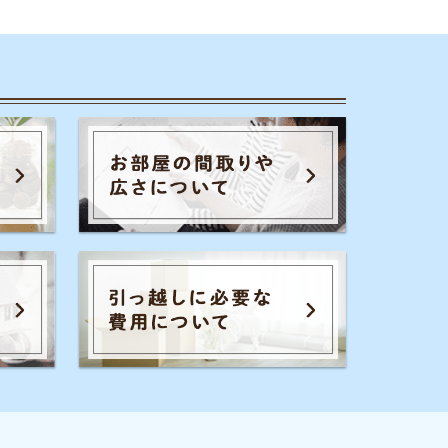
のコツ
家賃相場
一人暮らし
通勤通学
初期費用
保証会社
暮らし生活費
広さ
お部屋内の設備
騒音
退去費用
全てのキーワードを見る
イエプラコラムを運営する株式会社コ
レックホールディングスは、景表法・
特定商取引法に関する認定資格
「KTAA」の団体認証マークを取得して