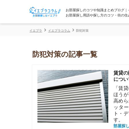
お部屋探しのコツや知識まとめブログ｜イエプラコ
お部屋探し用語や探し方のコツ・街の住みやすさな
イエプラ
イエプラコラム
防犯対策
防犯対策の記事一覧
賃貸の防犯シ
について解説
「賃貸の防犯
ほうが良い？
高められるの
ッターにも欠
ト・デメリッ
す。
部屋探しの知恵