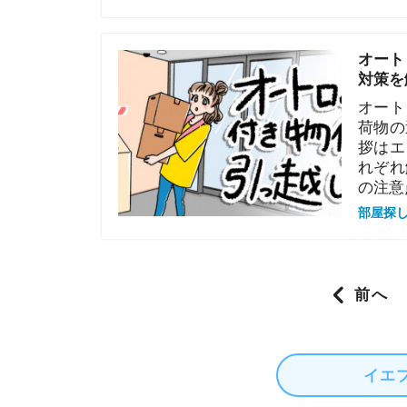
オートロック
対策を解説！
オートロック
荷物の運び入
拶はエントラ
れぞれ解説し
の注意点につ
部屋探しの知恵
Posts navigation
1
イエプラコラ