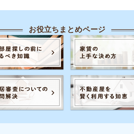
人気のキーワード一覧
覧
知恵
各駅の住みやすさ
治安
お部屋探し
知識
初めての不動産屋
おすすめ不動産屋
知識
こと
入居審査
子育て
大手不動産屋
さや治安
うまくいく同棲
引っ越し準備
一人
ル秘情報
の評判
手取りの家賃目安
間取り
お部屋の
家賃
トラブル
初めて一人暮らし
防音や
識
の知識
イエプラコラムは東証スタンダード上場
め不動産屋
の株式会社コレックホールディングスが
運営しています。
証券コード：6578