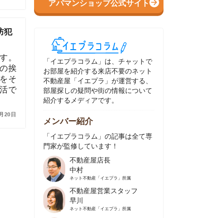
イエプラコラム」は、チャットで
部屋を紹介する来店不要のネット
動産屋「イエプラ」が運営する、
屋探しの疑問や街の情報について
介するメディアです。
ンバー紹介
イエプラコラム」の記事は全て専
家が監修しています！
不動産屋店長
中村
ネット不動産
「イエプラ」所属
不動産屋営業スタッフ
早川
ネット不動産
「イエプラ」所属
不動産屋営業スタッフ
村野
ネット不動産
「イエプラ」所属
不動産屋宅地建物取引士
舟木
ネット不動産
「イエプラ」所属