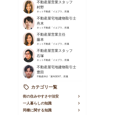
不動産屋営業主任
藤本
ネット不動産
「イエプラ」所属
不動産屋営業スタッフ
石塚
ネット不動産
「イエプラ」所属
不動産屋宅地建物取引士
豊田
不動産仲介
「家AGENT」所属
カテゴリ一覧
の住みやすさや治安
人暮らしの知識
棲に関する知識
賃やお金のこと
屋探しの知恵
件探しのマル秘情報
手不動産屋の評判
リアごとの家賃
っ越しの知識
ェアハウスの知識