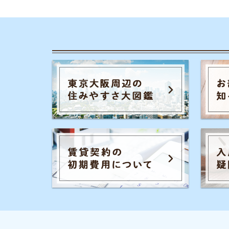
カテゴリ一
お部屋探しの
チャットでお部屋をご紹介する、来店不要の
一人暮らしの
ネット不動産屋「イエプラ」が運営する、部
屋探しの疑問や街の情報について紹介するサ
同棲に関する
イトです。
家賃やお金の
街の住みやす
事前許認可・加入団体
物件探しのマ
宅地建物取引業者免許 :国土交通省(2)第9288号
大手不動産屋
公益社団法人：全国宅地建物取引業協会連合会
公益社団法人：全国宅地建物取引業保証協会
エリアごとの
UR都市機構斡旋制度 加盟
引っ越しの知
シェアハウス
地方の魅力
駅別のおすす