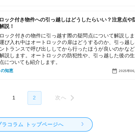
付き物件への引っ越しはどうしたらいい？注意点や防犯
付きの物件に引っ越す際の疑問点について解説します。
「
れ中はオートロックの扉はどうするのか、引っ越しの挨
お
ンスで呼び出ししてから行ったほうが良いのかなどをそ
不
ます。オートロックの防犯性や、引っ越した後の生活で
部
いても紹介します。
紹
2025年06月20日
メ
「
門
2
ム トップページへ