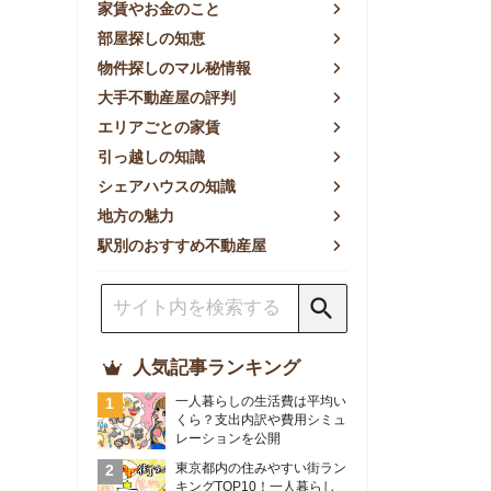
方の魅力
別のおすすめ不動産屋
人気記事ランキング
一人暮らしの生活費は平均い
くら？支出内訳や費用シミュ
レーションを公開
東京都内の住みやすい街ラン
キングTOP10！一人暮らし
におすすめの駅も公開
【2026年最新】
【2026年】賃貸サイトおす
すめランキング！全50社の
物件探しサイトを比較検証
おすすめの良い不動産屋ラン
キングTOP10！プロが賃貸
仲介業者を徹底比較
部屋探しアプリ全27社徹底
比較！物件探しアプリランキ
ングTOP5【ニーズ別】
賃貸の家賃保証会社で審査が