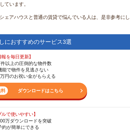
すすめのサービス3選
日更新】
上の圧倒的な物件数
件を見逃さない
お祝い金がもらえる
ダウンロードはこちら
街
いやすい】
一
ダウンロードを突破
同
単にできる
家
最低金額保証
部
ダウンロードはこちら
物
大
エ
を紹介してくれる】
引
すべての物件を網羅
シ