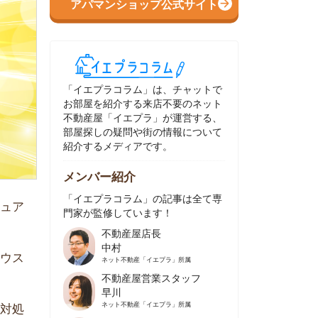
イエプラコラム」は、チャットで
部屋を紹介する来店不要のネット
動産屋「イエプラ」が運営する、
屋探しの疑問や街の情報について
介するメディアです。
ンバー紹介
イエプラコラム」の記事は全て専
家が監修しています！
不動産屋店長
中村
ネット不動産
「イエプラ」所属
不動産屋営業スタッフ
早川
ネット不動産
「イエプラ」所属
不動産屋営業スタッフ
村野
ネット不動産
「イエプラ」所属
不動産屋宅地建物取引士
舟木
ネット不動産
「イエプラ」所属