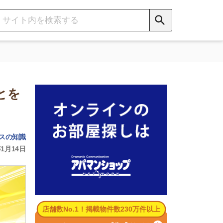
数No.1！掲載物件数230万件以上
パマンショップ公式サイト