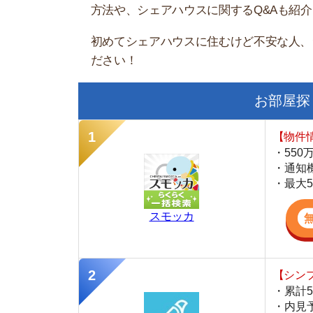
お部屋探しにお
【物件情報を毎
・550万件以
・通知機能で物
・最大5万円の
スモッカ
【シンプルで使
・累計500万
・内見予約が簡
・仲介手数料を
CANARY
【LINEで物件
・一都三県ほぼ