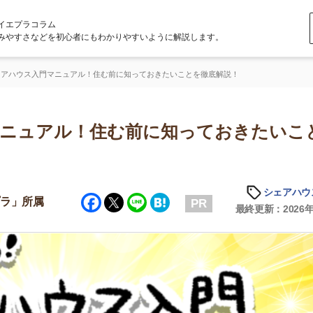
ラム
どを初心者にもわかりやすいように解説します。
門マニュアル！住む前に知っておきたいことを徹底解説！
アル！住む前に知っておきたいことを
シェアハウスの知識
Facebook
Twitter
Line
Hatena
属
PR
最終更新：2026年1月14日
店舗
ア