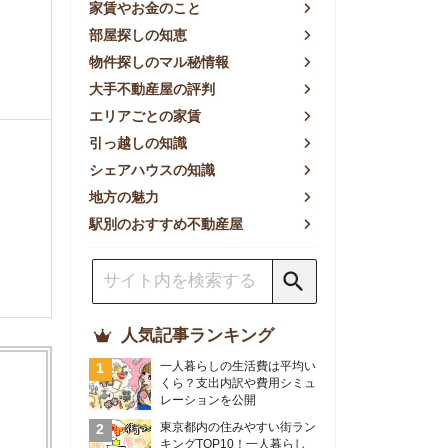
方の魅力
別のおすすめ不動産屋
人気記事ランキング
一人暮らしの生活費は平均い
くら？支出内訳や費用シミュ
レーションを公開
東京都内の住みやすい街ラン
キングTOP10！一人暮らし
におすすめの駅も公開
【2026年最新】
【2026年】賃貸サイトおす
すめランキング！全50社の
物件探しサイトを比較検証
おすすめの良い不動産屋ラン
キングTOP10！プロが賃貸
仲介業者を徹底比較
部屋探しアプリ全27社徹底
比較！物件探しアプリランキ
ングTOP5【ニーズ別】
賃貸の家賃保証会社で審査が