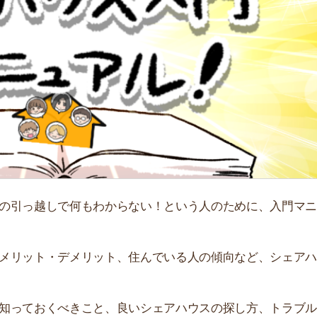
「
お
不
部
紹
メ
「
越しで何もわからない！という人のために、入門マニュア
門
ト・デメリット、住んでいる人の傾向など、シェアハウス
おくべきこと、良いシェアハウスの探し方、トラブル対処
ます。
ハウスと普通の賃貸で悩んでいる人は、是非参考にしてく