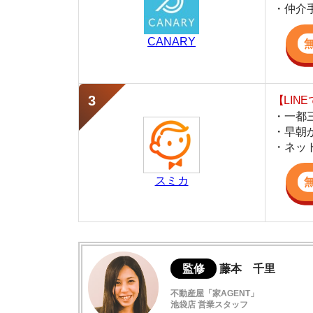
・早朝から深夜
・ネットにない
スミカ
監修
藤本 千里
不動産屋「家AGENT」
池袋店 営業スタッフ
池袋の仲介不動産「家AGENT」で営業を担当
線の丁寧な接客が強みで、同棲や地域の住みや
活かし、初めての方でも安心できる実用的な住
シェアハウスと普通の賃貸物件の違い
シェアハウスに向いている人の特徴
実際にシェアハウスに住んでいる人の傾向