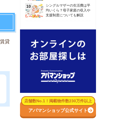
数No.1！掲載物件数230万件以上
パマンショップ公式サイト