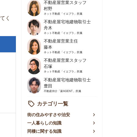
不動産屋営業主任
藤本
ネット不動産
「イエプラ」所属
不動産屋営業スタッフ
石塚
ネット不動産
「イエプラ」所属
不動産屋宅地建物取引士
豊田
不動産仲介
「家AGENT」所属
カテゴリ一覧
の住みやすさや治安
人暮らしの知識
棲に関する知識
賃やお金のこと
屋探しの知恵
件探しのマル秘情報
手不動産屋の評判
リアごとの家賃
っ越しの知識
ェアハウスの知識