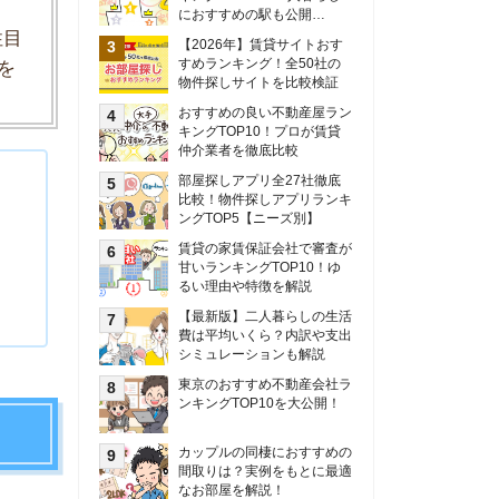
甘いランキングTOP10！ゆ
るい理由や特徴を解説
【最新版】二人暮らしの生活
費は平均いくら？内訳や支出
シミュレーションも解説
東京のおすすめ不動産会社ラ
ンキングTOP10を大公開！
カップルの同棲におすすめの
間取りは？実例をもとに最適
なお部屋を解説！
シングルマザーの生活費は平
均いくら？母子家庭の収入や
支援制度についても解説