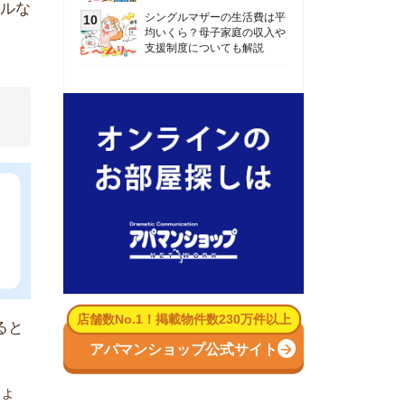
数No.1！掲載物件数230万件以上
パマンショップ公式サイト