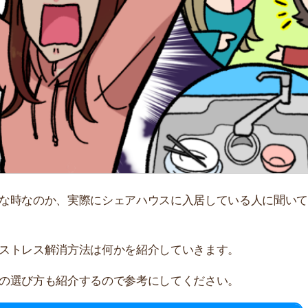
「
お
不
部
紹
メ
「
のか、実際にシェアハウスに入居している人に聞いてみま
門
ス解消方法は何かを紹介していきます。
方も紹介するので参考にしてください。
抑えたい方必見！
のシェアハウス