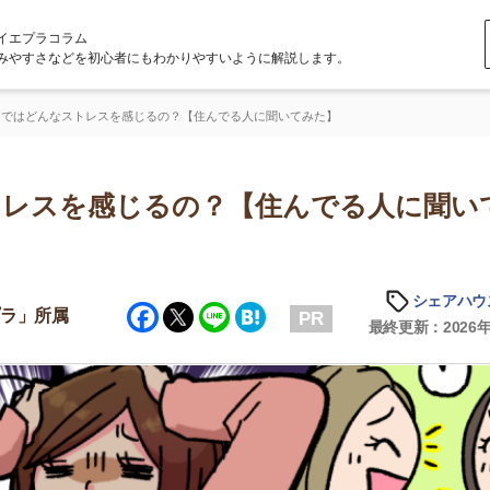
ラム
どを初心者にもわかりやすいように解説します。
ストレスを感じるの？【住んでる人に聞いてみた】
を感じるの？【住んでる人に聞いてみ
シェアハウスの知識
Facebook
Twitter
Line
Hatena
属
PR
最終更新：2026年1月14日
店舗
ア