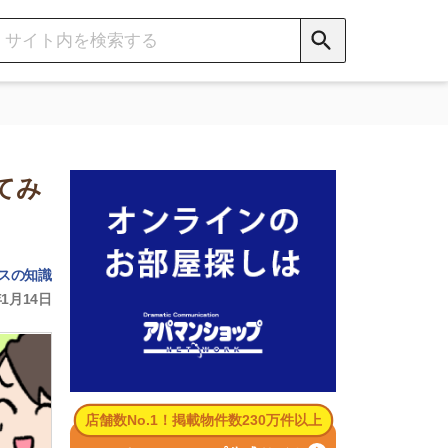
数No.1！掲載物件数230万件以上
パマンショップ公式サイト