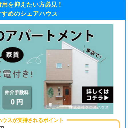
街
一
が支持されるポイント
同
家
部
物
大
エ
が0円
で契約できるため、引っ越しの大きな出
引
う。
シ