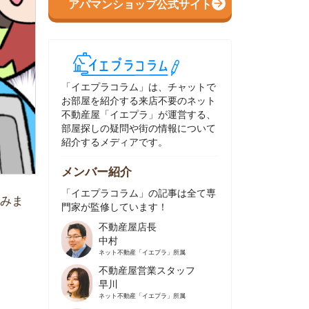
イエプラコラム」は、チャットで
部屋を紹介する来店不要のネット
動産屋「イエプラ」が運営する、
屋探しの疑問や街の情報について
介するメディアです。
ンバー紹介
イエプラコラム」の記事は全て専
家が監修しています！
不動産屋店長
中村
ネット不動産
「イエプラ」所属
不動産屋営業スタッフ
早川
ネット不動産
「イエプラ」所属
不動産屋営業スタッフ
村野
ネット不動産
「イエプラ」所属
不動産屋宅地建物取引士
舟木
ネット不動産
「イエプラ」所属