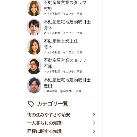
不動産屋営業主任
藤本
ネット不動産
「イエプラ」所属
不動産屋営業スタッフ
石塚
ネット不動産
「イエプラ」所属
不動産屋宅地建物取引士
豊田
不動産仲介
「家AGENT」所属
カテゴリ一覧
の住みやすさや治安
人暮らしの知識
棲に関する知識
賃やお金のこと
屋探しの知恵
件探しのマル秘情報
手不動産屋の評判
リアごとの家賃
っ越しの知識
ェアハウスの知識