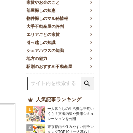
方の魅力
別のおすすめ不動産屋
人気記事ランキング
一人暮らしの生活費は平均い
くら？支出内訳や費用シミュ
レーションを公開
東京都内の住みやすい街ラン
キングTOP10！一人暮らし
におすすめの駅も公開
【2026年最新】
【2026年】賃貸サイトおす
すめランキング！全50社の
物件探しサイトを比較検証
おすすめの良い不動産屋ラン
キングTOP10！プロが賃貸
仲介業者を徹底比較
部屋探しアプリ全27社徹底
比較！物件探しアプリランキ
ングTOP5【ニーズ別】
賃貸の家賃保証会社で審査が