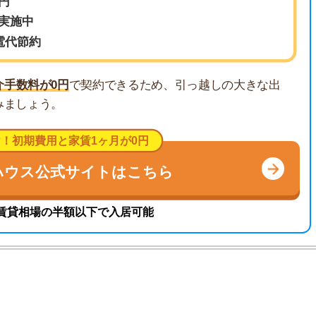
地
費用と家賃1ヶ月が0円
駅
公式サイトはこちら
の半額以下で入居可能
1
2
。これまで多数のお客様のお部屋探しをサポート。女性目
3
すさに関する相談に高い評価を得ています。現場経験を
まい情報を発信しています。
4
アルな体験
5
べきこと
6