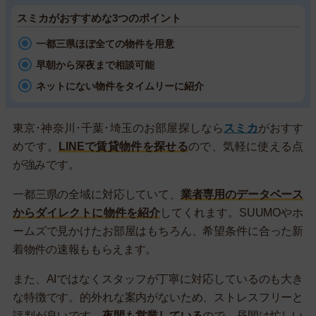
スミカがおすすめな3つのポイント
一都三県ほぼ全ての物件を用意
早朝から深夜まで相談可能
ネットにない物件をタイムリーに紹介
東京･神奈川･千葉･埼玉のお部屋探しなら
スミカ
がおすす
めです。
LINEで賃貸物件を探せる
ので、気軽に使える点
が強みです。
一都三県の全域に対応していて、
業者専用のデータベース
からダイレクトに物件を紹介
してくれます。SUUMOやホ
ームズで見かけたお部屋はもちろん、希望条件に合った新
着物件の速報ももらえます。
また、AIではなくスタッフが丁寧に対応しているのも大き
な特徴です。的外れな案内がないため、ストレスフリーと
評判が良いです。
夜間も営業している
ので、昼間は忙しい