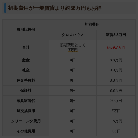
初期費用が一般賃貸より約56万円もお得
初期費用
費用比較例
クロスハウス
家賃8.8万円
初期費用として
合計
約59.7万円
3万円
敷金
0円
8.8万円
礼金
0円
8.8万円
仲介手数料
0円
8.8万円
保証料
0円
8.8万円
家具家電代
0円
20万円
鍵交換費用
0円
2万円
クリーニング費用
0円
1.5万円
その他費用
0円
1万円