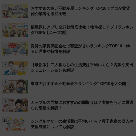
4
おすすめの良い不動産屋ランキングTOP10！プロが賃貸
仲介業者を徹底比較
5
部屋探しアプリ全27社徹底比較！物件探しアプリランキン
グTOP5【ニーズ別】
6
賃貸の家賃保証会社で審査が甘いランキングTOP10！ゆ
るい理由や特徴を解説
7
【最新版】二人暮らしの生活費は平均いくら？内訳や支出
シミュレーションも解説
8
東京のおすすめ不動産会社ランキングTOP10を大公開！
9
カップルの同棲におすすめの間取りは？実例をもとに最適
なお部屋を解説！
10
シングルマザーの生活費は平均いくら？母子家庭の収入や
支援制度についても解説