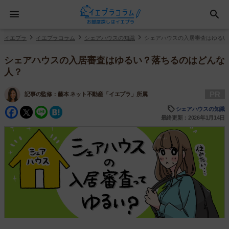
イエプラ
イエプラコラム
シェアハウスの知識
シェアハウスの入居審査はゆるい
シェアハウスの入居審査はゆるい？落ちるのはどんな
人？
PR
記事の監修：
藤本 ネット不動産「イエプラ」所属
Facebook
Twitter
Line
Hatena
シェアハウスの知識
最終更新：2026年1月14日