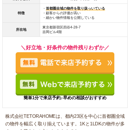
・
首都圏全域の物件を取り扱っいている
特徴
・顧客からの評価が高い
・細かい物件情報を公開している
東京都新宿区四谷4-28-7
所在地
吉岡ビル4階
＼好立地・好条件の物件残りわずか／
簡単1分で来店予約♪早めの相談がおすすめ
株式会社TETORAHOMEは、都内23区を中心に首都圏全域
の物件を幅広く取り揃えています。1Kと1LDKの物件が多