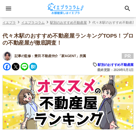
イエプラ
イエプラコラム
駅別のおすすめ不動産屋
代々木駅のおすすめ不動産屋
代々木駅のおすすめ不動産屋ランキングTOP5！プロ
の不動産屋が徹底調査！
PR
記事の監修：
豊田 不動産仲介「家AGENT」所属
Facebook
Twitter
Line
Hatena
駅別のおすすめ不動産屋
最終更新：2026年5月1日