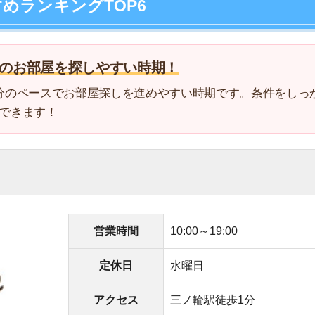
4
5
営業時間
10:00～19:00
6
定休日
水曜日
7
アクセス
三ノ輪駅徒歩1分
8
電話番号
0078-6008-55076
9
京有明店の優待チケットプレゼント
10
どの湾岸エリアの物件が豊富
評価が高い