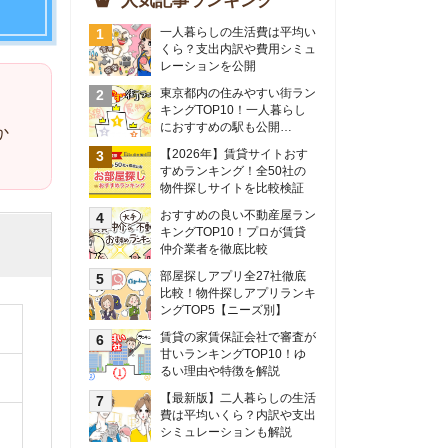
物件探しサイトを比較検証
おすすめの良い不動産屋ラン
キングTOP10！プロが賃貸
仲介業者を徹底比較
部屋探しアプリ全27社徹底
比較！物件探しアプリランキ
ングTOP5【ニーズ別】
賃貸の家賃保証会社で審査が
甘いランキングTOP10！ゆ
るい理由や特徴を解説
【最新版】二人暮らしの生活
費は平均いくら？内訳や支出
シミュレーションも解説
東京のおすすめ不動産会社ラ
ンキングTOP10を大公開！
カップルの同棲におすすめの
間取りは？実例をもとに最適
なお部屋を解説！
シングルマザーの生活費は平
均いくら？母子家庭の収入や
支援制度についても解説