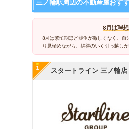
1
スタートライン 三ノ輪店
・
成約で無印良品東
・江東区や中央区な
特徴
・Googleの口コミ