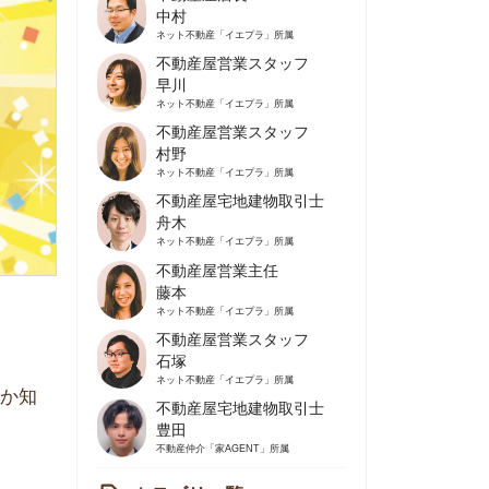
不動産屋営業スタッフ
早川
ネット不動産
「イエプラ」所属
不動産屋営業スタッフ
村野
ネット不動産
「イエプラ」所属
不動産屋宅地建物取引士
舟木
ネット不動産
「イエプラ」所属
不動産屋営業主任
藤本
ネット不動産
「イエプラ」所属
不動産屋営業スタッフ
石塚
ネット不動産
「イエプラ」所属
不動産屋宅地建物取引士
豊田
不動産仲介
「家AGENT」所属
カテゴリ一覧
の住みやすさや治安
人暮らしの知識
棲に関する知識