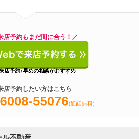
08-55076
(通話無料)
不動産
営業時間
10:00～19:00
定休日
水曜日
アクセス
三ノ輪駅徒歩2分
多い
が魅力