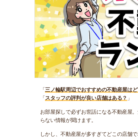
「
三ノ輪駅周辺でおすすめの不動産屋はどこ？
」
「
スタッフの評判が良い店舗はある？
」
お部屋探しで必ずお世話になる不動産屋。気にな
らない情報が聞けます。
しかし、不動産屋が多すぎてどこの店舗で相談す
ね…。
そこで当記事では、プロが認める三ノ輪駅周辺で
ぜひ参考にしてください。