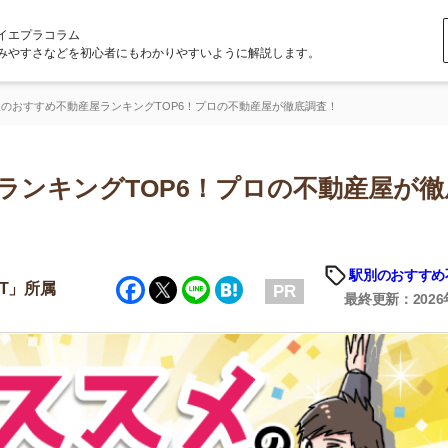
ラム
どを初心者にもわかりやすいように解説します。
不動産屋ランキングTOP6！プロの不動産屋が徹底調査！
ングTOP6！プロの不動産屋が徹底調
「
お
駅別のおすすめ不動産屋
Facebook
Twitter
Line
Hatena
不
PR
部
最終更新：2026年5月1日
紹
メ
「
門