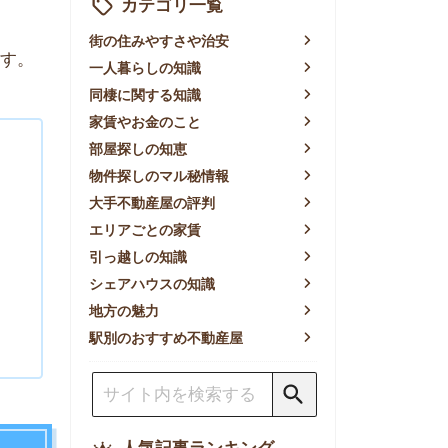
賃やお金のこと
屋探しの知恵
件探しのマル秘情報
手不動産屋の評判
リアごとの家賃
っ越しの知識
ェアハウスの知識
方の魅力
別のおすすめ不動産屋
人気記事ランキング
一人暮らしの生活費は平均い
くら？支出内訳や費用シミュ
レーションを公開
東京都内の住みやすい街ラン
キングTOP10！一人暮らし
におすすめの駅も公開
【2026年最新】
【2026年】賃貸サイトおす
すめランキング！全50社の