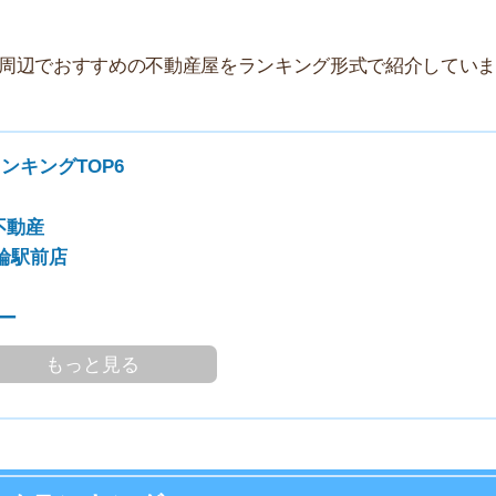
家
TOP6
部
物
大
エ
店
引
シ
地
っと見る
駅
キングTOP6
1
部屋を探しやすい時期！
2
ースでお部屋探しを進めやすい時期です。条件をしっか
3
す！