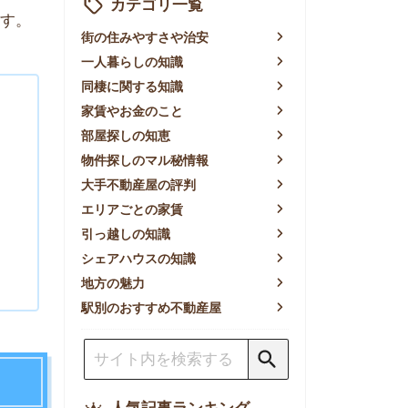
賃やお金のこと
屋探しの知恵
件探しのマル秘情報
手不動産屋の評判
リアごとの家賃
っ越しの知識
ェアハウスの知識
方の魅力
別のおすすめ不動産屋
人気記事ランキング
一人暮らしの生活費は平均い
くら？支出内訳や費用シミュ
レーションを公開
東京都内の住みやすい街ラン
キングTOP10！一人暮らし
におすすめの駅も公開
【2026年最新】
【2026年】賃貸サイトおす
すめランキング！全50社の