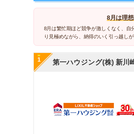
1
第一ハウジング(株) 新川崎鹿
・
敷金礼金ゼロの物
・川崎市幸区の治安
特徴
・Googleの口コ