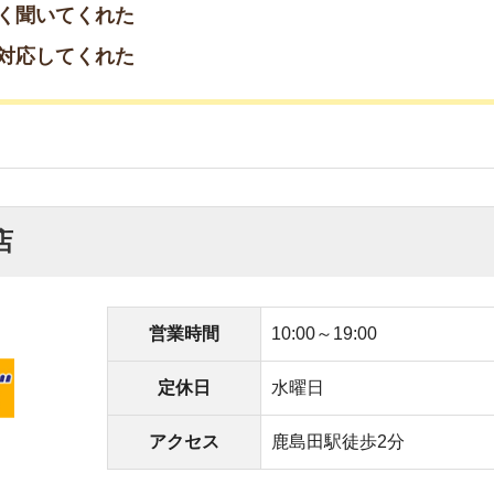
典が充実
が使える
た
ットを教えてくれた
った