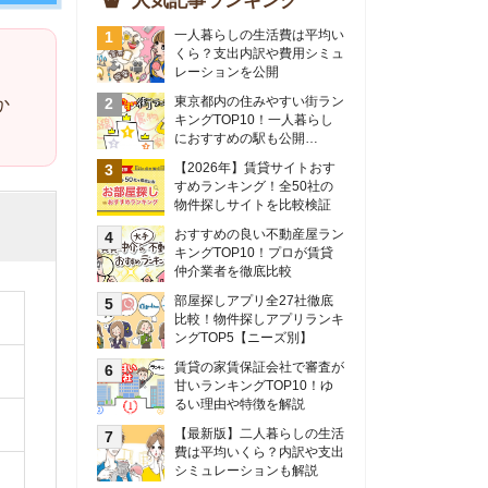
物件探しサイトを比較検証
おすすめの良い不動産屋ラン
キングTOP10！プロが賃貸
仲介業者を徹底比較
部屋探しアプリ全27社徹底
比較！物件探しアプリランキ
ングTOP5【ニーズ別】
賃貸の家賃保証会社で審査が
甘いランキングTOP10！ゆ
るい理由や特徴を解説
【最新版】二人暮らしの生活
費は平均いくら？内訳や支出
シミュレーションも解説
東京のおすすめ不動産会社ラ
ンキングTOP10を大公開！
カップルの同棲におすすめの
間取りは？実例をもとに最適
なお部屋を解説！
シングルマザーの生活費は平
均いくら？母子家庭の収入や
支援制度についても解説