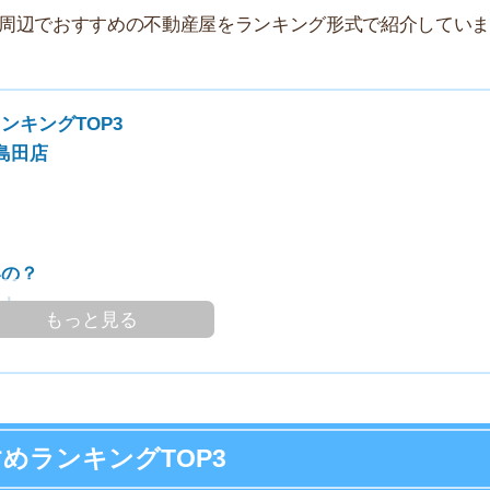
家
部
物
大
エ
引
シ
っと見る
地
駅
キングTOP3
1
部屋を探しやすい時期！
ースでお部屋探しを進めやすい時期です。条件をしっか
2
す！
3