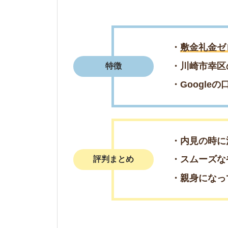
・内見の時に注意点
・スムーズなやりと
評判まとめ
・親身になって紹介
＼週末の来店予
簡単1分で来店予
電話で来店予
0078-60