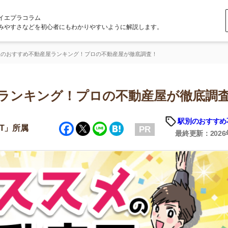
ラム
どを初心者にもわかりやすいように解説します。
不動産屋ランキング！プロの不動産屋が徹底調査！
キング！プロの不動産屋が徹底調査！
駅別のおすすめ不動産屋
「
Facebook
Twitter
Line
Hatena
PR
お
最終更新：2026年5月1日
不
部
紹
メ
「
門