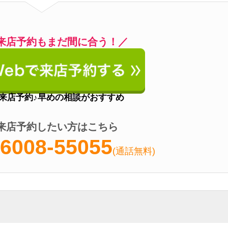
(通話無料)
営業時間
10:00～18:30
定休日
木曜日
アクセス
鹿島田駅徒歩3分
経験と実績がある
の半月分+税
割引がある