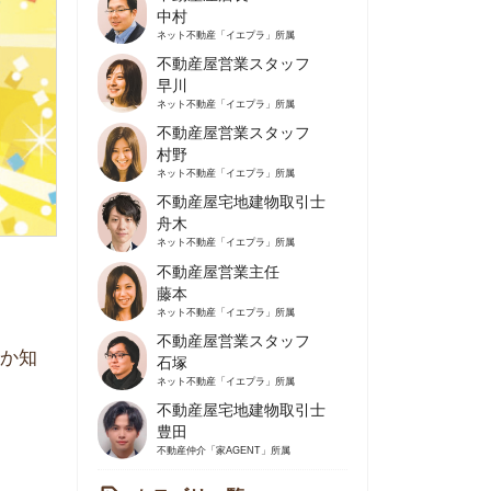
不動産屋営業スタッフ
早川
ネット不動産
「イエプラ」所属
不動産屋営業スタッフ
村野
ネット不動産
「イエプラ」所属
不動産屋宅地建物取引士
舟木
ネット不動産
「イエプラ」所属
不動産屋営業主任
藤本
ネット不動産
「イエプラ」所属
不動産屋営業スタッフ
石塚
ネット不動産
「イエプラ」所属
不動産屋宅地建物取引士
豊田
不動産仲介
「家AGENT」所属
カテゴリ一覧
の住みやすさや治安
人暮らしの知識
棲に関する知識