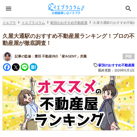
イエプラ
イエプラコラム
駅別のおすすめ不動産屋
久屋大通駅のおすすめ不動産
久屋大通駅のおすすめ不動産屋ランキング！プロの不
動産屋が徹底調査！
PR
記事の監修：
豊田 不動産仲介「家AGENT」所属
Facebook
Twitter
Line
Hatena
駅別のおすすめ不動産屋
最終更新：2026年5月1日