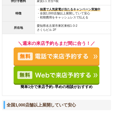
仲介手数料
家賃1ヶ月分+税
・
抽選で人気家電が当たるキャンペーン実施中
特徴
・全国1,000店舗以上展開していて安心
・初期費用をキャッシュレスで払える
愛知県名古屋市東区東桜1-3-2
所在地
さくらビル 2F
＼週末の来店予約もまだ間に合う！／
簡単1分で来店予約♪早めの相談がおすすめ
全国1,000店舗以上展開していて安心